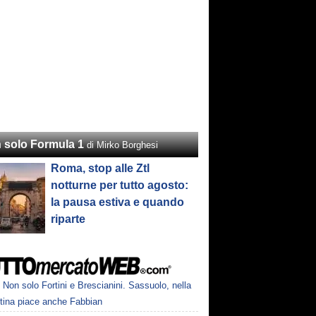
 solo Formula 1
di Mirko Borghesi
Roma, stop alle Ztl
notturne per tutto agosto:
la pausa estiva e quando
riparte
Non solo Fortini e Brescianini. Sassuolo, nella
ntina piace anche Fabbian