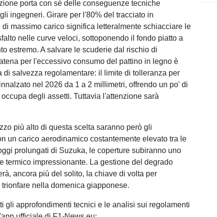
zione porta con sé delle conseguenze tecniche
gli ingegneri. Girare per l'80% del tracciato in
 di massimo carico significa letteralmente schiacciare le
sfalto nelle curve veloci, sottoponendo il fondo piatto a
o estremo. A salvare le scuderie dal rischio di
catena per l'eccessivo consumo del pattino in legno è
 di salvezza regolamentare: il limite di tolleranza per
 innalzato nel 2026 da 1 a 2 millimetri, offrendo un po' di
i occupa degli assetti. Tuttavia l'attenzione sarà
zzo più alto di questa scelta saranno però gli
n un carico aerodinamico costantemente elevato tra le
oggi prolungati di Suzuka, le coperture subiranno uno
e e termico impressionante. La gestione del degrado
, ancora più del solito, la chiave di volta per
 trionfare nella domenica giapponese.
ti gli approfondimenti tecnici e le analisi sui regolamenti
'app ufficiale di F1-News.eu: