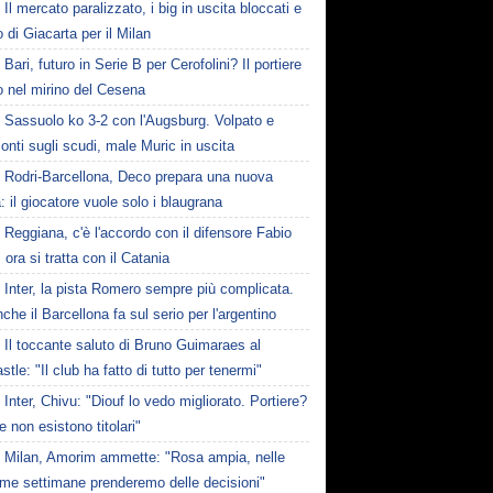
Il mercato paralizzato, i big in uscita bloccati e
fo di Giacarta per il Milan
Bari, futuro in Serie B per Cerofolini? Il portiere
to nel mirino del Cesena
Sassuolo ko 3-2 con l'Augsburg. Volpato e
nti sugli scudi, male Muric in uscita
Rodri-Barcellona, Deco prepara una nuova
a: il giocatore vuole solo i blaugrana
Reggiana, c'è l'accordo con il difensore Fabio
 ora si tratta con il Catania
Inter, la pista Romero sempre più complicata.
che il Barcellona fa sul serio per l'argentino
Il toccante saluto di Bruno Guimaraes al
tle: "Il club ha fatto di tutto per tenermi"
Inter, Chivu: "Diouf lo vedo migliorato. Portiere?
 non esistono titolari"
Milan, Amorim ammette: "Rosa ampia, nelle
ime settimane prenderemo delle decisioni"