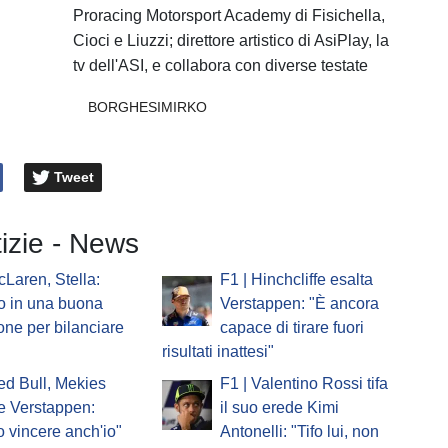
Proracing Motorsport Academy di Fisichella,
Cioci e Liuzzi; direttore artistico di AsiPlay, la
tv dell'ASI, e collabora con diverse testate
BORGHESIMIRKO
Tweet
tizie - News
cLaren, Stella:
F1 | Hinchcliffe esalta
o in una buona
Verstappen: "È ancora
one per bilanciare
capace di tirare fuori
risultati inattesi"
ed Bull, Mekies
F1 | Valentino Rossi tifa
e Verstappen:
il suo erede Kimi
o vincere anch'io"
Antonelli: "Tifo lui, non