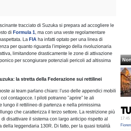
ascinante tracciato di Suzuka si prepara ad accogliere le
sto di
Formula 1
, ma con una veste regolamentare
naspettata. La
FIA
ha infatti optato per una linea di
za per quanto riguarda l'impiego della rivoluzionaria
ttiva, limitandone drasticamente le zone di attivazione
Non
pponico per scongiurare potenziali pericoli ad altissima
uzuka: la stretta della Federazione sui rettilinei
poste ai team parlano chiaro: l'uso delle appendici mobili
ol contagocce. I piloti potranno "aprire" le ali
lungo il rettilineo di partenza e nella primissima
llungo che caratterizza il terzo settore. La restrizione più
17:45
i disattivare il sistema con largo anticipo rispetto al
Fiore
a della leggendaria 130R. Di fatto, per la quasi totalità