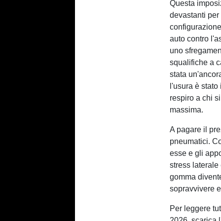
Questa imposi
devastanti per 
configurazione
auto contro l'a
uno sfregament
squalifiche a 
stata un'ancora
l'usura è stato
respiro a chi s
massima.
A pagare il pre
pneumatici. Co
esse e gli app
stress lateral
gomma diventerà
sopravvivere e
Per leggere tut
2026, scarica l