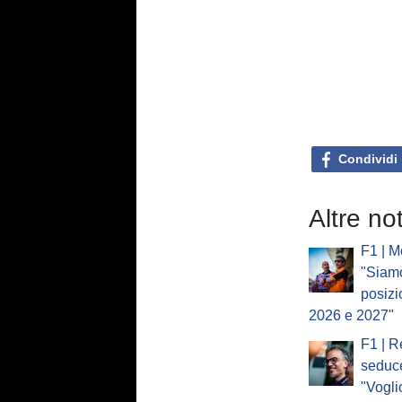
Condividi
Altre no
F1 | M
"Siam
posizi
2026 e 2027"
F1 | R
seduc
"Vogli