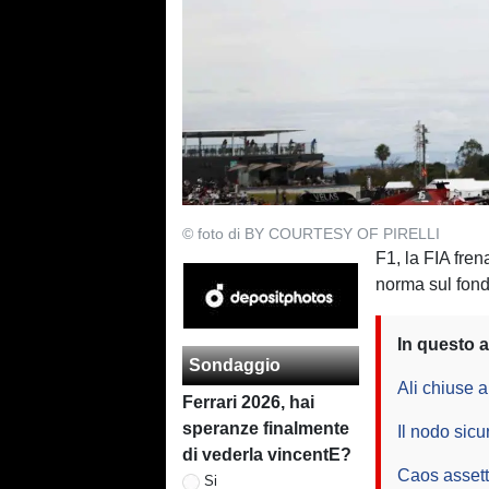
© foto di BY COURTESY OF PIRELLI
F1, la FIA fre
norma sul fond
In questo a
Sondaggio
Ali chiuse a
Ferrari 2026, hai
speranze finalmente
Il nodo sicu
di vederla vincentE?
Caos assetti
Si