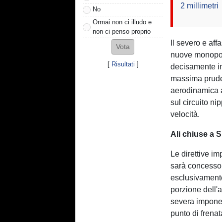
2 millimetri
No
Ormai non ci illudo e
non ci penso proprio
Il severo e aff
nuove monopo
[
Risultati
]
decisamente i
massima pruden
aerodinamica a
sul circuito ni
velocità.
Ali chiuse a S
Le direttive im
sarà concesso c
esclusivamente 
porzione dell'a
severa impone d
punto di frenat