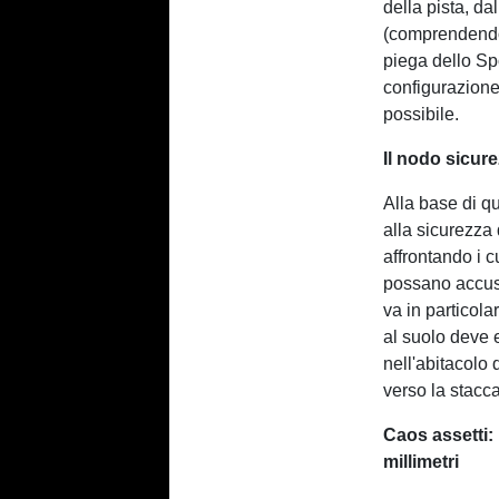
della pista, dal
(comprendendo 
piega dello Sp
configurazion
possibile.
Il nodo sicure
Alla base di qu
alla sicurezza d
affrontando i c
possano accusar
va in particola
al suolo deve 
nell'abitacolo 
verso la stacc
Caos assetti: 
millimetri