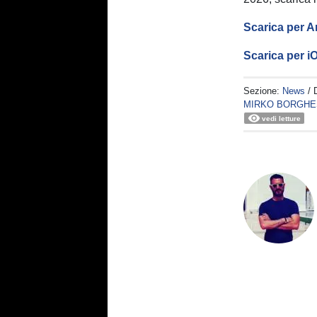
Scarica per A
Scarica per i
Sezione:
News
/ 
MIRKO BORGHE
vedi letture