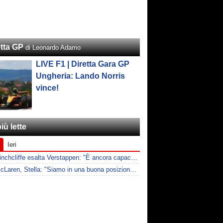
etta GP
di Leonardo Adamo
LIVE F1 | Diretta Gara GP
Ungheria: Lando Norris
vince!
iù lette
Ieri
F1 | Hinchcliffe esalta Verstappen: "È ancora capace di tirare fuori risultati inattesi"
F1 | McLaren, Stella: "Siamo in una buona posizione per bilanciare 2026 e 2027"