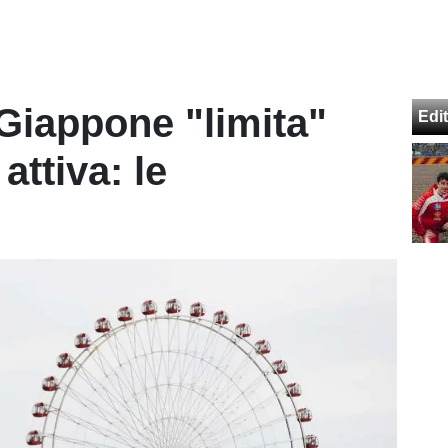
 Giappone "limita"
Edit
attiva: le