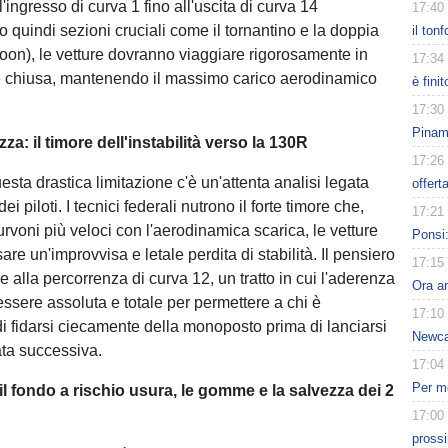
l'ingresso di curva 1 fino all'uscita di curva 14
17:40
quindi sezioni cruciali come il tornantino e la doppia
il ton
oon), le vetture dovranno viaggiare rigorosamente in
17:34
e chiusa, mantenendo il massimo carico aerodinamico
è fini
17:30
Pinamo
zza: il timore dell'instabilità verso la 130R
17:26
esta drastica limitazione c'è un'attenta analisi legata
offert
ei piloti. I tecnici federali nutrono il forte timore che,
17:21
urvoni più veloci con l'aerodinamica scarica, le vetture
Ponsi:
e un'improvvisa e letale perdita di stabilità. Il pensiero
17:15
re alla percorrenza di curva 12, un tratto in cui l'aderenza
Ora an
essere assoluta e totale per permettere a chi è
17:10
di fidarsi ciecamente della monoposto prima di lanciarsi
Newcas
ata successiva.
17:04
Per me
il fondo a rischio usura, le gomme e la salvezza dei 2
17:00
pross