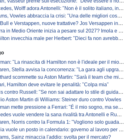
i, Vasseur preme sull'esecuzione: "Deve essere il nostro punto di forza"
s, Wolff adora Antonelli: "Non è il solito italiano, in bolla quando guida"
, Vowles abbraccia la crisi: "Una delle migliori cose che potevano capitare"
l e Verstappen, nuove trattative? Jos Versappen insorge contro i giornalisti
 in Medio Oriente inizia a pesare sul 2027? Imola e Barcellona osservano
n invecchia male per Herbert: "Dieci fa non avrebbe preso queste penalità"
go
: "La rinascita di Hamilton non è l'ideale per il mio futuro in Ferrari"
, Stella avvisa la concorrenza: "La gara agli upgrade è appena iniziata"
ard scommette su Aston Martin: "Sarà il team che migliorerà di più"
ari, Hamilton deve evitare le penalità: "Colpa mia"
s contro Russell: "Se non sai adattare lo stile di guida, perdi"
io Aston Martin di Williams: Steiner duro contro Vowles
mette pressione a Ferrari: "É il mio sogno, ma se il sedile non sarà libero..."
es vuole vendere la sana rivalità tra Antonelli e Russell: parla Lord
ren, Norris contro la Formula 1: "Vogliono solo guadagnare"
ia vuole un posto in calendario: governo al lavoro per il 2028
iams, Sainz minaccia l'addio: svolta per il mercato?