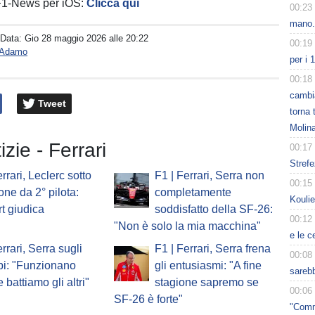
 F1-News per iOS:
Clicca qui
00:23
mano.
 Data:
Gio 28 maggio 2026 alle 20:22
00:19
o Adamo
per i 
00:18
cambia
Tweet
torna 
Molin
izie - Ferrari
00:17
Strefe
rrari, Leclerc sotto
F1 | Ferrari, Serra non
00:15
one da 2° pilota:
completamente
Kouli
t giudica
soddisfatto della SF-26:
00:12
"Non è solo la mia macchina"
e le c
rrari, Serra sugli
F1 | Ferrari, Serra frena
00:08
pi: "Funzionano
gli entusiasmi: "A fine
sarebb
 battiamo gli altri"
stagione sapremo se
00:06
SF-26 è forte"
"Comm