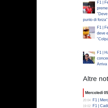
F1 | F
preme 
"Deve 
punto di forza"
F1 | F
deve e
"Colp
F1 | H
concen
Arriva
Altre not
Mercoledì 0
F1 | Mercede
20:04
F1 | Cadi
19:02