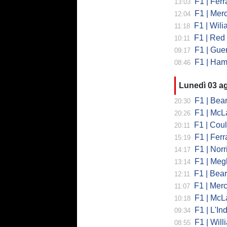
F1 | Ferrar
13:03
F1 | Mercede
12:04
F1 | Wiliams
11:18
F1 | Red Bul
10:11
F1 | Guerra
09:17
F1 | Hamilto
08:46
Lunedì 03 a
F1 | Bearman
20:30
F1 | McLaren
20:26
F1 | Coulth
20:11
F1 | Ferr
15:19
F1 | Norri
14:17
F1 | Megl
13:14
F1 | Bearman 
12:11
F1 | Merced
11:07
F1 | McLa
10:18
F1 | L'Ind
09:34
F1 | Will
08:55