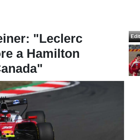
teiner: "Leclerc
Edit
re a Hamilton
Canada"