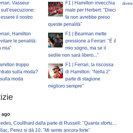
errari, Vasseur
F1 | Hamilton invecchia
diver
sull'esecuzione:
male per Herbert: "Dieci
essere il nostro
fa non avrebbe preso
queste penalità"
errari, Hamilton
F1 | Bearman mette
vitare le penalità:
pressione a Ferrari: "É il
a mia"
mio sogno, ma se il
sedile non sarà libero..."
amilton troppo
F1 | Ferrari, la riscossa
trato sulla moda?
di Hamilton: "Nella 2°
 sulla moda
parte di stagione
miglioro sempre"
izie
5 ago
s, Coulthard dalla parte di Russell: "Quanta sfortuna può avere un pilota?"
llac, Perez si dà 10: "Mi sento ancora forte"