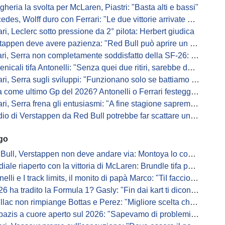
gheria la svolta per McLaren, Piastri: "Basta alti e bassi"
es, Wolff duro con Ferrari: "Le due vittorie arrivate per colpa nostra
ari, Leclerc sotto pressione da 2° pilota: Herbert giudica
appen deve avere pazienza: "Red Bull può aprire un nuovo corso"
 Serra non completamente soddisfatto della SF-26: "Non è solo la mia macchina"
ali tifa Antonelli: "Senza quei due ritiri, sarebbe davanti di tanto"
ri, Serra sugli sviluppi: "Funzionano solo se battiamo gli altri"
me ultimo Gp del 2026? Antonelli o Ferrari festeggiano il titolo in casa...
, Serra frena gli entusiasmi: "A fine stagione sapremo se SF-26 è forte"
di Verstappen da Red Bull potrebbe far scattare un domino: ne parla Fittipaldi
ago
Bull, Verstappen non deve andare via: Montoya lo convince
ale riaperto con la vittoria di McLaren: Brundle tifa papaya
i e I track limits, il monito di papà Marco: "TiI faccio fare la fine della gallina"
a tradito la Formula 1? Gasly: "Fin dai kart ti dicono di non alzare il piede dal gas"
ac non rimpiange Bottas e Perez: "Migliore scelta che potessimo fare"
s a cuore aperto sul 2026: "Sapevamo di problemi, ma serviva un accordo"