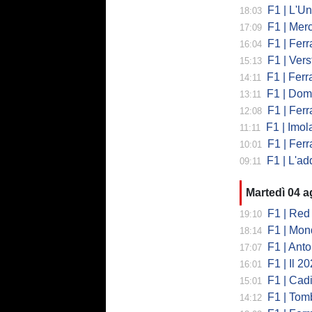
F1 | L'Un
18:03
F1 | Merced
17:09
F1 | Ferr
16:04
F1 | Verst
15:13
F1 | Ferrari,
14:11
F1 | Domenic
13:11
F1 | Ferra
12:08
F1 | Imola co
11:11
F1 | Ferrari
10:01
F1 | L'addio 
09:11
Martedì 04 
F1 | Red 
19:10
F1 | Mondi
18:14
F1 | Antonell
17:07
F1 | Il 2026 h
16:01
F1 | Cadill
15:01
F1 | Tombazi
14:12