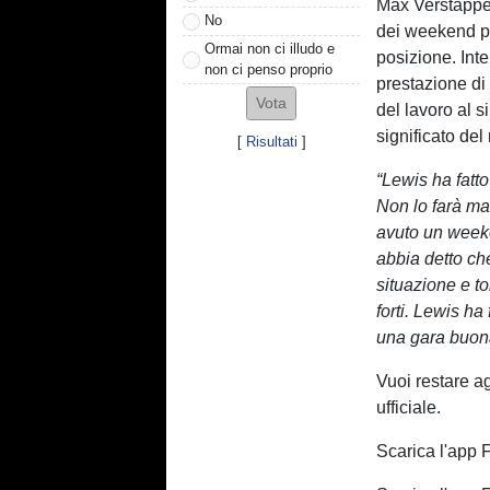
Max Verstappen 
No
dei weekend più
Ormai non ci illudo e
posizione. Int
non ci penso proprio
prestazione di
del lavoro al 
significato del 
[
Risultati
]
“Lewis ha fatto
Non lo farà ma
avuto un weeken
abbia detto ch
situazione e to
forti. Lewis h
una gara buona 
Vuoi restare a
ufficiale.
Scarica l'app