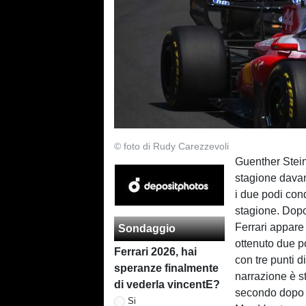
© foto di Rudy Carezzevoli
Guenther Stein
stagione davan
i due podi conq
stagione. Dopo 
Ferrari appare
Sondaggio
ottenuto due po
Ferrari 2026, hai
con tre punti 
speranze finalmente
narrazione è s
di vederla vincentE?
secondo dopo u
Si