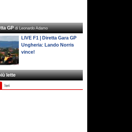
etta GP
di Leonardo Adamo
LIVE F1 | Diretta Gara GP
Ungheria: Lando Norris
vince!
iù lette
Ieri