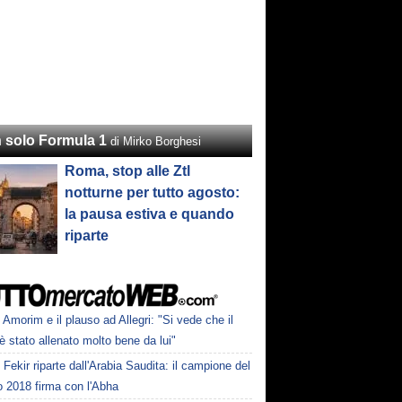
 solo Formula 1
di Mirko Borghesi
Roma, stop alle Ztl
notturne per tutto agosto:
la pausa estiva e quando
riparte
Amorim e il plauso ad Allegri: "Si vede che il
è stato allenato molto bene da lui"
Fekir riparte dall'Arabia Saudita: il campione del
 2018 firma con l'Abha