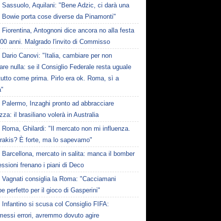
Sassuolo, Aquilani: "Bene Adzic, ci darà una
 Bowie porta cose diverse da Pinamonti"
Fiorentina, Antognoni dice ancora no alla festa
100 anni. Malgrado l'invito di Commisso
Dario Canovi: "Italia, cambiare per non
re nulla: se il Consiglio Federale resta uguale
tutto come prima. Pirlo era ok. Roma, sì a
a"
Palermo, Inzaghi pronto ad abbracciare
zza: il brasiliano volerà in Australia
Roma, Ghilardi: "Il mercato non mi influenza.
erakis? È forte, ma lo sapevamo"
Barcellona, mercato in salita: manca il bomber
essioni frenano i piani di Deco
Vagnati consiglia la Roma: "Cacciamani
e perfetto per il gioco di Gasperini"
Infantino si scusa col Consiglio FIFA:
essi errori, avremmo dovuto agire