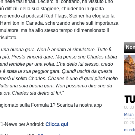
nelle fasi finali. Leclerc, al contrario, ha vissuto uno
 difficili della sua stagione, chiudendo in quarta
ervenendo al podcast Red Flags, Steiner ha elogiato la
 Hamilton in Canada, scherzando anche sull’importanza
simulatore, ma ha allo stesso tempo ridimensionato il
risultato.
Non
 una buona gara. Non è andato al simulatore. Tutto lì.
i più. Presto vincerà gare. Ma penso che Charles abbia
d terribile per una volta. L’ha detto lui stesso, credo
e è stata la sua peggior gara. Quindi uscirà da questa
rnerà il solito Charles. Charles è uno di quei piloti molto
a fatto una sola buona gara. Non possiamo dire che da
ora Charles sia dietro di lui.”
ggiornato sulla Formula 1? Scarica la nostra app
00:30
Milan 
00:26
 F1-News per Android:
Clicca qui
mondo