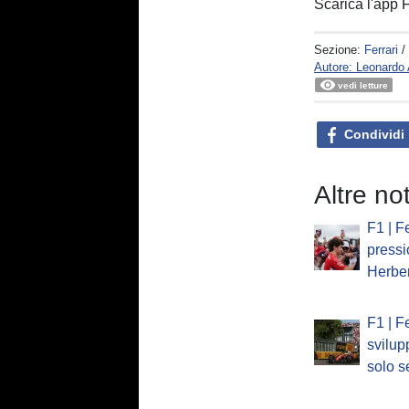
Scarica l'app
Sezione:
Ferrari
/
Autore: Leonard
vedi letture
Condividi
Altre not
F1 | Fe
pressi
Herber
F1 | Fe
svilup
solo se