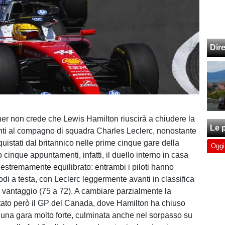
Dir
er non crede che Lewis Hamilton riuscirà a chiudere la
Le p
ti al compagno di squadra Charles Leclerc, nonostante
uistati dal britannico nelle prime cinque gare della
Oggi
cinque appuntamenti, infatti, il duello interno in casa
 estremamente equilibrato: entrambi i piloti hanno
di a testa, con Leclerc leggermente avanti in classifica
di vantaggio (75 a 72). A cambiare parzialmente la
tato però il GP del Canada, dove Hamilton ha chiuso
na gara molto forte, culminata anche nel sorpasso su