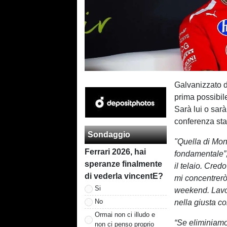
Galvanizzato d
prima possibi
Sarà lui o sar
conferenza sta
Sondaggio
"Quella di Mon
Ferrari 2026, hai
fondamentale”
speranze finalmente
il telaio. Cre
di vederla vincentE?
mi concentrerò
Si
weekend. Lavor
No
nella giusta co
Ormai non ci illudo e
“Se eliminiamo 
non ci penso proprio