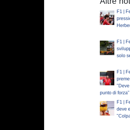
Altre not
F1 | Fe
pressi
Herber
F1 | Fe
svilup
solo se
F1 | F
preme 
"Deve 
punto di forza"
F1 | F
deve e
"Colp