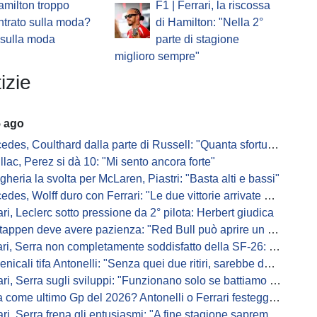
amilton troppo
F1 | Ferrari, la riscossa
trato sulla moda?
di Hamilton: "Nella 2°
 sulla moda
parte di stagione
miglioro sempre"
izie
5 ago
s, Coulthard dalla parte di Russell: "Quanta sfortuna può avere un pilota?"
llac, Perez si dà 10: "Mi sento ancora forte"
gheria la svolta per McLaren, Piastri: "Basta alti e bassi"
es, Wolff duro con Ferrari: "Le due vittorie arrivate per colpa nostra
ari, Leclerc sotto pressione da 2° pilota: Herbert giudica
appen deve avere pazienza: "Red Bull può aprire un nuovo corso"
 Serra non completamente soddisfatto della SF-26: "Non è solo la mia macchina"
ali tifa Antonelli: "Senza quei due ritiri, sarebbe davanti di tanto"
ri, Serra sugli sviluppi: "Funzionano solo se battiamo gli altri"
me ultimo Gp del 2026? Antonelli o Ferrari festeggiano il titolo in casa...
, Serra frena gli entusiasmi: "A fine stagione sapremo se SF-26 è forte"