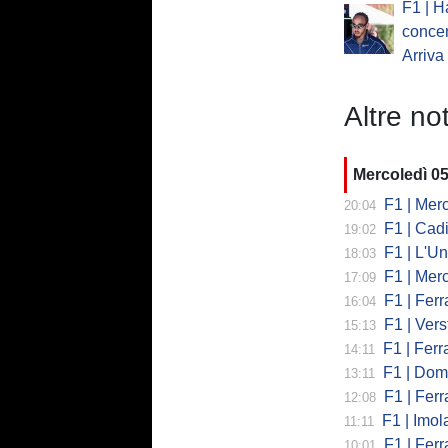
F1 | H
concen
Arriva
Altre not
Mercoledì 0
F1 | Mercede
20:04
F1 | Cadi
19:02
F1 | L'Un
18:03
F1 | Merced
17:09
F1 | Ferr
16:04
F1 | Verst
15:13
F1 | Ferrari,
14:11
F1 | Domenic
13:11
F1 | Ferra
12:08
F1 | Imola co
11:11
F1 | Ferrari
10:01