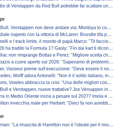
di Verstappen da Red Bull potrebbe far scattare un domino: ne parla Fittipaldi
ago
Bull, Verstappen non deve andare via: Montoya lo convince
ale riaperto con la vittoria di McLaren: Brundle tifa papaya
i e I track limits, il monito di papà Marco: "TiI faccio fare la fine della gallina"
a tradito la Formula 1? Gasly: "Fin dai kart ti dicono di non alzare il piede dal gas"
ac non rimpiange Bottas e Perez: "Migliore scelta che potessimo fare"
s a cuore aperto sul 2026: "Sapevamo di problemi, ma serviva un accordo"
i, Vasseur preme sull'esecuzione: "Deve essere il nostro punto di forza"
s, Wolff adora Antonelli: "Non è il solito italiano, in bolla quando guida"
, Vowles abbraccia la crisi: "Una delle migliori cose che potevano capitare"
l e Verstappen, nuove trattative? Jos Versappen insorge contro i giornalisti
 in Medio Oriente inizia a pesare sul 2027? Imola e Barcellona osservano
n invecchia male per Herbert: "Dieci fa non avrebbe preso queste penalità"
go
: "La rinascita di Hamilton non è l'ideale per il mio futuro in Ferrari"