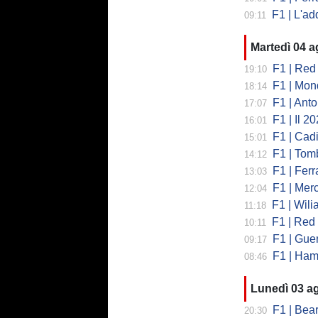
F1 | L'addio 
09:11
Martedì 04 
F1 | Red 
19:10
F1 | Mondi
18:14
F1 | Antonell
17:07
F1 | Il 2026 h
16:01
F1 | Cadill
15:01
F1 | Tombazi
14:12
F1 | Ferrar
13:03
F1 | Mercede
12:04
F1 | Wiliams
11:18
F1 | Red Bul
10:11
F1 | Guerra
09:17
F1 | Hamilto
08:46
Lunedì 03 a
F1 | Bearman
20:30