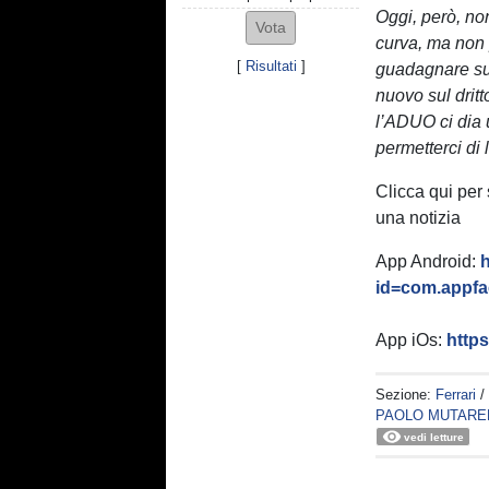
Oggi, però, non
curva, ma non 
[
Risultati
]
guadagnare sui 
nuovo sul dritt
l’ADUO ci dia 
permetterci di
Clicca qui per
una notizia
App Android:
h
id=com.appfac
App iOs:
http
Sezione:
Ferrari
/
PAOLO MUTARE
vedi letture