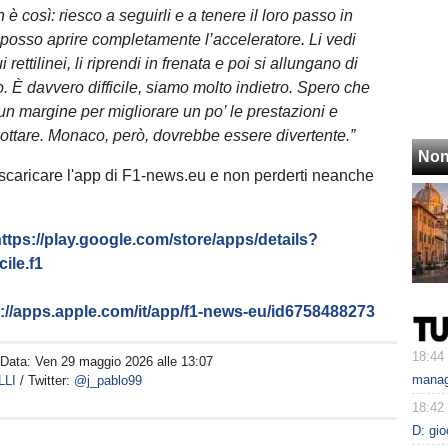
 è così: riesco a seguirli e a tenere il loro passo in
posso aprire completamente l’acceleratore. Li vedi
rettilinei, li riprendi in frenata e poi si allungano di
o. È davvero difficile, siamo molto indietro. Spero che
un margine per migliorare un po’ le prestazioni e
 lottare. Monaco, però, dovrebbe essere divertente.”
Non
 scaricare l'app di F1-news.eu e non perderti neanche
ttps://play.google.com/store/apps/details?
ile.f1
s://apps.apple.com/it/app/f1-news-eu/id6758488273
18:44
 Data:
Ven 29 maggio 2026 alle 13:07
manage
LLI
/ Twitter:
@j_pablo99
18:42
D: gi