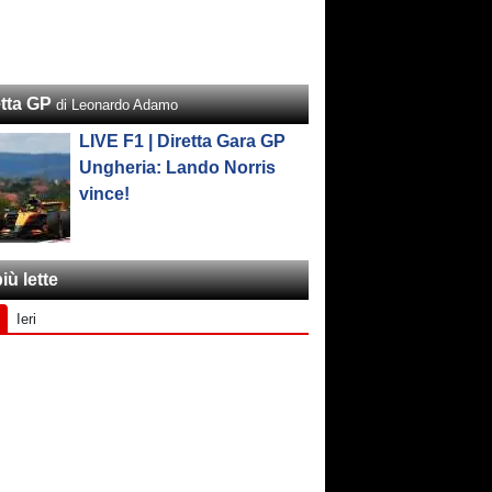
etta GP
di Leonardo Adamo
LIVE F1 | Diretta Gara GP
Ungheria: Lando Norris
vince!
iù lette
Ieri