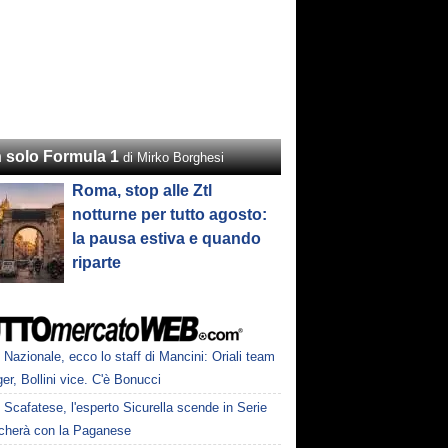
 solo Formula 1
di Mirko Borghesi
Roma, stop alle Ztl
notturne per tutto agosto:
la pausa estiva e quando
riparte
Nazionale, ecco lo staff di Mancini: Oriali team
r, Bollini vice. C'è Bonucci
Scafatese, l'esperto Sicurella scende in Serie
ocherà con la Paganese