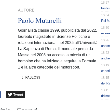
18:37
l'esta
AUTORE
18:34
Paolo Mutarelli
Poi Ma
18:30
Giornalista classe 1999, pubblicista dal 2022,
esser
laureato magistrale in Scienze Politiche e
18:26
relazioni Internazionali nel 2025 all’Università
ancora
La Sapienza di Roma. Il mondiale perso da
18:22
Massa nel 2008 ha acceso la miccia di un
anche 
bambino che ha iniziato a seguire la Formula
18:19
1 e la altre categorie del motorsport.
esperi
J_PABLO99
18:15
del Ra
18:11
Tweet
ridim