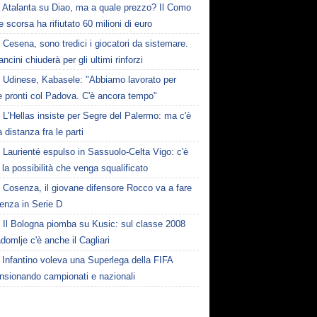
Atalanta su Diao, ma a quale prezzo? Il Como
te scorsa ha rifiutato 60 milioni di euro
Cesena, sono tredici i giocatori da sistemare.
ncini chiuderà per gli ultimi rinforzi
Udinese, Kabasele: "Abbiamo lavorato per
e pronti col Padova. C'è ancora tempo"
L'Hellas insiste per Segre del Palermo: ma c'è
 distanza fra le parti
Laurienté espulso in Sassuolo-Celta Vigo: c'è
la possibilità che venga squalificato
Cosenza, il giovane difensore Rocco va a fare
enza in Serie D
Il Bologna piomba su Kusic: sul classe 2008
domlje c'è anche il Cagliari
Infantino voleva una Superlega della FIFA
ensionando campionati e nazionali