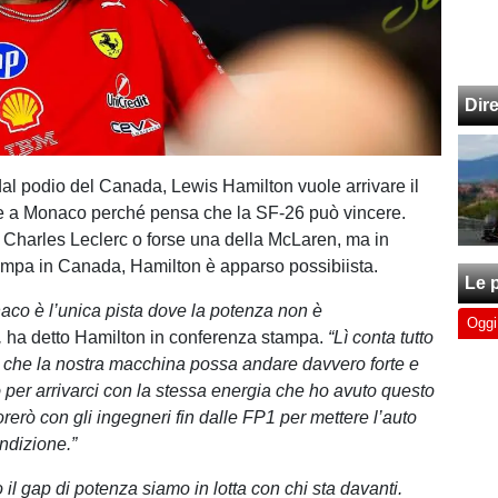
Dir
al podio del Canada, Lewis Hamilton vuole arrivare il
le a Monaco perché pensa che la SF-26 può vincere.
à Charles Leclerc o forse una della McLaren, ma in
mpa in Canada, Hamilton è apparso possibiista.
Le p
aco è l’unica pista dove la potenza non è
Oggi
,
ha detto Hamilton in conferenza stampa.
“Lì conta tutto
do che la nostra macchina possa andare davvero forte e
 per arrivarci con la stessa energia che ho avuto questo
erò con gli ingegneri fin dalle FP1 per mettere l’auto
ndizione.”
il gap di potenza siamo in lotta con chi sta davanti.