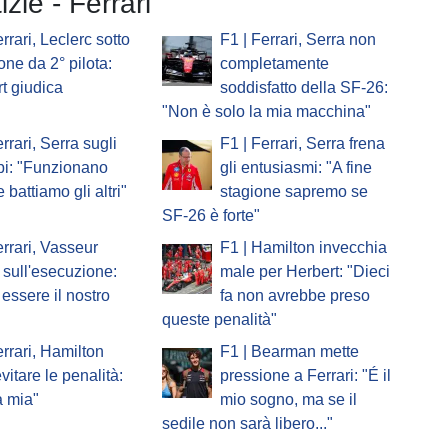
izie - Ferrari
rrari, Leclerc sotto
F1 | Ferrari, Serra non
one da 2° pilota:
completamente
t giudica
soddisfatto della SF-26:
"Non è solo la mia macchina"
rrari, Serra sugli
F1 | Ferrari, Serra frena
pi: "Funzionano
gli entusiasmi: "A fine
 battiamo gli altri"
stagione sapremo se
SF-26 è forte"
errari, Vasseur
F1 | Hamilton invecchia
sull'esecuzione:
male per Herbert: "Dieci
essere il nostro
fa non avrebbe preso
queste penalità"
errari, Hamilton
F1 | Bearman mette
vitare le penalità:
pressione a Ferrari: "É il
a mia"
mio sogno, ma se il
sedile non sarà libero..."