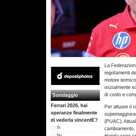
La Federazione
regolamenti del
motore termico
inizialmente so
di costo e comp
Sondaggio
Ferrari 2026, hai
Per attuare il 
speranze finalmente
supemaggioran
di vederla vincentE?
(PUAC). Attua
Si
cambiamento, m
No
Honda sono cru