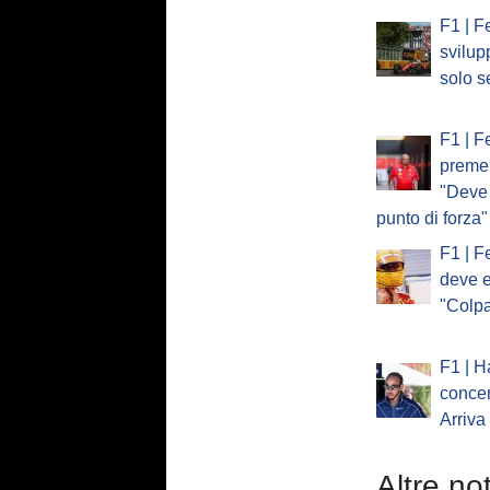
F1 | Fe
svilup
solo se
F1 | F
preme 
"Deve 
punto di forza"
F1 | F
deve e
"Colp
F1 | H
concen
Arriva
Altre not