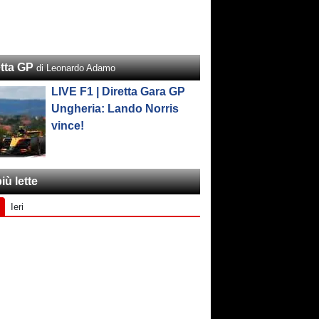
etta GP
di Leonardo Adamo
LIVE F1 | Diretta Gara GP
Ungheria: Lando Norris
vince!
iù lette
Ieri