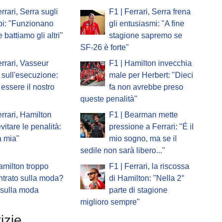
rrari, Serra sugli
F1 | Ferrari, Serra frena
pi: "Funzionano
gli entusiasmi: "A fine
 battiamo gli altri"
stagione sapremo se
SF-26 è forte"
errari, Vasseur
F1 | Hamilton invecchia
sull'esecuzione:
male per Herbert: "Dieci
essere il nostro
fa non avrebbe preso
queste penalità"
errari, Hamilton
F1 | Bearman mette
vitare le penalità:
pressione a Ferrari: "É il
a mia"
mio sogno, ma se il
sedile non sarà libero..."
amilton troppo
F1 | Ferrari, la riscossa
trato sulla moda?
di Hamilton: "Nella 2°
 sulla moda
parte di stagione
miglioro sempre"
izie