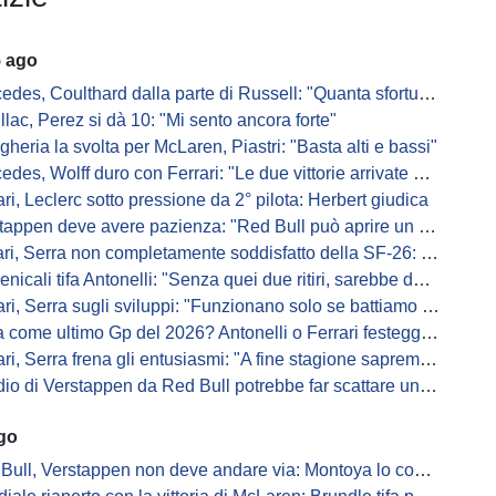
5 ago
s, Coulthard dalla parte di Russell: "Quanta sfortuna può avere un pilota?"
llac, Perez si dà 10: "Mi sento ancora forte"
gheria la svolta per McLaren, Piastri: "Basta alti e bassi"
es, Wolff duro con Ferrari: "Le due vittorie arrivate per colpa nostra
ari, Leclerc sotto pressione da 2° pilota: Herbert giudica
appen deve avere pazienza: "Red Bull può aprire un nuovo corso"
 Serra non completamente soddisfatto della SF-26: "Non è solo la mia macchina"
ali tifa Antonelli: "Senza quei due ritiri, sarebbe davanti di tanto"
ri, Serra sugli sviluppi: "Funzionano solo se battiamo gli altri"
me ultimo Gp del 2026? Antonelli o Ferrari festeggiano il titolo in casa...
, Serra frena gli entusiasmi: "A fine stagione sapremo se SF-26 è forte"
di Verstappen da Red Bull potrebbe far scattare un domino: ne parla Fittipaldi
ago
Bull, Verstappen non deve andare via: Montoya lo convince