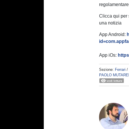
regolamentare
Clicca qui per
una notizia
App Android:
h
id=com.appfac
App iOs:
http
Sezione:
Ferrari
/
PAOLO MUTARE
vedi letture