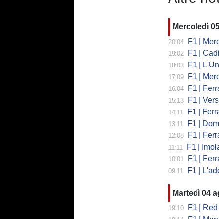
Mercoledì 0
F1 | Mercede
20:04
F1 | Cadi
19:02
F1 | L'Un
18:03
F1 | Merced
17:09
F1 | Ferr
16:04
F1 | Verst
15:13
F1 | Ferrari,
14:11
F1 | Domenic
13:11
F1 | Ferra
12:08
F1 | Imola co
11:11
F1 | Ferrari
10:01
F1 | L'addio 
09:11
Martedì 04 
F1 | Red 
19:10