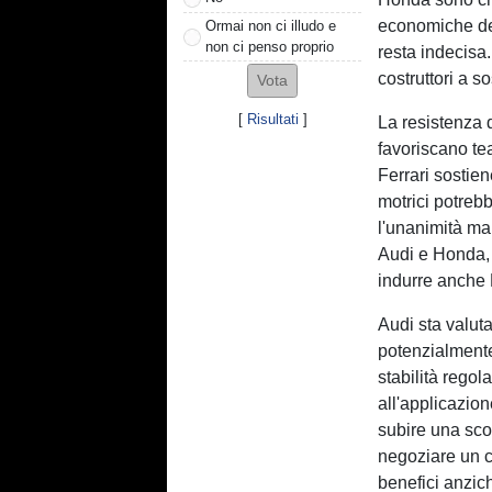
economiche del
Ormai non ci illudo e
non ci penso proprio
resta indecisa
costruttori a s
[
Risultati
]
La resistenza 
favoriscano te
Ferrari sostien
motrici potrebb
l'unanimità ma
Audi e Honda, 
indurre anche
Audi sta valut
potenzialmente
stabilità regol
all'applicazion
subire una scon
negoziare un 
benefici anzich