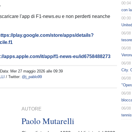
00:04
.
con la
 scaricare l'app di F1-news.eu e non perderti neanche
00:00
Unite
06/08
ttps://play.google.com/store/apps/details?
tesore
ile.f1
06/08
Verona
s://apps.apple.com/it/app/f1-news-eu/id6758488273
06/08
City. 
 Data:
Mer 27 maggio 2026 alle 09:39
LLI
/ Twitter:
@j_pablo99
06/08
"Opera
06/08
blocca
06/08
AUTORE
tennis
Paolo Mutarelli