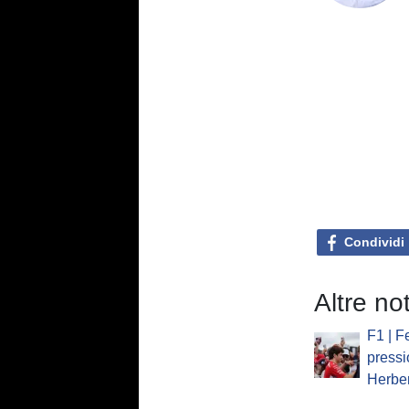
Condividi
Altre not
F1 | Fe
pressi
Herber