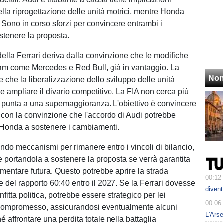
la riprogettazione delle unità motrici, mentre Honda
. Sono in corso sforzi per convincere entrambi i
ostenere la proposta.
della Ferrari deriva dalla convinzione che le modifiche
am come Mercedes e Red Bull, già in vantaggio. La
Non
e che la liberalizzazione dello sviluppo delle unità
e ampliare il divario competitivo. La FIA non cerca più
 punta a una supemaggioranza. L'obiettivo è convincere
con la convinzione che l'accordo di Audi potrebbe
 Honda a sostenere i cambiamenti.
ando meccanismi per rimanere entro i vincoli di bilancio,
 portandola a sostenere la proposta se verrà garantita
amentare futura. Questo potrebbe aprire la strada
00:12
e del rapporto 60:40 entro il 2027. Se la Ferrari dovesse
divent
fitta politica, potrebbe essere strategico per lei
00:06
compromesso, assicurandosi eventualmente alcuni
L'Arse
é affrontare una perdita totale nella battaglia