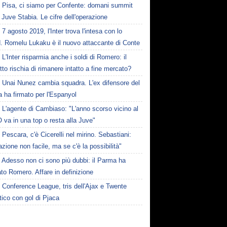
Pisa, ci siamo per Confente: domani summit
 Juve Stabia. Le cifre dell'operazione
7 agosto 2019, l'Inter trova l'intesa con lo
d. Romelu Lukaku è il nuovo attaccante di Conte
L'Inter risparmia anche i soldi di Romero: il
tto rischia di rimanere intatto a fine mercato?
Unai Nunez cambia squadra. L'ex difensore del
 ha firmato per l'Espanyol
L'agente di Cambiaso: "L'anno scorso vicino al
O va in una top o resta alla Juve"
Pescara, c'è Cicerelli nel mirino. Sebastiani:
zione non facile, ma se c'è la possibilità"
Adesso non ci sono più dubbi: il Parma ha
to Romero. Affare in definizione
Conference League, tris dell'Ajax e Twente
tico con gol di Pjaca