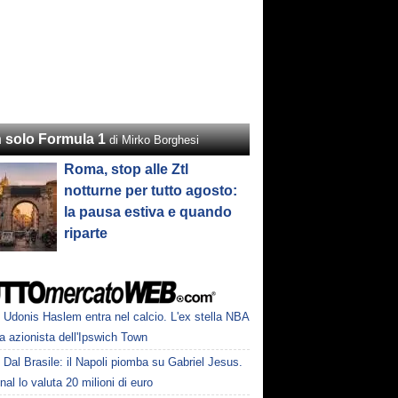
 solo Formula 1
di Mirko Borghesi
Roma, stop alle Ztl
notturne per tutto agosto:
la pausa estiva e quando
riparte
Udonis Haslem entra nel calcio. L'ex stella NBA
a azionista dell'Ipswich Town
Dal Brasile: il Napoli piomba su Gabriel Jesus.
nal lo valuta 20 milioni di euro