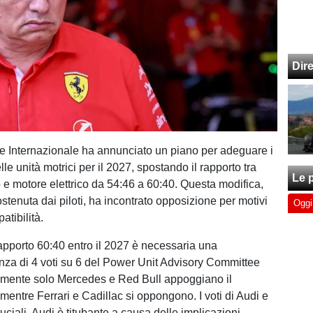
Dir
 Internazionale ha annunciato un piano per adeguare i
le unità motrici per il 2027, spostando il rapporto tra
Le p
 e motore elettrico da 54:46 a 60:40. Questa modifica,
stenuta dai piloti, ha incontrato opposizione per motivi
Oggi
atibilità.
rapporto 60:40 entro il 2027 è necessaria una
za di 4 voti su 6 del Power Unit Advisory Committee
lmente solo Mercedes e Red Bull appoggiano il
entre Ferrari e Cadillac si oppongono. I voti di Audi e
ciali. Audi è titubante a causa delle implicazioni