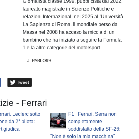
Giornalista classe 1999, pubblicista dal 2022,
laureato magistrale in Scienze Politiche e
relazioni Internazionali nel 2025 all’Università
La Sapienza di Roma. Il mondiale perso da
Massa nel 2008 ha acceso la miccia di un
bambino che ha iniziato a seguire la Formula
1 e la altre categorie del motorsport.
J_PABLO99
Tweet
izie - Ferrari
rrari, Leclerc sotto
F1 | Ferrari, Serra non
one da 2° pilota:
completamente
t giudica
soddisfatto della SF-26:
"Non è solo la mia macchina"