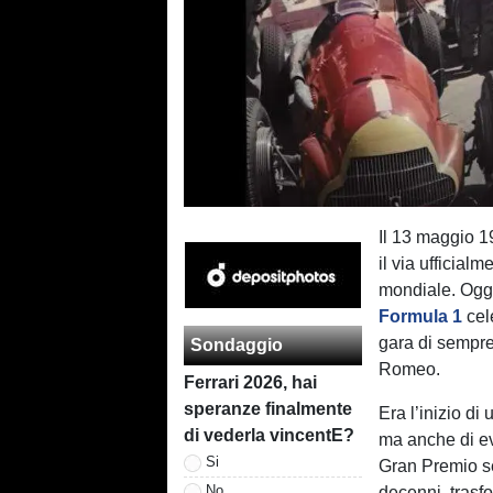
Il 13 maggio 19
il via ufficial
mondiale. Oggi
Formula 1
cel
gara di sempre,
Sondaggio
Romeo.
Ferrari 2026, hai
speranze finalmente
Era l’inizio di
di vederla vincentE?
ma anche di e
Si
Gran Premio se
No
decenni, trasfo