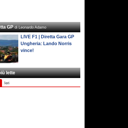
etta GP
di Leonardo Adamo
LIVE F1 | Diretta Gara GP
Ungheria: Lando Norris
vince!
iù lette
Ieri