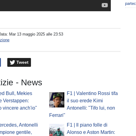
partec
Data:
Mar 13 maggio 2025 alle 23:53
zione
Tweet
tizie - News
ed Bull, Mekies
F1 | Valentino Rossi tifa
e Verstappen:
il suo erede Kimi
o vincere anch'io"
Antonelli: "Tifo lui, non
Ferrari"
ercedes, Antonelli
F1 | Il piano folle di
ampione gentile,
Alonso e Aston Martin: