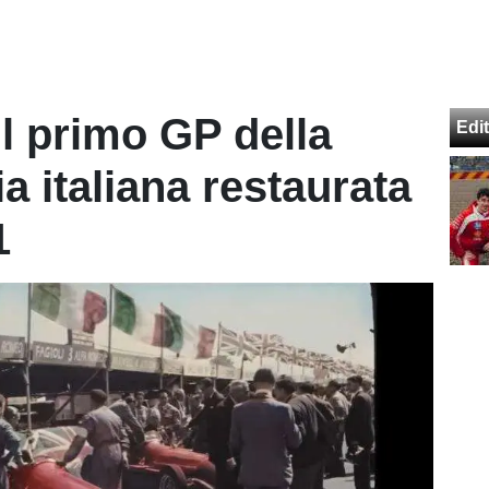
 il primo GP della
Edit
ria italiana restaurata
1