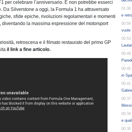
decisi
 F1 per celebrare l’anniversario. E non potrebbe esserci
01:00
e. Da Silverstone a oggi, la Formula 1 ha attraversato
e retr
giche, sfide epiche, rivoluzioni regolamentari e momenti
i, diventando la massima espressione del motorsport
00:56
vuole 
00:53
riosità, retroscena e il filmato restaurato del primo GP
Lauta
sita
il link a fine articolo.
00:49
Parede
00:45
in Spa
00:41
Gabri
00:37
Messic
00:34
e qua
00:30