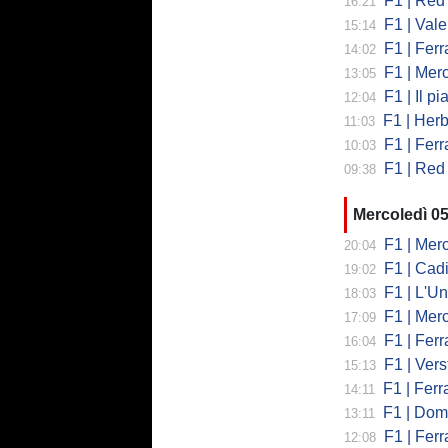
F1 | Red 
16:21
F1 | Valent
15:14
F1 | Ferrari
14:02
F1 | Mercedes
13:05
F1 | Il piano
12:04
F1 | Herb
11:03
F1 | Ferrar
10:03
F1 | Red 
09:38
Mercoledì 0
F1 | Mercede
20:04
F1 | Cadi
19:02
F1 | L'Un
18:03
F1 | Merced
17:09
F1 | Ferr
16:04
F1 | Verst
15:13
F1 | Ferrari,
14:11
F1 | Domenic
13:11
F1 | Ferra
12:08