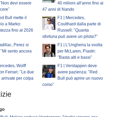
 "Non devi essere
40 milioni all'anno fino ai
ncere"
47 anni di Nando
ed Bull mette il
F1 | Mercedes,
io a Marko:
Coulthard dalla parte di
atezza fino al 2026
Russell: "Quanta
sfortuna può avere un pilota?"
adillac, Perez si
F1 | L'Ungheria la svolta
 "Mi sento ancora
per McLaren, Piastri:
"Basta alti e bassi"
ercedes, Wolff
F1 | Verstappen deve
on Ferrari: "Le due
avere pazienza: "Red
e arrivate per colpa
Bull può aprire un nuovo
corso"
izie
ago