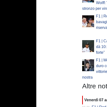
Wolff:
stronzo per vi
F1 | R
bavagl
riserv
F1 | C
dà 10:
forte"
F1 | M
duro c
vittori
nostra
Altre not
Venerdì 07 