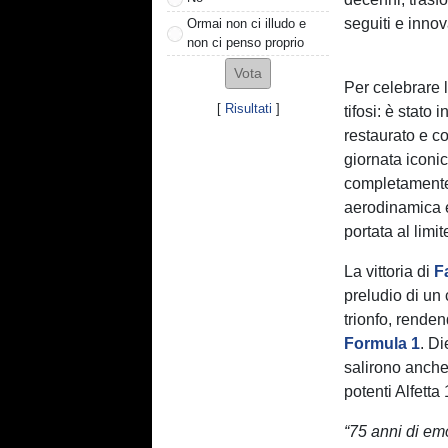
seguiti e inno
Ormai non ci illudo e
non ci penso proprio
Per celebrare l
[
Risultati
]
tifosi: è stato
restaurato e co
giornata iconi
completamente
aerodinamica e
portata al limit
La vittoria di
F
preludio di un
trionfo, rende
Formula 1
. Di
salirono anche
potenti Alfetta
“75 anni di em