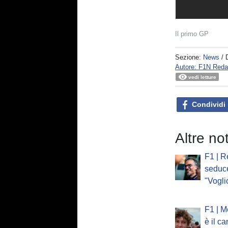
Il primo GP
Sezione:
News
/ 
Autore: F1N Reda
vedi letture
Condividi
Altre no
F1 | R
seduc
"Vogli
F1 | M
è il c