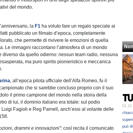
vativi del mondo.
’anniversario, la
F1
ha voluto fare un regalo speciale ai
 infatti pubblicato un filmato d’epoca, completamente
lorato, che permette di rivivere le emozioni di quella
Non
ca. Le immagini raccontano l’atmosfera di un mondo
 diverso da quello odierno: nessun team radio, nessuna
sasperata, ma puro spirito pionieristico e meccanica
e.
arina
, all’epoca pilota ufficiale dell’Alfa Romeo, fu il
 campionato che si sarebbe concluso proprio con il suo
ndolo il primo campione del mondo nella storia della
etro di lui, il dominio italiano era totale: sul podio
01:10
 Luigi Fagioli e Reg Parnell, anch’essi al volante delle
chiacc
 158.
superi
può d
ozioni, drammi e innovazioni”
: così recita il comunicato