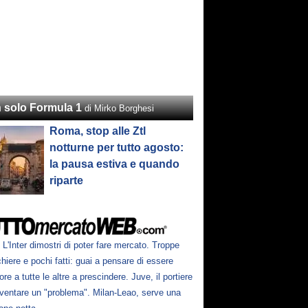
 solo Formula 1
di Mirko Borghesi
Roma, stop alle Ztl
notturne per tutto agosto:
la pausa estiva e quando
riparte
L'Inter dimostri di poter fare mercato. Troppe
hiere e pochi fatti: guai a pensare di essere
ore a tutte le altre a prescindere. Juve, il portiere
iventare un "problema". Milan-Leao, serve una