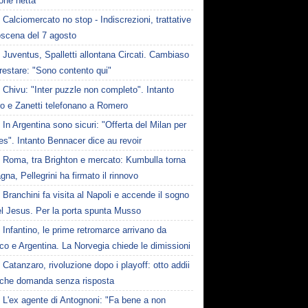
one netta
Calciomercato no stop - Indiscrezioni, trattative
oscena del 7 agosto
Juventus, Spalletti allontana Circati. Cambiaso
restare: "Sono contento qui"
Chivu: "Inter puzzle non completo". Intanto
ro e Zanetti telefonano a Romero
In Argentina sono sicuri: "Offerta del Milan per
s". Intanto Bennacer dice au revoir
Roma, tra Brighton e mercato: Kumbulla torna
gna, Pellegrini ha firmato il rinnovo
Branchini fa visita al Napoli e accende il sogno
el Jesus. Per la porta spunta Musso
Infantino, le prime retromarce arrivano da
o e Argentina. La Norvegia chiede le dimissioni
Catanzaro, rivoluzione dopo i playoff: otto addii
lche domanda senza risposta
L'ex agente di Antognoni: "Fa bene a non