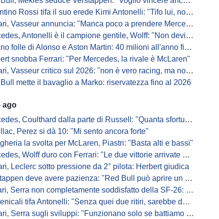
Bull, Mekies seduce Verstappen: "Voglio vincere anch'io"
ino Rossi tifa il suo erede Kimi Antonelli: "Tifo lui, non Ferrari"
, Vasseur annuncia: "Manca poco a prendere Mercedes, ma non basterà l'ADUO"
, Antonelli è il campione gentile, Wolff: "Non devi essere stronzo per vincere"
 folle di Alonso e Aston Martin: 40 milioni all'anno fino ai 47 anni di Nando
ert snobba Ferrari: "Per Mercedes, la rivale è McLaren"
i, Vasseur critico sul 2026: "non è vero racing, ma non è artificiale"
Bull mette il bavaglio a Marko: riservatezza fino al 2026
5 ago
s, Coulthard dalla parte di Russell: "Quanta sfortuna può avere un pilota?"
llac, Perez si dà 10: "Mi sento ancora forte"
gheria la svolta per McLaren, Piastri: "Basta alti e bassi"
es, Wolff duro con Ferrari: "Le due vittorie arrivate per colpa nostra
ari, Leclerc sotto pressione da 2° pilota: Herbert giudica
appen deve avere pazienza: "Red Bull può aprire un nuovo corso"
 Serra non completamente soddisfatto della SF-26: "Non è solo la mia macchina"
ali tifa Antonelli: "Senza quei due ritiri, sarebbe davanti di tanto"
ri, Serra sugli sviluppi: "Funzionano solo se battiamo gli altri"