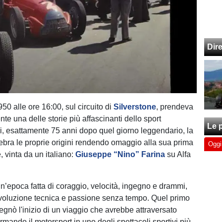
Dir
50 alle ore 16:00, sul circuito di
Silverstone
, prendeva
mente una delle storie più affascinanti dello sport
Le p
, esattamente 75 anni dopo quel giorno leggendario, la
ebra le proprie origini rendendo omaggio alla sua prima
Oggi
 vinta da un italiano:
Giuseppe “Nino” Farina
su Alfa
 un’epoca fatta di coraggio, velocità, ingegno e drammi,
voluzione tecnica e passione senza tempo. Quel primo
gnò l'inizio di un viaggio che avrebbe attraversato
rmando il motorsport in uno degli spettacoli sportivi più