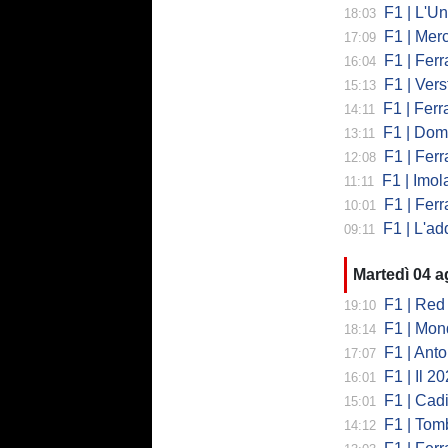
F1 | L'Un
18:03
F1 | Merced
17:09
F1 | Ferr
16:04
F1 | Verst
15:13
F1 | Ferrari,
14:11
F1 | Domenic
13:11
F1 | Ferra
12:08
F1 | Imola co
11:11
F1 | Ferrari
10:01
F1 | L'addio 
09:11
Martedì 04 
F1 | Red 
19:10
F1 | Mondi
18:14
F1 | Antonell
17:07
F1 | Il 2026 h
16:01
F1 | Cadill
15:01
F1 | Tombazi
14:12