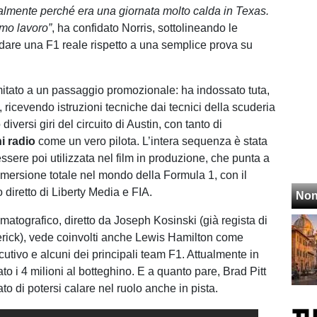
almente perché era una giornata molto calda in Texas.
imo lavoro”
, ha confidato Norris, sottolineando le
uidare una F1 reale rispetto a una semplice prova su
limitato a un passaggio promozionale: ha indossato tuta,
 ricevendo istruzioni tecniche dai tecnici della scuderia
iversi giri del circuito di Austin, con tanto di
i radio
come un vero pilota. L’intera sequenza è stata
essere poi utilizzata nel film in produzione, che punta a
immersione totale nel mondo della Formula 1, con il
 diretto di Liberty Media e FIA.
Non
ematografico, diretto da Joseph Kosinski (già regista di
rick), vede coinvolti anche Lewis Hamilton come
utivo e alcuni dei principali team F1. Attualmente in
ato i 4 milioni al botteghino. E a quanto pare, Brad Pitt
to di potersi calare nel ruolo anche in pista.