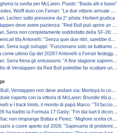
gheria la svolta per McLaren, Piastri: "Basta alti e bassi"
es, Wolff duro con Ferrari: "Le due vittorie arrivate per colpa nostra
ari, Leclerc sotto pressione da 2° pilota: Herbert giudica
appen deve avere pazienza: "Red Bull può aprire un nuovo corso"
 Serra non completamente soddisfatto della SF-26: "Non è solo la mia macchina"
ali tifa Antonelli: "Senza quei due ritiri, sarebbe davanti di tanto"
ri, Serra sugli sviluppi: "Funzionano solo se battiamo gli altri"
me ultimo Gp del 2026? Antonelli o Ferrari festeggiano il titolo in casa...
, Serra frena gli entusiasmi: "A fine stagione sapremo se SF-26 è forte"
di Verstappen da Red Bull potrebbe far scattare un domino: ne parla Fittipaldi
ago
Bull, Verstappen non deve andare via: Montoya lo convince
ale riaperto con la vittoria di McLaren: Brundle tifa papaya
i e I track limits, il monito di papà Marco: "TiI faccio fare la fine della gallina"
a tradito la Formula 1? Gasly: "Fin dai kart ti dicono di non alzare il piede dal gas"
ac non rimpiange Bottas e Perez: "Migliore scelta che potessimo fare"
s a cuore aperto sul 2026: "Sapevamo di problemi, ma serviva un accordo"