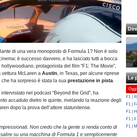
Dir
lante di una vera monoposto di Formula 1? Non è solo
inema: è successo davvero, e ha lasciato tutti a bocca
e hollywoodiano, protagonista del film “F1: The Movie”,
a vettura McLaren a
Austin
, in Texas, per alcune riprese
Le p
iò che ha sorpreso è stata la sua
prestazione in pista
.
Oggi
, intervistato nel podcast “Beyond the Grid”, ha
nto accaduto dietro le quinte, rivelando la reazione degli
ren dopo la prova dell’attore statunitense.
impressionati. Non credo che la gente si renda conto di
i salire su una macchina di Formula 1 e semplicemente