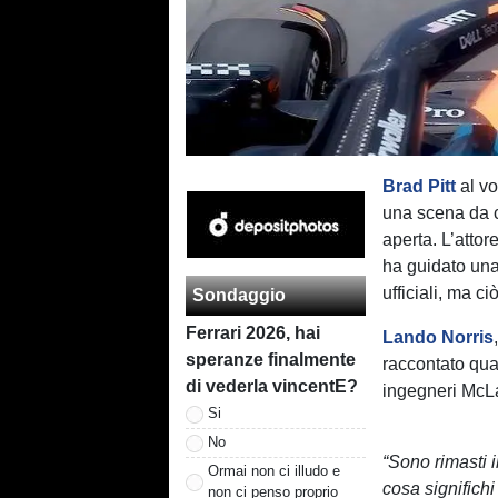
Brad Pitt
al vo
una scena da c
aperta. L’attor
ha guidato un
ufficiali, ma c
Sondaggio
Ferrari 2026, hai
Lando Norris
speranze finalmente
raccontato qua
di vederla vincentE?
ingegneri McLa
Si
No
“Sono rimasti 
Ormai non ci illudo e
cosa significh
non ci penso proprio