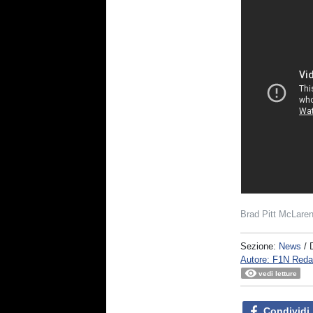
Brad Pitt McLare
Sezione:
News
/ 
Autore: F1N Reda
vedi letture
Condividi