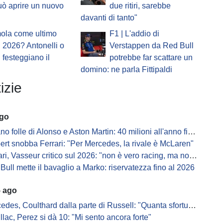
uò aprire un nuovo
due ritiri, sarebbe
davanti di tanto"
mola come ultimo
F1 | L'addio di
 2026? Antonelli o
Verstappen da Red Bull
i festeggiano il
potrebbe far scattare un
domino: ne parla Fittipaldi
izie
ago
 folle di Alonso e Aston Martin: 40 milioni all'anno fino ai 47 anni di Nando
ert snobba Ferrari: "Per Mercedes, la rivale è McLaren"
i, Vasseur critico sul 2026: "non è vero racing, ma non è artificiale"
Bull mette il bavaglio a Marko: riservatezza fino al 2026
5 ago
s, Coulthard dalla parte di Russell: "Quanta sfortuna può avere un pilota?"
llac, Perez si dà 10: "Mi sento ancora forte"