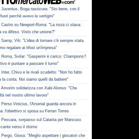
Juventus, Boga rassicura: "Sto bene, con il
fuori perché avevo le vertigini"
Castro su Newport-Roma: "La rissa ci stava:
 va difeso. Visto che unione?"
Samp, Viti: "L'idea di tornare c'è sempre stata.
mo regalare ai tifosi un'impresa"
Roma, Svilar: "Gasperini è carico. Champions?
ttivo è puntare a passare il turno"
Inter, Chivu e le rivali scudetto: "Non ho fatto
 la conta. Noi siamo quelli da battere"
Amorim solidarizza con Xabi Alonso: "Che
oltà nel nostro ultimo lavoro"
Perso Vinicius, l'Arsenal guarda ancora in
: l'obiettivo si sposa su Ferran Torres
Pescara, sorpasso sul Catania per Mancuso.
ccante verso il ritorno
Pergo, Giosa: "Meglio aspettare i giocatori che