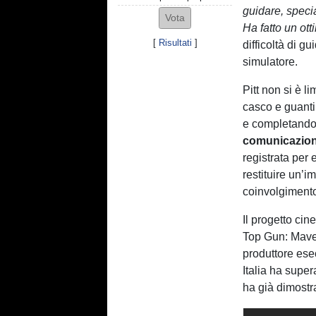
guidare, speci
Ha fatto un ott
[
Risultati
]
difficoltà di g
simulatore.
Pitt non si è 
casco e guanti,
e completando d
comunicazion
registrata per 
restituire un’
coinvolgimento
Il progetto cin
Top Gun: Mave
produttore esec
Italia ha super
ha già dimostra