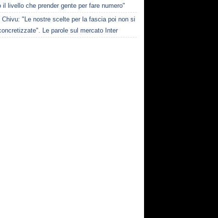
 il livello che prender gente per fare numero"
Chivu: "Le nostre scelte per la fascia poi non si
oncretizzate". Le parole sul mercato Inter