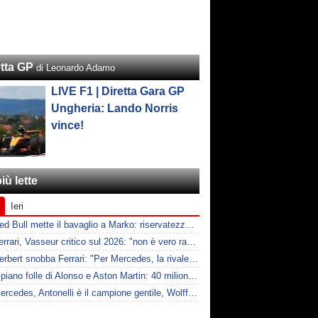
etta GP
di Leonardo Adamo
LIVE F1 | Diretta Gara GP
Ungheria: Lando Norris
vince!
iù lette
Ieri
F1 | Red Bull mette il bavaglio a Marko: riservatezza fino al 2026
F1 | Ferrari, Vasseur critico sul 2026: "non è vero racing, ma non è artificiale"
F1 | Herbert snobba Ferrari: "Per Mercedes, la rivale è McLaren"
F1 | Il piano folle di Alonso e Aston Martin: 40 milioni all'anno fino ai 47 anni di Nando
F1 | Mercedes, Antonelli è il campione gentile, Wolff: "Non devi essere stronzo per vincere"