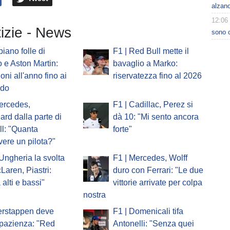
alzano
12:06
tizie - News
sono c
 piano folle di
F1 | Red Bull mette il
 e Aston Martin:
bavaglio a Marko:
oni all'anno fino ai
riservatezza fino al 2026
ndo
ercedes,
F1 | Cadillac, Perez si
ard dalla parte di
dà 10: "Mi sento ancora
l: "Quanta
forte"
vere un pilota?"
'Ungheria la svolta
F1 | Mercedes, Wolff
Laren, Piastri:
duro con Ferrari: "Le due
 alti e bassi"
vittorie arrivate per colpa
nostra
erstappen deve
F1 | Domenicali tifa
pazienza: "Red
Antonelli: "Senza quei