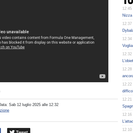
12:45
Nizza 
12:37
Dybala
12:34
Voglia
12:32
L'obie
12:28
ancora
12:22
n
diffic
12:21
Data:
Sab 12 luglio 2025 alle 12:32
Spagna
zione
12:16
L'atta
12:10
Tweet