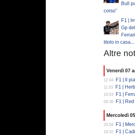
Bull p
corso"
F1 | I
Gp del
Ferrar
titolo in casa...
Altre not
Venerdì 07 
F1 | Il piano
12:04
F1 | Herb
11:03
F1 | Ferrar
10:03
F1 | Red 
09:38
Mercoledì 0
F1 | Mercede
20:04
F1 | Cadi
19:02