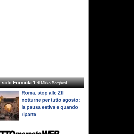
 solo Formula 1
di Mirko Borghesi
Roma, stop alle Ztl
notturne per tutto agosto:
la pausa estiva e quando
riparte