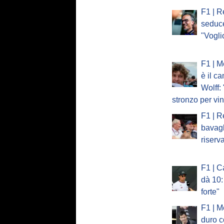
F1 | R
seduc
"Vogli
F1 | M
è il c
Wolff:
stronzo per vi
F1 | R
bavagl
riserv
F1 | C
dà 10:
forte"
F1 | M
duro c