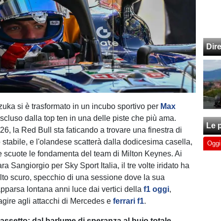
Dir
zuka si è trasformato in un incubo sportivo per
Max
escluso dalla top ten in una delle piste che più ama.
Le p
6, la Red Bull sta faticando a trovare una finestra di
stabile, e l'olandese scatterà dalla dodicesima casella,
Oggi
he scuote le fondamenta del team di Milton Keynes. Ai
ra Sangiorgio per Sky Sport Italia, il tre volte iridato ha
lto scuro, specchio di una sessione dove la sua
parsa lontana anni luce dai vertici della
f1 oggi
,
agire agli attacchi di Mercedes e
ferrari f1
.
l'assetto: dal barlume di speranza al buio totale