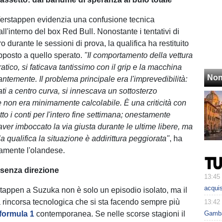
 Verstappen evidenzia una confusione tecnica
l'interno del box Red Bull. Nonostante i tentativi di
ro durante le sessioni di prova, la qualifica ha restituito
posto a quello sperato.
"Il comportamento della vettura
rratico, si faticava tantissimo con il grip e la macchina
Non
ntemente. Il problema principale era l'imprevedibilità:
ati a centro curva, si innescava un sottosterzo
 non era minimamente calcolabile. È una criticità con
to i conti per l'intero fine settimana; onestamente
ver imboccato la via giusta durante le ultime libere, ma
lla qualifica la situazione è addirittura peggiorata"
, ha
amente l'olandese.
 senza direzione
13:45
acquis
rstappen a Suzuka non è solo un episodio isolato, ma il
 rincorsa tecnologica che si sta facendo sempre più
13:42
 formula 1
contemporanea. Se nelle scorse stagioni il
Gambar