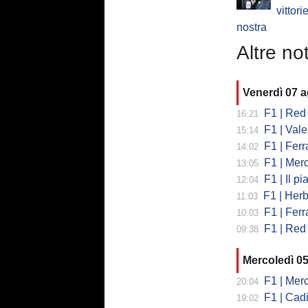
vittori
nostra
Altre not
Venerdì 07 
F1 | Red 
16:21
F1 | Valent
15:14
F1 | Ferrari
14:02
F1 | Mercedes
13:05
F1 | Il piano
12:04
F1 | Herb
11:03
F1 | Ferrar
10:03
F1 | Red 
09:38
Mercoledì 0
F1 | Mercede
20:04
F1 | Cadi
19:02