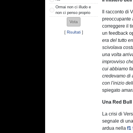
Ormai non ci illudo e
Il racconto di
non ci penso proprio
preoccupante al
correggere il ti
[
Risultati
]
un feedback op
era del tutto e
scivolava costa
una volta arriv
improvviso che
cui abbiamo fat
credevamo di a
con l'inizio de
spiegato amar
Una Red Bull
La crisi di Ve
segnale di una
ardua nella
f1