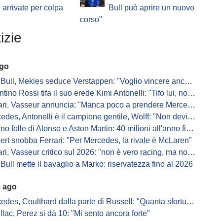
e arrivate per colpa
Bull può aprire un nuovo
corso"
izie
ago
Bull, Mekies seduce Verstappen: "Voglio vincere anch'io"
ino Rossi tifa il suo erede Kimi Antonelli: "Tifo lui, non Ferrari"
, Vasseur annuncia: "Manca poco a prendere Mercedes, ma non basterà l'ADUO"
, Antonelli è il campione gentile, Wolff: "Non devi essere stronzo per vincere"
 folle di Alonso e Aston Martin: 40 milioni all'anno fino ai 47 anni di Nando
ert snobba Ferrari: "Per Mercedes, la rivale è McLaren"
i, Vasseur critico sul 2026: "non è vero racing, ma non è artificiale"
Bull mette il bavaglio a Marko: riservatezza fino al 2026
5 ago
s, Coulthard dalla parte di Russell: "Quanta sfortuna può avere un pilota?"
llac, Perez si dà 10: "Mi sento ancora forte"