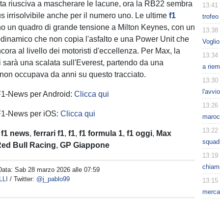
lota riusciva a mascherare le lacune, ora la RB22 sembra
13:41
s irrisolvibile anche per il numero uno. Le ultime
f1
trofeo
o un quadro di grande tensione a Milton Keynes, con un
13:38
dinamico che non copia l'asfalto e una Power Unit che
Voglio
ra al livello dei motoristi d'eccellenza. Per Max, la
13:34
 sarà una scalata sull'Everest, partendo da una
a riem
non occupava da anni su questo tracciato.
13:30
l'avvi
 F1-News per Android:
Clicca qui
13:26
 F1-News per iOS:
Clicca qui
maroc
13:22
:
f1 news
,
ferrari f1
,
f1
,
f1 formula 1
,
f1 oggi
,
Max
squad
ed Bull Racing
,
GP Giappone
13:19
chiama
Data:
Sab 28 marzo 2026 alle 07:59
LLI
/ Twitter:
@j_pablo99
13:15
mercat