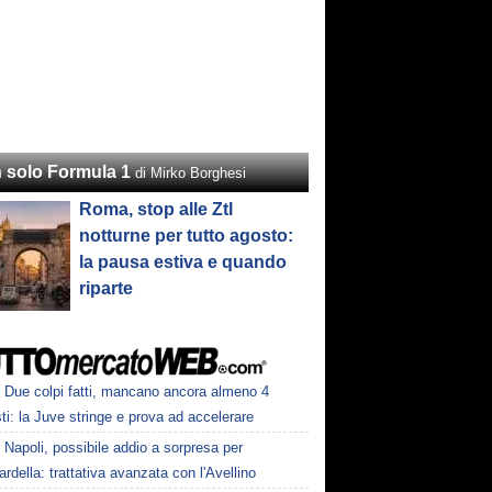
 solo Formula 1
di Mirko Borghesi
Roma, stop alle Ztl
notturne per tutto agosto:
la pausa estiva e quando
riparte
Due colpi fatti, mancano ancora almeno 4
ti: la Juve stringe e prova ad accelerare
Napoli, possibile addio a sorpresa per
della: trattativa avanzata con l'Avellino