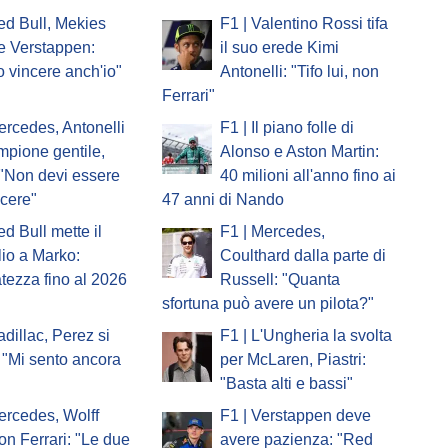
ed Bull, Mekies
F1 | Valentino Rossi tifa
e Verstappen:
il suo erede Kimi
o vincere anch'io"
Antonelli: "Tifo lui, non
Ferrari"
ercedes, Antonelli
F1 | Il piano folle di
ampione gentile,
Alonso e Aston Martin:
 "Non devi essere
40 milioni all'anno fino ai
ncere"
47 anni di Nando
ed Bull mette il
F1 | Mercedes,
io a Marko:
Coulthard dalla parte di
atezza fino al 2026
Russell: "Quanta
sfortuna può avere un pilota?"
adillac, Perez si
F1 | L'Ungheria la svolta
 "Mi sento ancora
per McLaren, Piastri:
"Basta alti e bassi"
ercedes, Wolff
F1 | Verstappen deve
on Ferrari: "Le due
avere pazienza: "Red