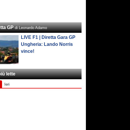
etta GP
di Leonardo Adamo
LIVE F1 | Diretta Gara GP
Ungheria: Lando Norris
vince!
iù lette
Ieri