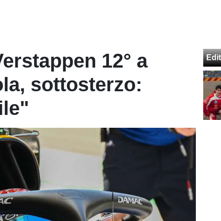
Verstappen 12° a
Edit
la, sottosterzo:
le"