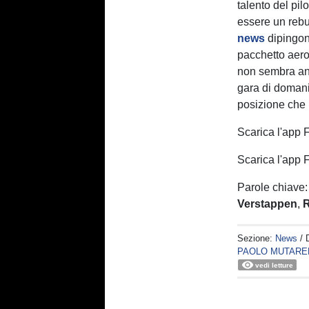
talento del pi
essere un rebu
news
dipingon
pacchetto aero
non sembra anco
gara di domani
posizione che 
Scarica l'app
Scarica l'app
Parole chiave
Verstappen
,
R
Sezione:
News
/ 
PAOLO MUTARE
vedi letture