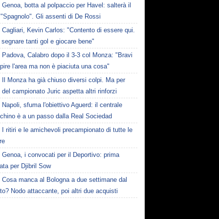
Genoa, botta al polpaccio per Havel: salterà il
 "Spagnolo". Gli assenti di De Rossi
Cagliari, Kevin Carlos: "Contento di essere qui.
 segnare tanti gol e giocare bene"
Padova, Calabro dopo il 3-3 col Monza: "Bravi
pire l'area ma non è piaciuta una cosa"
Il Monza ha già chiuso diversi colpi. Ma per
o del campionato Juric aspetta altri rinforzi
Napoli, sfuma l'obiettivo Aguerd: il centrale
chino è a un passo dalla Real Sociedad
I ritiri e le amichevoli precampionato di tutte le
re
Genoa, i convocati per il Deportivo: prima
ta per Djibril Sow
Cosa manca al Bologna a due settimane dal
o? Nodo attaccante, poi altri due acquisti