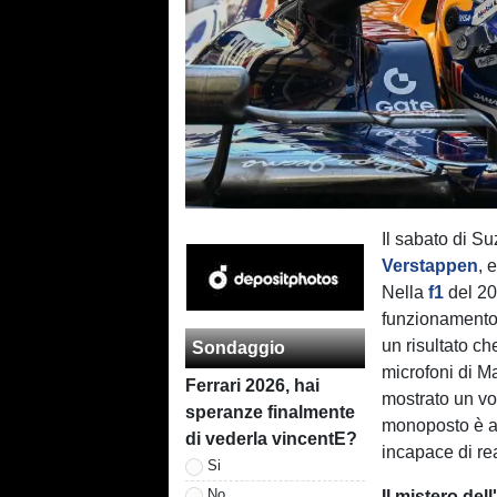
Il sabato di Su
Verstappen
, 
Nella
f1
del 202
funzionamento 
un risultato c
Sondaggio
microfoni di Ma
Ferrari 2026, hai
mostrato un vo
speranze finalmente
monoposto è ap
di vederla vincentE?
incapace di re
Si
No
Il mistero del