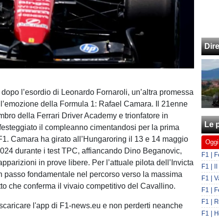
Dir
dopo l’esordio di Leonardo Fornaroli, un’altra promessa
l’emozione della Formula 1: Rafael Camara. Il 21enne
mbro della Ferrari Driver Academy e trionfatore in
Le p
festeggiato il compleanno cimentandosi per la prima
F1. Camara ha girato all’Hungaroring il 13 e 14 maggio
Oggi
024 durante i test TPC, affiancando Dino Beganovic,
pparizioni in prove libere. Per l’attuale pilota dell’Invicta
un passo fondamentale nel percorso verso la massima
to che conferma il vivaio competitivo del Cavallino.
 scaricare l'app di F1-news.eu e non perderti neanche