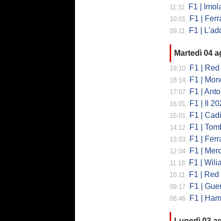
F1 | Imola co
11:11
F1 | Ferrari
10:01
F1 | L'addio 
09:11
Martedì 04 
F1 | Red 
19:10
F1 | Mondi
18:14
F1 | Antonell
17:07
F1 | Il 2026 h
16:01
F1 | Cadill
15:01
F1 | Tombazi
14:12
F1 | Ferrar
13:03
F1 | Mercede
12:04
F1 | Wiliams
11:18
F1 | Red Bul
10:11
F1 | Guerra
09:17
F1 | Hamilto
08:46
Lunedì 03 a