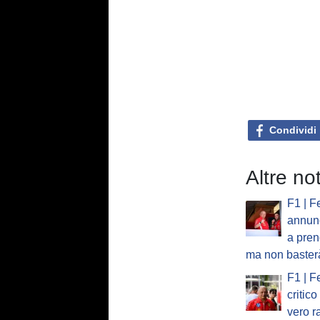
Condividi
Altre not
F1 | F
annun
a pre
ma non baster
F1 | F
critic
vero r