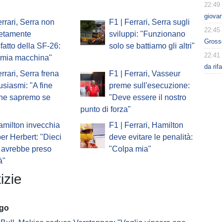
22:49
giovan
errari, Serra non
F1 | Ferrari, Serra sugli
22:45
etamente
sviluppi: "Funzionano
Grosso
fatto della SF-26:
solo se battiamo gli altri"
22:41
a mia macchina"
da rif
errari, Serra frena
F1 | Ferrari, Vasseur
tusiasmi: "A fine
preme sull'esecuzione:
one sapremo se
"Deve essere il nostro
punto di forza"
amilton invecchia
F1 | Ferrari, Hamilton
er Herbert: "Dieci
deve evitare le penalità:
 avrebbe preso
"Colpa mia"
à"
izie
ago