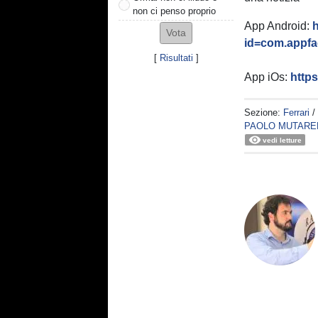
non ci penso proprio
App Android:
h
id=com.appfac
[
Risultati
]
App iOs:
http
Sezione:
Ferrari
/
PAOLO MUTARE
vedi letture