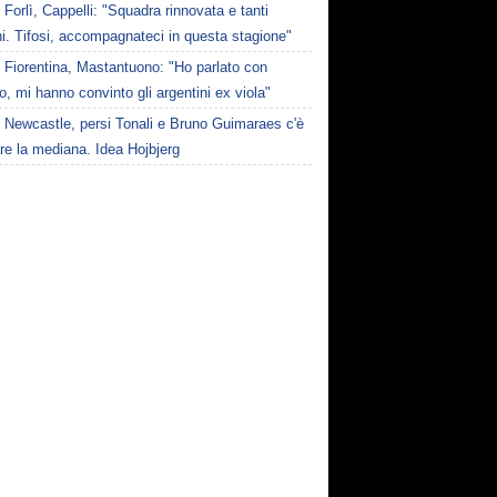
Forlì, Cappelli: "Squadra rinnovata e tanti
i. Tifosi, accompagnateci in questa stagione"
Fiorentina, Mastantuono: "Ho parlato con
, mi hanno convinto gli argentini ex viola"
Newcastle, persi Tonali e Bruno Guimaraes c'è
are la mediana. Idea Hojbjerg