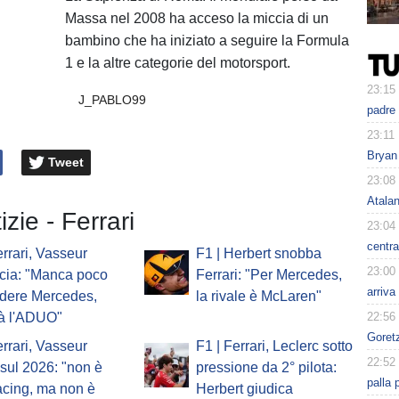
Massa nel 2008 ha acceso la miccia di un
bambino che ha iniziato a seguire la Formula
1 e la altre categorie del motorsport.
23:15
J_PABLO99
padre 
23:11
Bryan
Tweet
23:08
Atalan
izie - Ferrari
23:04
centra
errari, Vasseur
F1 | Herbert snobba
23:00
cia: "Manca poco
Ferrari: "Per Mercedes,
arriva
ndere Mercedes,
la rivale è McLaren"
22:56
à l'ADUO"
Goret
errari, Vasseur
F1 | Ferrari, Leclerc sotto
22:52
o sul 2026: "non è
pressione da 2° pilota:
palla 
acing, ma non è
Herbert giudica