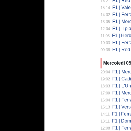
F1 | Red 
16:21
F1 | Valent
15:14
F1 | Ferrari
14:02
F1 | Mercedes
13:05
F1 | Il piano
12:04
F1 | Herb
11:03
F1 | Ferrar
10:03
F1 | Red 
09:38
Mercoledì 0
F1 | Mercede
20:04
F1 | Cadi
19:02
F1 | L'Un
18:03
F1 | Merced
17:09
F1 | Ferr
16:04
F1 | Verst
15:13
F1 | Ferrari,
14:11
F1 | Domenic
13:11
F1 | Ferra
12:08