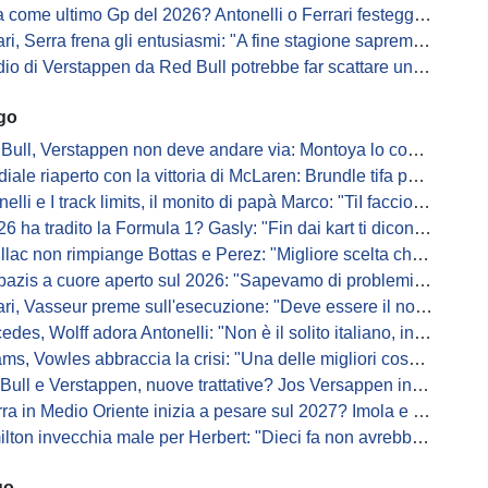
me ultimo Gp del 2026? Antonelli o Ferrari festeggiano il titolo in casa...
, Serra frena gli entusiasmi: "A fine stagione sapremo se SF-26 è forte"
di Verstappen da Red Bull potrebbe far scattare un domino: ne parla Fittipaldi
ago
Bull, Verstappen non deve andare via: Montoya lo convince
ale riaperto con la vittoria di McLaren: Brundle tifa papaya
i e I track limits, il monito di papà Marco: "TiI faccio fare la fine della gallina"
a tradito la Formula 1? Gasly: "Fin dai kart ti dicono di non alzare il piede dal gas"
ac non rimpiange Bottas e Perez: "Migliore scelta che potessimo fare"
s a cuore aperto sul 2026: "Sapevamo di problemi, ma serviva un accordo"
i, Vasseur preme sull'esecuzione: "Deve essere il nostro punto di forza"
s, Wolff adora Antonelli: "Non è il solito italiano, in bolla quando guida"
, Vowles abbraccia la crisi: "Una delle migliori cose che potevano capitare"
l e Verstappen, nuove trattative? Jos Versappen insorge contro i giornalisti
 in Medio Oriente inizia a pesare sul 2027? Imola e Barcellona osservano
n invecchia male per Herbert: "Dieci fa non avrebbe preso queste penalità"
go