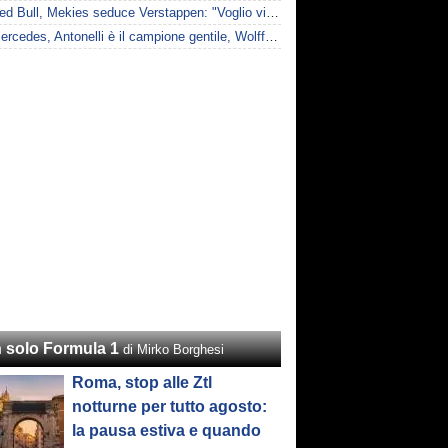
F1 | Red Bull, Mekies seduce Verstappen: "Voglio vincere anch'io"
F1 | Mercedes, Antonelli è il campione gentile, Wolff: "Non devi essere stronzo per vincere"
 solo Formula 1
di Mirko Borghesi
Roma, stop alle Ztl
notturne per tutto agosto:
la pausa estiva e quando