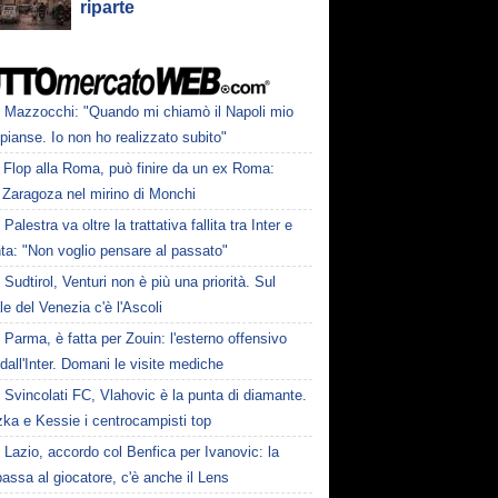
riparte
Mazzocchi: "Quando mi chiamò il Napoli mio
pianse. Io non ho realizzato subito"
Flop alla Roma, può finire da un ex Roma:
 Zaragoza nel mirino di Monchi
Palestra va oltre la trattativa fallita tra Inter e
ta: "Non voglio pensare al passato"
Sudtirol, Venturi non è più una priorità. Sul
le del Venezia c'è l'Ascoli
Parma, è fatta per Zouin: l'esterno offensivo
 dall'Inter. Domani le visite mediche
Svincolati FC, Vlahovic è la punta di diamante.
zka e Kessie i centrocampisti top
Lazio, accordo col Benfica per Ivanovic: la
passa al giocatore, c'è anche il Lens