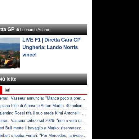
etta GP
di Leonardo Adamo
LIVE F1 | Diretta Gara GP
Ungheria: Lando Norris
vince!
iù lette
Ieri
F1 | Ferrari, Vasseur annuncia: "Manca poco a prendere Mercedes, ma non basterà l'ADUO"
F1 | Il piano folle di Alonso e Aston Martin: 40 milioni all'anno fino ai 47 anni di Nando
F1 | Valentino Rossi tifa il suo erede Kimi Antonelli: "Tifo lui, non Ferrari"
F1 | Ferrari, Vasseur critico sul 2026: "non è vero racing, ma non è artificiale"
F1 | Red Bull mette il bavaglio a Marko: riservatezza fino al 2026
F1 | Herbert snobba Ferrari: "Per Mercedes, la rivale è McLaren"