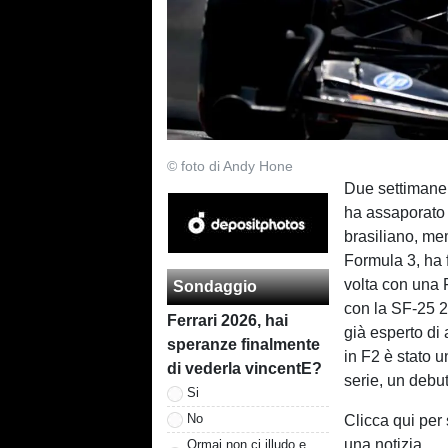
© foto di Andy Hone
Due settimane 
ha assaporato 
brasiliano, me
Formula 3, ha 
volta con una 
Sondaggio
con la SF-25 2
Ferrari 2026, hai
già esperto di a
speranze finalmente
in F2 è stato 
di vederla vincentE?
serie, un debut
Si
No
Clicca qui per
una notizia
Ormai non ci illudo e