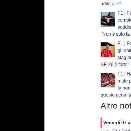
artificiale"
F1 | F
compl
soddis
"Non è solo l
F1 | F
gli en
stagi
SF-26 è forte"
F1 | H
male p
fa non
queste penalit
Altre not
Venerdì 07 