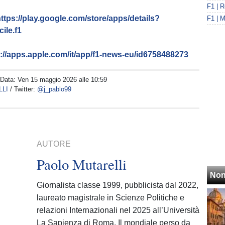
ttps://play.google.com/store/apps/details?
ile.f1
s://apps.apple.com/it/app/f1-news-eu/id6758488273
 Data:
Ven 15 maggio 2026 alle 10:59
LLI
/ Twitter:
@j_pablo99
AUTORE
Paolo Mutarelli
Non
Giornalista classe 1999, pubblicista dal 2022,
laureato magistrale in Scienze Politiche e
relazioni Internazionali nel 2025 all’Università
La Sapienza di Roma. Il mondiale perso da