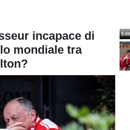
asseur incapace di
Edit
llo mondiale tra
lton?