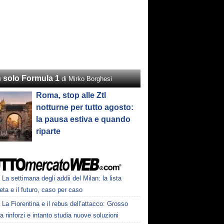
 solo Formula 1
di Mirko Borghesi
Roma, stop alle Ztl
notturne per tutto agosto:
la pausa estiva e quando
riparte
La settimana degli addii del Milan: la lista
ta e il futuro, caso per caso
La Fiorentina e il rebus dell’attacco: Grosso
a rinforzi e intanto studia nuove soluzioni