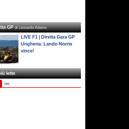
etta GP
di Leonardo Adamo
LIVE F1 | Diretta Gara GP
Ungheria: Lando Norris
vince!
iù lette
Ieri