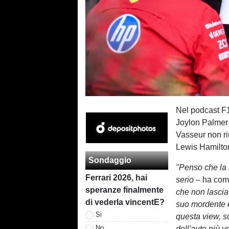
Nel podcast F1
Joylon Palmer 
Vasseur non ri
Lewis Hamilton 
Sondaggio
"Penso che la 
Ferrari 2026, hai
serio
– ha com
speranze finalmente
che non lascia
di vederla vincentE?
suo mordente e
Si
questa view, so
No
dell'auto più v