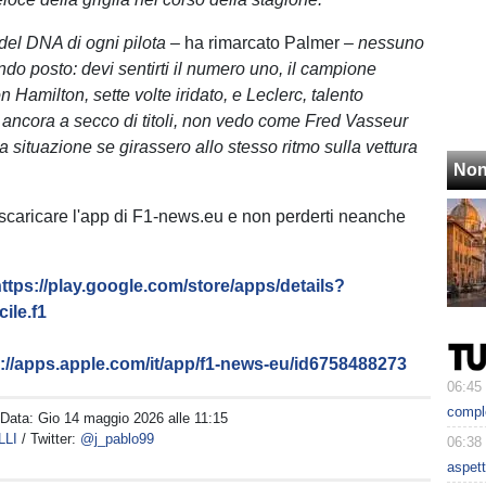
 del DNA di ogni pilota –
ha rimarcato Palmer
– nessuno
ndo posto: devi sentirti il numero uno, il campione
 Hamilton, sette volte iridato, e Leclerc, talento
ancora a secco di titoli, non vedo come Fred Vasseur
a situazione se girassero allo stesso ritmo sulla vettura
Non
 scaricare l'app di F1-news.eu e non perderti neanche
ttps://play.google.com/store/apps/details?
ile.f1
s://apps.apple.com/it/app/f1-news-eu/id6758488273
06:45
comple
 Data:
Gio 14 maggio 2026 alle 11:15
LLI
/ Twitter:
@j_pablo99
06:38
aspett