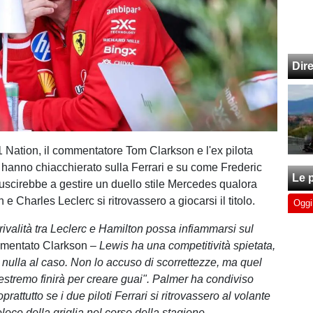
Dir
 Nation, il commentatore Tom Clarkson e l'ex pilota
hanno chiacchierato sulla Ferrari e su come Frederic
Le p
uscirebbe a gestire un duello stile Mercedes qualora
e Charles Leclerc si ritrovassero a giocarsi il titolo.
Oggi
rivalità tra Leclerc e Hamilton possa infiammarsi sul
mentato Clarkson –
Lewis ha una competitività spietata,
 nulla al caso. Non lo accuso di scorrettezze, ma quel
stremo finirà per creare guai". Palmer ha condiviso
prattutto se i due piloti Ferrari si ritrovassero al volante
eloce della griglia nel corso della stagione.