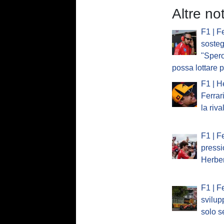
Altre not
F1 | Fe
sosteg
"Sper
possa lottare p
F1 | H
Ferrar
la riv
F1 | Fe
pressi
Herber
F1 | Fe
svilup
solo se