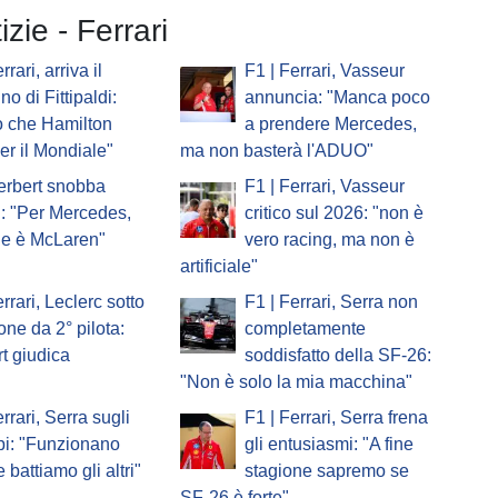
izie - Ferrari
rrari, arriva il
F1 | Ferrari, Vasseur
no di Fittipaldi:
annuncia: "Manca poco
o che Hamilton
a prendere Mercedes,
er il Mondiale"
ma non basterà l'ADUO"
erbert snobba
F1 | Ferrari, Vasseur
i: "Per Mercedes,
critico sul 2026: "non è
ale è McLaren"
vero racing, ma non è
artificiale"
rrari, Leclerc sotto
F1 | Ferrari, Serra non
one da 2° pilota:
completamente
t giudica
soddisfatto della SF-26:
"Non è solo la mia macchina"
rrari, Serra sugli
F1 | Ferrari, Serra frena
pi: "Funzionano
gli entusiasmi: "A fine
 battiamo gli altri"
stagione sapremo se
SF-26 è forte"