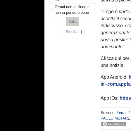
Ormai non ci illudo e
"L'ego è parte
non ci penso proprio
accetta il seco
indiscusso. Con
[
Risultati
]
generazionale 
possa gestire l
dominante".
Clicca qui per
una notizia
App Android:
h
id=com.appfac
App iOs:
http
Sezione:
Ferrari
/
PAOLO MUTARE
vedi letture