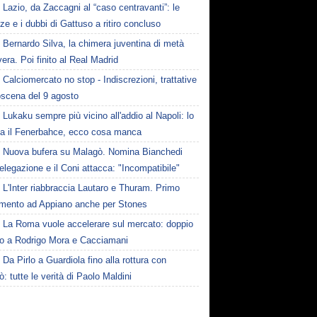
Lazio, da Zaccagni al “caso centravanti”: le
ze e i dubbi di Gattuso a ritiro concluso
Bernardo Silva, la chimera juventina di metà
era. Poi finito al Real Madrid
Calciomercato no stop - Indiscrezioni, trattative
oscena del 9 agosto
Lukaku sempre più vicino all'addio al Napoli: lo
ta il Fenerbahce, ecco cosa manca
Nuova bufera su Malagò. Nomina Bianchedi
legazione e il Coni attacca: "Incompatibile"
L'Inter riabbraccia Lautaro e Thuram. Primo
amento ad Appiano anche per Stones
La Roma vuole accelerare sul mercato: doppio
to a Rodrigo Mora e Cacciamani
Da Pirlo a Guardiola fino alla rottura con
: tutte le verità di Paolo Maldini