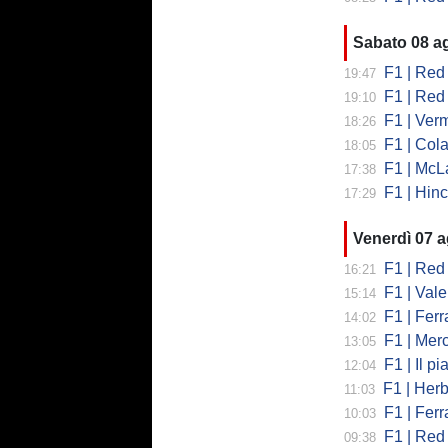
Sabato 08 a
F1 | Red B
19:47
F1 | Red 
19:10
F1 | Vermeul
18:26
F1 | Cola
18:05
F1 | McLare
17:38
F1 | Hinchcl
17:29
Venerdì 07 
F1 | Red 
16:21
F1 | Valent
15:14
F1 | Ferrari
14:02
F1 | Mercedes
13:05
F1 | Il piano
12:04
F1 | Herb
11:03
F1 | Ferrar
10:03
F1 | Red 
09:38