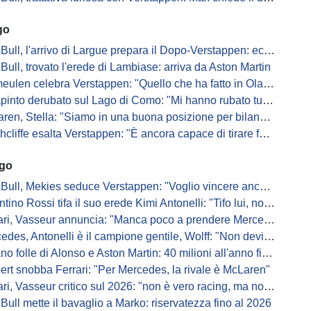
go
ull, l'arrivo di Largue prepara il Dopo-Verstappen: ecco come
Bull, trovato l'erede di Lambiase: arriva da Aston Martin
en celebra Verstappen: "Quello che ha fatto in Olanda è stato gigantesco"
pinto derubato sul Lago di Como: "Mi hanno rubato tutto"
n, Stella: "Siamo in una buona posizione per bilanciare 2026 e 2027"
iffe esalta Verstappen: "È ancora capace di tirare fuori risultati inattesi"
ago
Bull, Mekies seduce Verstappen: "Voglio vincere anch'io"
ino Rossi tifa il suo erede Kimi Antonelli: "Tifo lui, non Ferrari"
, Vasseur annuncia: "Manca poco a prendere Mercedes, ma non basterà l'ADUO"
, Antonelli è il campione gentile, Wolff: "Non devi essere stronzo per vincere"
 folle di Alonso e Aston Martin: 40 milioni all'anno fino ai 47 anni di Nando
ert snobba Ferrari: "Per Mercedes, la rivale è McLaren"
i, Vasseur critico sul 2026: "non è vero racing, ma non è artificiale"
Bull mette il bavaglio a Marko: riservatezza fino al 2026