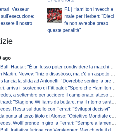
errari, Vasseur
F1 | Hamilton invecchia
sull'esecuzione:
male per Herbert: "Dieci
essere il nostro
fa non avrebbe preso
queste penalità"
izie
9 ago
ull, Hadjar: "È un lusso poter condividere la macchina con Max"
 Martin, Newey: "Inizio disastroso, ma c'è un aspetto positivo"
s lancia la sfida ad Antonelli: "Dovrebbe sentire la pressione"
arriva il sostegno di Fittipaldi: "Spero che Hamilton possa lottare per il Mondiale"
des, a settembre per uccidere il campionato: atteso un salto
hard: "Stagione Williams da buttare, ma il ritorno sarà dolce"
edes, Resta sul duello con Ferrari: "Sviluppi decisivi"
 punta al terzo titolo di Alonso: “Obiettivo Mondiale con lui”
es, Wolff prende in giro la Ferrari: "Sempre a lamentarsi della PU"
, trattativa furiosa con Verstappen: Max chiede il doppio per rimuovere le clausole