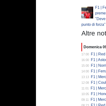
F1 | F
preme 
"Deve 
punto di forza"
Altre not
Domenica 0
F1 | Red B
17:00
F1 | Aston
16:00
F1 | Norri
15:00
F1 | Ferrari, 
14:00
F1 | Merce
13:13
F1 | Coult
12:08
F1 | Merc
11:01
F1 | Honda
10:05
F1 | Merced
09:11
F1 | Red Bull
08:23