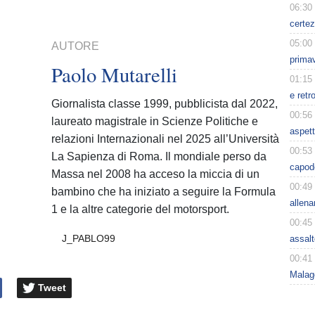
06:30
certez
05:00
AUTORE
primav
Paolo Mutarelli
01:15
e retr
Giornalista classe 1999, pubblicista dal 2022,
00:56
laureato magistrale in Scienze Politiche e
aspet
relazioni Internazionali nel 2025 all’Università
00:53
La Sapienza di Roma. Il mondiale perso da
capode
Massa nel 2008 ha acceso la miccia di un
00:49
bambino che ha iniziato a seguire la Formula
allen
1 e la altre categorie del motorsport.
00:45
J_PABLO99
assal
00:41
Malagò
Tweet