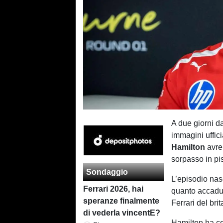
A due giorni da
immagini uffici
Hamilton
avreb
sorpasso in pis
Sondaggio
L’episodio nas
Ferrari 2026, hai
quanto accadut
speranze finalmente
Ferrari del bri
di vederla vincentE?
Hamilton ha co