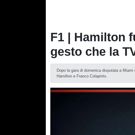
F1 | Hamilton 
gesto che la T
Dopo la gara di domenica disputata a Miami 
Hamilton e Franco Colapinto.