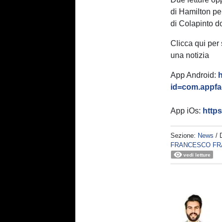
di Hamilton pe
di Colapinto do
Clicca qui per
una notizia
App Android:
h
id=com.appfac
App iOs:
http
Sezione:
News
/ 
FRANCESCO FR
vedi letture