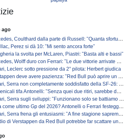
izie
5 ago
s, Coulthard dalla parte di Russell: "Quanta sfortuna può avere un pilota?"
llac, Perez si dà 10: "Mi sento ancora forte"
gheria la svolta per McLaren, Piastri: "Basta alti e bassi"
es, Wolff duro con Ferrari: "Le due vittorie arrivate per colpa nostra
ari, Leclerc sotto pressione da 2° pilota: Herbert giudica
appen deve avere pazienza: "Red Bull può aprire un nuovo corso"
 Serra non completamente soddisfatto della SF-26: "Non è solo la mia macchina"
ali tifa Antonelli: "Senza quei due ritiri, sarebbe davanti di tanto"
ri, Serra sugli sviluppi: "Funzionano solo se battiamo gli altri"
me ultimo Gp del 2026? Antonelli o Ferrari festeggiano il titolo in casa...
, Serra frena gli entusiasmi: "A fine stagione sapremo se SF-26 è forte"
di Verstappen da Red Bull potrebbe far scattare un domino: ne parla Fittipaldi
ago