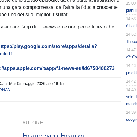
15:00
r una gara compromessa, dall’altra la fiducia crescente
piani 
po uno dei suoi migliori risultati.
14:53
è bast
 scaricare l'app di F1-news.eu e non perderti neanche
14:52
Theop
ttps://play.google.com/store/apps/details?
14:47
ile.f1
c'è Ca
14:43
s://apps.apple.com/it/app/f1-news-eu/id6758488273
presti
14:42
Data:
Mar 05 maggio 2026 alle 19:15
ANZA
14:40
solo d
manda
14:39
scegli
AUTORE
Francesco Franza