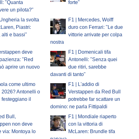
l: "Quanta
forte"
vere un pilota?"
'Ungheria la svolta
F1 | Mercedes, Wolff
Laren, Piastri:
duro con Ferrari: "Le due
 alti e bassi"
vittorie arrivate per colpa
nostra
erstappen deve
F1 | Domenicali tifa
pazienza: "Red
Antonelli: "Senza quei
uò aprire un nuovo
due ritiri, sarebbe
davanti di tanto"
mola come ultimo
F1 | L'addio di
 2026? Antonelli o
Verstappen da Red Bull
i festeggiano il
potrebbe far scattare un
domino: ne parla Fittipaldi
ed Bull,
F1 | Mondiale riaperto
appen non deve
con la vittoria di
 via: Montoya lo
McLaren: Brundle tifa
papaya