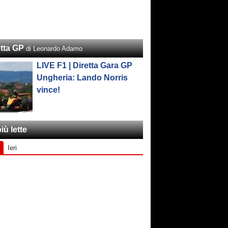
etta GP
di Leonardo Adamo
LIVE F1 | Diretta Gara GP
Ungheria: Lando Norris
vince!
iù lette
Ieri