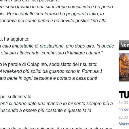
 mi sono trovato in una situazione complicata e ho perso
ni. Poi il contatto con Franco ha peggiorato tutto, la
spondeva più come prima e ho dovuto gestire fino alla
i, ha aggiunto:
Non
 calo importante di prestazione, giro dopo giro. In quelle
stai più attaccando, cerchi solo di limitare i danni.”
no le parole di Colapinto, soddisfatto del risultato:
ei weekend più solidi da quando sono in Formula 1.
to bene in ogni sessione e portato a casa punti
poi sottolineato:
15:03
enti ci hanno dato una mano e io mi sento sempre più a
rinnov
riuscendo a essere più costante e questo fa la
15:03
Mazzar
poste dello stesso episodio: da una parte la frustrazione