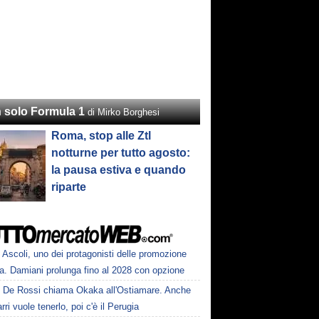
 solo Formula 1
di Mirko Borghesi
Roma, stop alle Ztl
notturne per tutto agosto:
la pausa estiva e quando
riparte
Ascoli, uno dei protagonisti delle promozione
a. Damiani prolunga fino al 2028 con opzione
De Rossi chiama Okaka all'Ostiamare. Anche
ri vuole tenerlo, poi c'è il Perugia