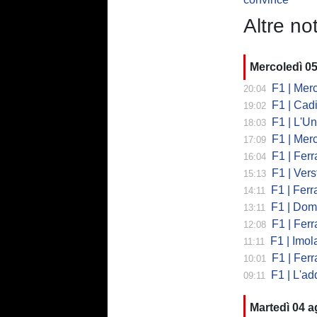
Altre not
Mercoledì 0
F1 | Mercede
20:04
F1 | Cadi
19:02
F1 | L'Un
18:03
F1 | Merced
17:09
F1 | Ferr
16:04
F1 | Verst
15:13
F1 | Ferrari,
14:11
F1 | Domenic
13:11
F1 | Ferra
12:08
F1 | Imola co
11:11
F1 | Ferrari
10:01
F1 | L'addio 
09:11
Martedì 04 