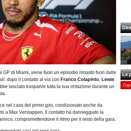
Dir
l GP di Miami, viene fuori un episodio rimasto fuori dalle
Le p
ali: dopo il contatto al via con
Franco Colapinto
,
Lewis
Oggi
be lasciato trasparire tutta la sua irritazione durante un
ta.
ce nel caos del primo giro, condizionato anche da
o a Max Verstappen. Il contatto ha danneggiato la
tannico, compromettendone il ritmo per il resto della gara.
mmentato così nel post-gara: