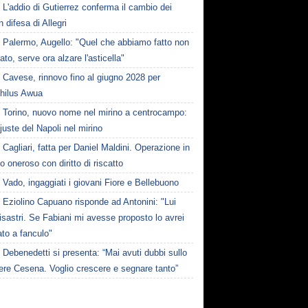
L'addio di Gutierrez conferma il cambio dei
in difesa di Allegri
Palermo, Augello: "Quel che abbiamo fatto non
ato, serve ora alzare l'asticella"
Cavese, rinnovo fino al giugno 2028 per
hilus Awua
Torino, nuovo nome nel mirino a centrocampo:
juste del Napoli nel mirino
Cagliari, fatta per Daniel Maldini. Operazione in
to oneroso con diritto di riscatto
Vado, ingaggiati i giovani Fiore e Bellebuono
Eziolino Capuano risponde ad Antonini: "Lui
isastri. Se Fabiani mi avesse proposto lo avrei
to a fanculo"
Debenedetti si presenta: “Mai avuti dubbi sullo
ere Cesena. Voglio crescere e segnare tanto”