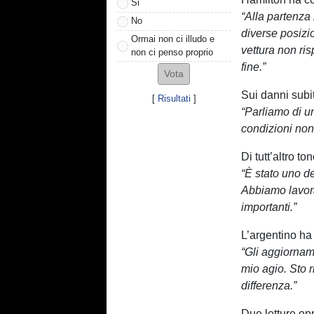
Si
“Alla partenza
No
diverse posizio
Ormai non ci illudo e
vettura non ri
non ci penso proprio
fine.”
Sui danni subit
[
Risultati
]
“Parliamo di un
condizioni non 
Di tutt’altro to
“È stato uno d
Abbiamo lavora
importanti.”
L’argentino ha 
“Gli aggiornam
mio agio. Sto 
differenza.”
Due letture op