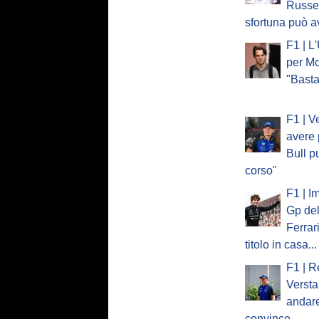
Russel
sfortuna può a
F1 | L
per Mc
"Basta
F1 | V
avere 
Bull p
corso"
F1 | I
Gp del
Ferrar
titolo in casa...
F1 | R
Verst
andare
convince