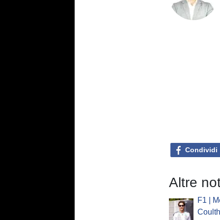
Condividi
Altre no
F1 | M
Coulth