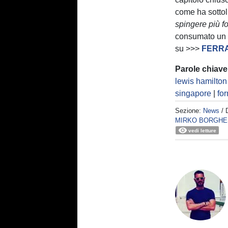
come ha sotto
spingere più fo
consumato un al
su >>>
FERRA
Parole chiave
lewis hamilton
singapore
|
fo
Sezione:
News
/ 
MIRKO BORGHE
vedi letture