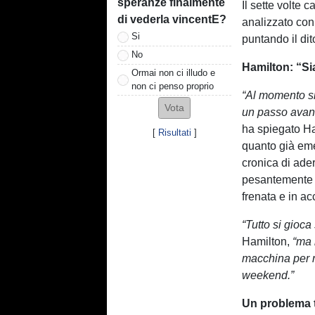
speranze finalmente
Il sette volte
di vederla vincentE?
analizzato con 
Si
puntando il dit
No
Hamilton: “Sia
Ormai non ci illudo e
non ci penso proprio
“Al momento sia
un passo avanti
ha spiegato Ha
[
Risultati
]
quanto già eme
cronica di ader
pesantemente s
frenata e in ac
“Tutto si gioca
Hamilton,
“ma 
macchina per ri
weekend.”
Un problema t