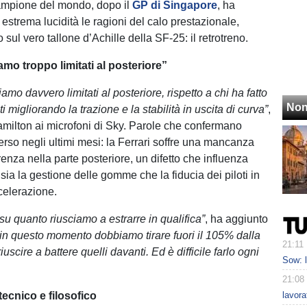
 campione del mondo, dopo il
GP di Singapore
, ha
estrema lucidità le ragioni del calo prestazionale,
o sul vero tallone d’Achille della SF-25: il retrotreno.
mo troppo limitati al posteriore”
mo davvero limitati al posteriore, rispetto a chi ha fatto
Non
 migliorando la trazione e la stabilità in uscita di curva”
,
milton ai microfoni di Sky. Parole che confermano
rso negli ultimi mesi: la Ferrari soffre una mancanza
enza nella parte posteriore, un difetto che influenza
ia la gestione delle gomme che la fiducia dei piloti in
celerazione.
 su quanto riusciamo a estrarre in qualifica”
, ha aggiunto
in questo momento dobbiamo tirare fuori il 105% dalla
21:11
uscire a battere quelli davanti. Ed è difficile farlo ogni
Sow: 
21:08
ecnico e filosofico
lavora