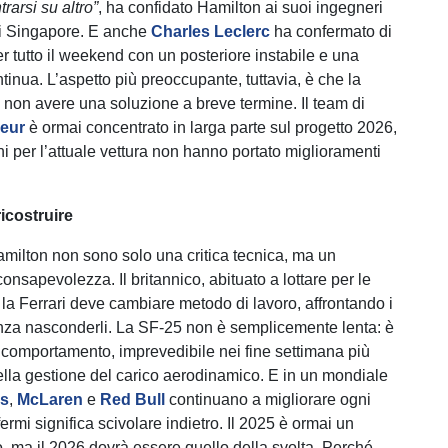
trarsi su altro”
, ha confidato Hamilton ai suoi ingegneri
di Singapore. E anche
Charles Leclerc
ha confermato di
er tutto il weekend con un posteriore instabile e una
tinua. L’aspetto più preoccupante, tuttavia, è che la
 non avere una soluzione a breve termine. Il team di
seur
è ormai concentrato in larga parte sul progetto 2026,
ni per l’attuale vettura non hanno portato miglioramenti
icostruire
amilton non sono solo una critica tecnica, ma un
nsapevolezza. Il britannico, abituato a lottare per le
e la Ferrari deve cambiare metodo di lavoro, affrontando i
senza nasconderli. La SF-25 non è semplicemente lenta: è
 comportamento, imprevedibile nei fine settimana più
 nella gestione del carico aerodinamico. E in un mondiale
s
,
McLaren
e
Red Bull
continuano a migliorare ogni
ermi significa scivolare indietro. Il 2025 è ormai un
o, ma il 2026 dovrà essere quello della svolta. Perché,