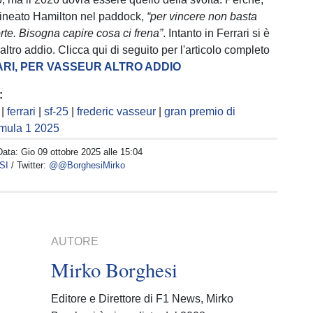
lineato Hamilton nel paddock,
“per vincere non basta
rte. Bisogna capire cosa ci frena”
. Intanto in Ferrari si è
tro addio. Clicca qui di seguito per l'articolo completo
RI, PER VASSEUR ALTRO ADDIO
:
|
ferrari
|
sf-25
|
frederic vasseur
|
gran premio di
rmula 1 2025
Data:
Gio 09 ottobre 2025 alle 15:04
SI
/ Twitter:
@@BorghesiMirko
AUTORE
Mirko Borghesi
Editore e Direttore di F1 News, Mirko