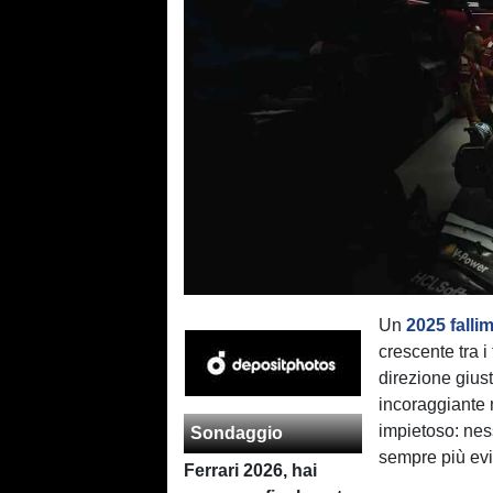
Un
2025 falli
crescente tra i 
direzione giust
incoraggiante n
impietoso: nes
Sondaggio
sempre più evid
Ferrari 2026, hai