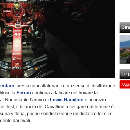
Dir
Le p
Oggi
mentare
, prestazioni altalenanti e un senso di disillusione
tifosi: la
Ferrari
continua a faticare nel trovare la
a. Nonostante l’arrivo di
Lewis Hamilton
e un inizio
ei test, il bilancio del Cavallino a sei gare dal termine è
suna vittoria, poche soddisfazioni e un distacco tecnico
ente dai rivali.