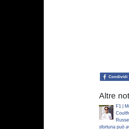
Condividi
Altre no
F1 | M
Coulth
Russel
sfortuna può a