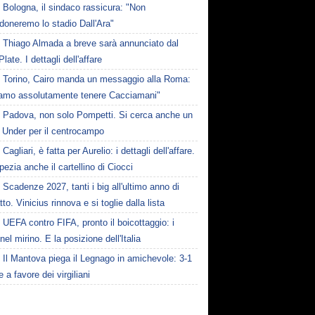
Bologna, il sindaco rassicura: "Non
doneremo lo stadio Dall'Ara"
Thiago Almada a breve sarà annunciato dal
Plate. I dettagli dell'affare
Torino, Cairo manda un messaggio alla Roma:
iamo assolutamente tenere Cacciamani"
Padova, non solo Pompetti. Si cerca anche un
o Under per il centrocampo
Cagliari, è fatta per Aurelio: i dettagli dell'affare.
pezia anche il cartellino di Ciocci
Scadenze 2027, tanti i big all'ultimo anno di
tto. Vinicius rinnova e si toglie dalla lista
UEFA contro FIFA, pronto il boicottaggio: i
 nel mirino. E la posizione dell'Italia
Il Mantova piega il Legnago in amichevole: 3-1
le a favore dei virgiliani