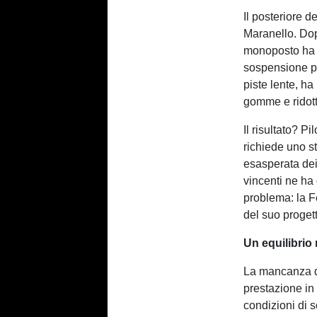
Il posteriore d
Maranello. Dop
monoposto ha 
sospensione po
piste lente, h
gomme e ridotto
Il risultato? P
richiede uno s
esasperata dei 
vincenti ne ha 
problema: la F
del suo proget
Un equilibrio
La mancanza di
prestazione in q
condizioni di s