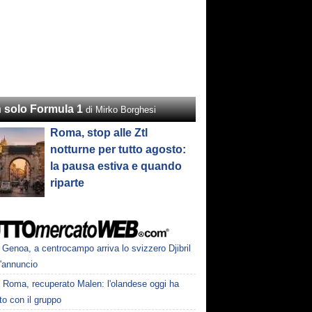
 solo Formula 1
di Mirko Borghesi
Roma, stop alle Ztl
notturne per tutto agosto:
la pausa estiva e quando
riparte
Genoa, a centrocampo arriva lo svizzero Djibril
l'annuncio
Roma, recuperato Malen: l'olandese oggi ha
to con il gruppo