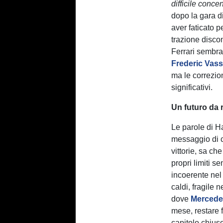
difficile concen
dopo la gara 
aver faticato p
trazione discon
Ferrari sembra
Frederic Vas
ma le correzio
significativi.
Un futuro da r
Le parole di H
messaggio di co
vittorie, sa ch
propri limiti 
incoerente nel
caldi, fragile
dove
Mercede
mese, restare f
capitolo chius