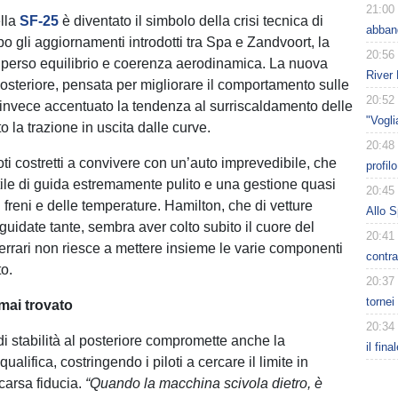
21:00
ella
SF-25
è diventato il simbolo della crisi tecnica di
abban
o gli aggiornamenti introdotti tra Spa e Zandvoort, la
20:56
perso equilibrio e coerenza aerodinamica. La nuova
River 
steriore, pensata per migliorare il comportamento sulle
20:52
a invece accentuato la tendenza al surriscaldamento delle
"Vogl
 la trazione in uscita dalle curve.
20:48
iloti costretti a convivere con un’auto imprevedibile, che
profil
tile di guida estremamente pulito e una gestione quasi
20:45
freni e delle temperature. Hamilton, che di vetture
Allo S
guidate tante, sembra aver colto subito il cuore del
20:41
errari non riesce a mettere insieme le varie componenti
contra
to.
20:37
tornei
 mai trovato
20:34
 stabilità al posteriore compromette anche la
il fina
ualifica, costringendo i piloti a cercare il limite in
carsa fiducia.
“Quando la macchina scivola dietro, è