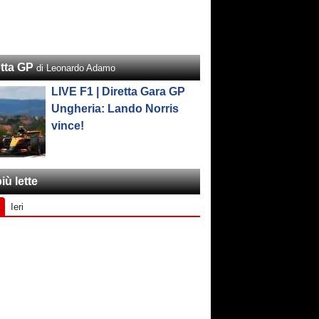
etta GP
di Leonardo Adamo
LIVE F1 | Diretta Gara GP
Ungheria: Lando Norris
vince!
iù lette
Ieri