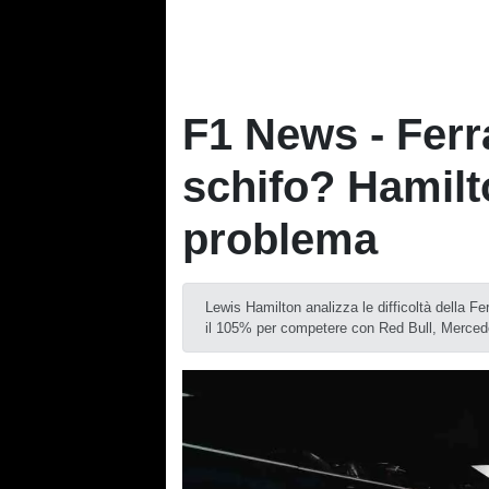
F1 News - Ferra
schifo? Hamilto
problema
Lewis Hamilton analizza le difficoltà della Fer
il 105% per competere con Red Bull, Merce