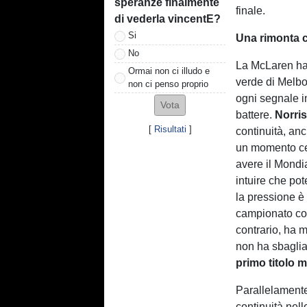
speranze finalmente
finale.
di vederla vincentE?
Si
Una rimonta c
No
La McLaren ha 
Ormai non ci illudo e
verde di Melbo
non ci penso proprio
ogni segnale i
battere.
Norris
[
Risultati
]
continuità, anc
un momento cen
avere il Mondia
intuire che po
la pressione è 
campionato cos
contrario, ha m
non ha sbaglia
primo titolo 
Parallelament
continuità nell