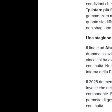
condizioni che
“pilotare più 
gomme, zero ma
quanto sia dif
non sbagliano 
Una stagione 
Il finale ad
Ab
drammatizzazi
vince chi ha a
continuità. Non
interna della 
Il 2025 ridimen
invece che nei 
componente. Se
permette di ges
continuità.