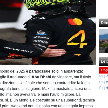
Dir
Le p
Oggi
mbolo del 2025 è paradossale solo in apparenza:
aglia il traguardo di
Abu Dhabi
da vincitore, ma il titolo
a direzione. Un finale che sembra contraddire la logica,
otografa bene la stagione: Max ha mostrato ancora una
vello, ma non aveva tra le mani l’auto migliore. La
e, sì. E un Mondiale costruito su una superiorità tecnica
ai primi weekend non si ribalta con una singola impresa