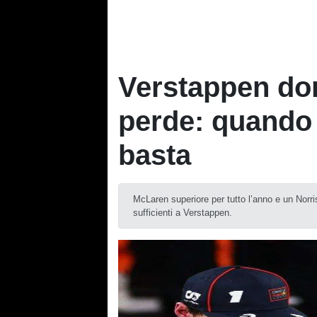
Verstappen do
perde: quando 
basta
McLaren superiore per tutto l’anno e un Norri
sufficienti a Verstappen.