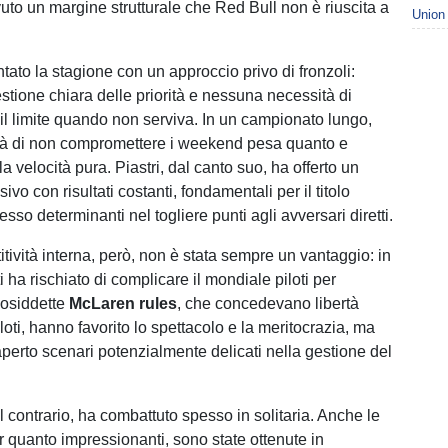
to un margine strutturale che Red Bull non è riuscita a
Union
ntato la stagione con un approccio privo di fronzoli:
estione chiara delle priorità e nessuna necessità di
 il limite quando non serviva. In un campionato lungo,
tà di non compromettere i weekend pesa quanto e
lla velocità pura. Piastri, dal canto suo, ha offerto un
ivo con risultati costanti, fondamentali per il titolo
pesso determinanti nel togliere punti agli avversari diretti.
tività interna, però, non è stata sempre un vantaggio: in
ha rischiato di complicare il mondiale piloti per
cosiddette
McLaren rules
, che concedevano libertà
iloti, hanno favorito lo spettacolo e la meritocrazia, ma
erto scenari potenzialmente delicati nella gestione del
al contrario, ha combattuto spesso in solitaria. Anche le
er quanto impressionanti, sono state ottenute in