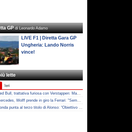
etta GP
di Leonardo Adamo
LIVE F1 | Diretta Gara GP
Ungheria: Lando Norris
vince!
iù lette
Ieri
F1 | Red Bull, trattativa furiosa con Verstappen: Max chiede il doppio per rimuovere le clausole
F1 | Mercedes, Wolff prende in giro la Ferrari: "Sempre a lamentarsi della PU"
F1 | Honda punta al terzo titolo di Alonso: “Obiettivo Mondiale con lui”