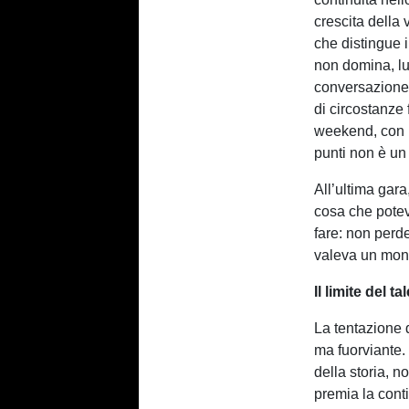
crescita della 
che distingue 
non domina, lu
conversazione.
di circostanze
weekend, con p
punti non è un
All’ultima gara
cosa che potev
fare: non perde
valeva un mondi
Il limite del 
La tentazione d
ma fuorviante. 
della storia, n
premia la cont