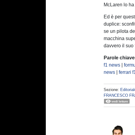
McLaren lo ha 
Ed è per ques
duplice: sconfi
se un pilota de
macchina super
davvero il suo 
Parole chiave
f1 news
|
formu
news
|
ferrari f
Sezione:
Editorial
FRANCESCO FR
vedi letture