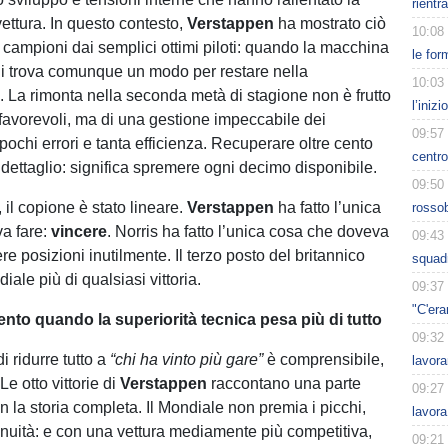
rientr
vettura. In questo contesto,
Verstappen
ha mostrato ciò
10:08
i campioni dai semplici ottimi piloti: quando la macchina
le for
i trova comunque un modo per restare nella
10:03
 La rimonta nella seconda metà di stagione non è frutto
l’iniz
 favorevoli, ma di una gestione impeccabile dei
09:57
ochi errori e tanta efficienza. Recuperare oltre cento
centro
 dettaglio: significa spremere ogni decimo disponibile.
09:50
, il copione è stato lineare.
Verstappen
ha fatto l’unica
rossob
a fare:
vincere
. Norris ha fatto l’unica cosa che doveva
09:43
re posizioni inutilmente. Il terzo posto del britannico
squadr
ale più di qualsiasi vittoria.
09:37
"C'era
talento quando la superiorità tecnica pesa più di tutto
09:32
i ridurre tutto a
“chi ha vinto più gare”
è comprensibile,
lavora
Le otto vittorie di
Verstappen
raccontano una parte
09:27
on la storia completa. Il Mondiale non premia i picchi,
lavora
inuità: e con una vettura mediamente più competitiva,
09:21