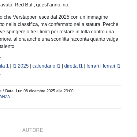
avuto. Red Bull, quest’anno, no.
to che Verstappen esce dal 2025 con un’immagine
tto nella classifica, ma confermato nella statura. Perché
ve spingere oltre i limiti per restare in lotta contro una
iore, allora anche una sconfitta racconta quanto valga
talento.
:
la 1
|
f1 2025
|
calendario f1
|
diretta f1
|
ferrari
|
ferrari f1
1
e
/ Data:
Lun 08 dicembre 2025 alle 23:00
ANZA
AUTORE