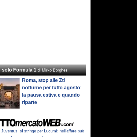
 solo Formula 1
di Mirko Borghesi
Roma, stop alle Ztl
notturne per tutto agosto:
la pausa estiva e quando
riparte
Juventus, si stringe per Lucumì: nell'affare può