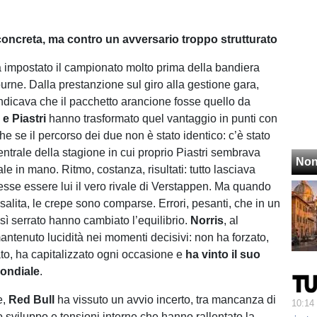
oncreta, ma contro un avversario troppo strutturato
impostato il campionato molto prima della bandiera
urne. Dalla prestanzione sul giro alla gestione gara,
ndicava che il pacchetto arancione fosse quello da
 e Piastri
hanno trasformato quel vantaggio in punti con
he se il percorso dei due non è stato identico: c’è stato
trale della stagione in cui proprio Piastri sembrava
Non
le in mano. Ritmo, costanza, risultati: tutto lasciava
tesse essere lui il vero rivale di Verstappen. Ma quando
salita, le crepe sono comparse. Errori, pesanti, che in un
ì serrato hanno cambiato l’equilibrio.
Norris
, al
antenuto lucidità nei momenti decisivi: non ha forzato,
to, ha capitalizzato ogni occasione e
ha vinto il suo
mondiale
.
e,
Red Bull
ha vissuto un avvio incerto, tra mancanza di
10:14
o sviluppo e tensioni interne che hanno rallentato la