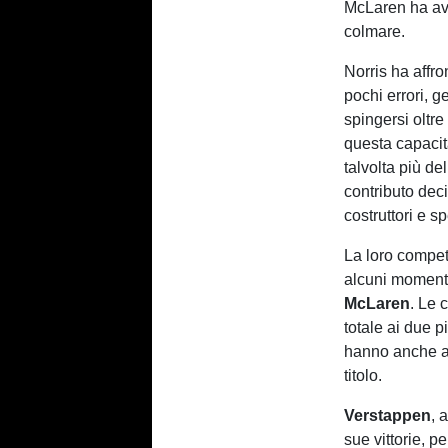
McLaren ha avu
colmare.
Norris ha affro
pochi errori, g
spingersi oltre
questa capaci
talvolta più de
contributo decis
costruttori e s
La loro competi
alcuni momenti 
McLaren
. Le 
totale ai due p
hanno anche ap
titolo.
Verstappen
, 
sue vittorie, p