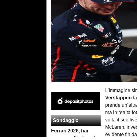
L’immagine si
Verstappen
t
prende un’altr
ma in realtà f
volta il suo li
Sondaggio
McLaren, invec
Ferrari 2026, hai
evidente fin d