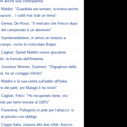
are anche una contropartita
Maldini: "Guardiola era tentato, scriveva anche
mazioni... I soldi mai stati un tema"
Genoa, De Rossi: "Il mercato che finisce dopo
io del campionato è un abominio"
Sambenedettese, in arrivo un innesto a
campo: vicino lo svincolato Buljan
Cagliari, Daniel Maldini nuovo giocatore
lù: la formula dall'Atalanta
Juventus Women, Guerrero: "Orgoglioso della
a, ha un coraggio infinito"
Maldini e la sua verità sull'addio all'Italia:
no dei patti, poi Malagò li ha rivisti"
Cagliari, Felici: "Ho recuperato bene, sto
ndo per farmi trovare al 100%"
Fiorentina, Pellegrino in pole per l’attacco: si
 al prestito con obbligo
Coppa Italia, stasera altri due sfide: Arezzo-