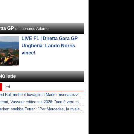
etta GP
di Leonardo Adamo
LIVE F1 | Diretta Gara GP
Ungheria: Lando Norris
vince!
iù lette
Ieri
F1 | Red Bull mette il bavaglio a Marko: riservatezza fino al 2026
F1 | Ferrari, Vasseur critico sul 2026: "non è vero racing, ma non è artificiale"
F1 | Herbert snobba Ferrari: "Per Mercedes, la rivale è McLaren"