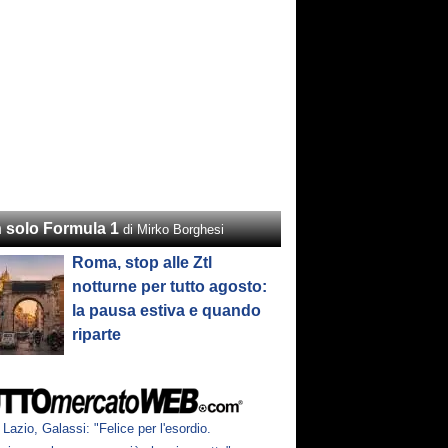
 solo Formula 1
di Mirko Borghesi
Roma, stop alle Ztl
notturne per tutto agosto:
la pausa estiva e quando
riparte
Lazio, Galassi: "Felice per l'esordio.