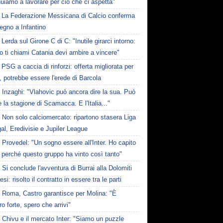
uiamo a lavorare per ciò che ci aspetta"
La Federazione Messicana di Calcio conferma
tegno a Infantino
Lerda sul Girone C di C: "Inutile girarci intorno:
 ti chiami Catania devi ambire a vincere"
PSG a caccia di rinforzi: offerta migliorata per
 potrebbe essere l'erede di Barcola
Inzaghi: "Vlahovic può ancora dire la sua. Può
 la stagione di Scamacca. E l'Italia..."
Non solo calciomercato: ripartono stasera Liga
al, Eredivisie e Jupiler League
Provedel: "Un sogno essere all'Inter. Ho capito
 perché questo gruppo ha vinto così tanto"
Si conclude l'avventura di Burrai alla Dolomiti
esi: risolto il contratto in essere tra le parti
Roma, Castro garantisce per Molina: "È
o forte, spero che arrivi"
Chivu e il mercato Inter: "Siamo un puzzle