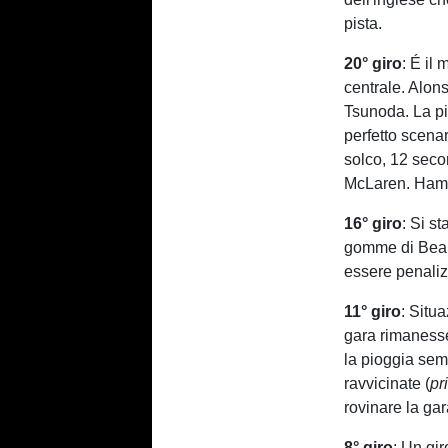
pista.
20° giro
: É il
centrale. Alon
Tsunoda. La pi
perfetto scena
solco, 12 secon
McLaren. Hami
16° giro
: Si s
gomme di Bearm
essere penaliz
11° giro
: Situ
gara rimanesse 
la pioggia semb
ravvicinate (
pr
rovinare la ga
8° giro
: Un gir