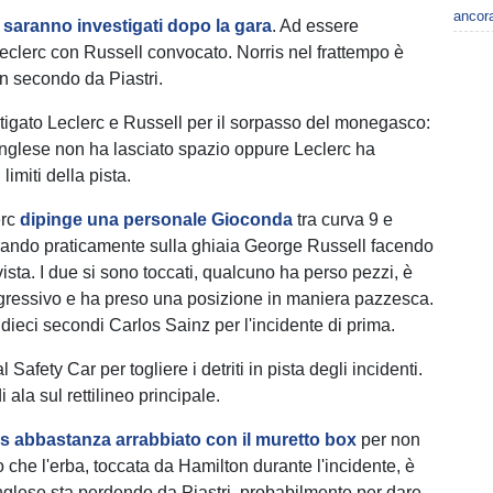
ancora
 saranno investigati dopo la gara
. Ad essere
Leclerc con Russell convocato. Norris nel frattempo è
un secondo da Piastri.
stigato Leclerc e Russell per il sorpasso del monegasco:
'inglese non ha lasciato spazio oppure Leclerc ha
 limiti della pista.
erc
dipinge una personale Gioconda
tra curva 9 e
rando praticamente sulla ghiaia George Russell facendo
ista. I due si sono toccati, qualcuno ha perso pezzi, è
gressivo e ha preso una posizione in maniera pazzesca.
 dieci secondi Carlos Sainz per l'incidente di prima.
al Safety Car per togliere i detriti in pista degli incidenti.
 ala sul rettilineo principale.
is abbastanza arrabbiato con il muretto box
per non
o che l'erba, toccata da Hamilton durante l'incidente, è
inglese sta perdendo da Piastri, probabilmente per dare