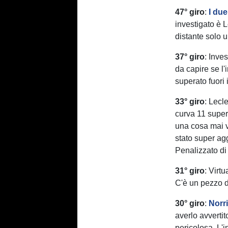
47° giro
:
I due
investigato è 
distante solo 
37° giro
: Inve
da capire se l
superato fuori i
33° giro
: Lecl
curva 11 supe
una cosa mai v
stato super ag
Penalizzato di
31° giro
: Virtu
C'è un pezzo di
30° giro
:
Norr
averlo avvertit
pericolosa. L'