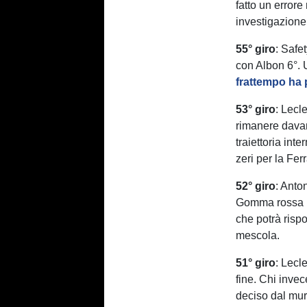
fatto un error
investigazione 
55° giro
: Safe
con Albon 6°. 
frattempo ha 
53° giro
: Lecl
rimanere davan
traiettoria int
zeri per la Ferr
52° giro
: Anto
Gomma rossa mo
che potrà ris
mescola.
51° giro
: Lecle
fine. Chi inve
deciso dal mu