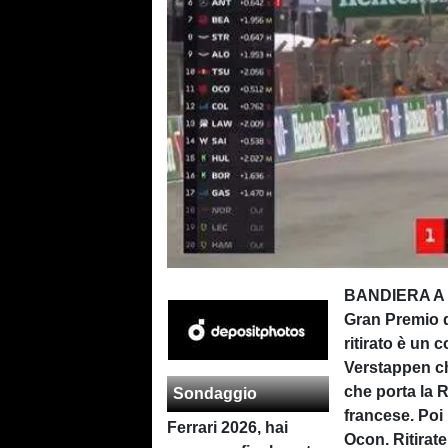
BANDIERA A S
Gran Premio d
ritirato è un
Verstappen ch
che porta la R
Sondaggio
francese. Poi
Ferrari 2026, hai
Ocon. Ritirate