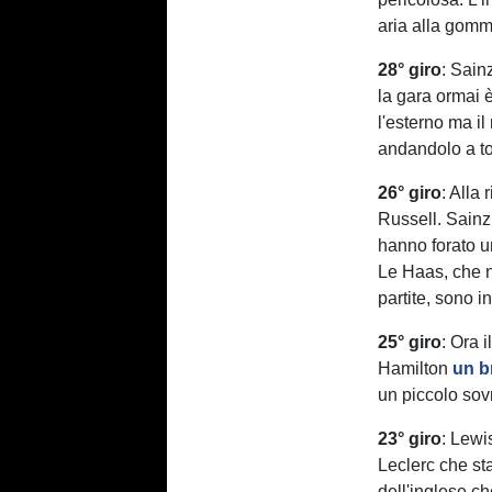
aria alla gomma
28° giro
: Sain
la gara ormai 
l'esterno ma i
andandolo a to
26° giro
: Alla
Russell. Sainz
hanno forato 
Le Haas, che 
partite, sono i
25° giro
: Ora 
Hamilton
un b
un piccolo sovr
23° giro
: Lewi
Leclerc che st
dell'inglese ch