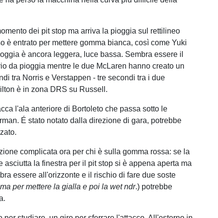
 momento dei pit stop ma arriva la pioggia sul rettilineo
so è entrato per mettere gomma bianca, così come Yuki
oggia è ancora leggera, luce bassa. Sembra essere il
rio da pioggia mentre le due McLaren hanno creato un
di tra Norris e Verstappen - tre secondi tra i due
lton è in zona DRS su Russell.
tacca l'ala anteriore di Bortoleto che passa sotto le
an. É stato notato dalla direzione di gara, potrebbe
zato.
azione complicata ora per chi è sulla gomma rossa: se la
asciutta la finestra per il pit stop si è appena aperta ma
ra essere all'orizzonte e il rischio di fare due soste
ima per mettere la gialla e poi la wet ndr
.) potrebbe
ra.
o per studiare, un giro per sferrare l'attacco. All'esterno in