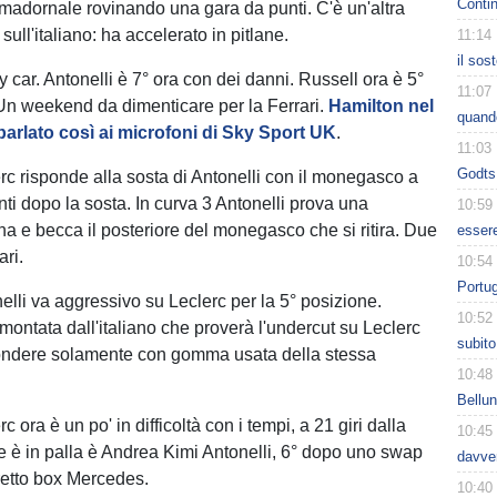
Contin
e madornale rovinando una gara da punti. C'è un'altra
sull'italiano: ha accelerato in pitlane.
11:14
il sos
ty car. Antonelli è 7° ora con dei danni. Russell ora è 5°
11:07
Un weekend da dimenticare per la Ferrari.
Hamilton nel
quando
parlato così ai microfoni di Sky Sport UK
.
11:03
Godts,
erc risponde alla sosta di Antonelli con il monegasco a
ti dopo la sosta. In curva 3 Antonelli prova una
10:59
erna e becca il posteriore del monegasco che si ritira. Due
essere
ari.
10:54
Portug
nelli va aggressivo su Leclerc per la 5° posizione.
10:52
ntata dall'italiano che proverà l'undercut su Leclerc
subito
pondere solamente con gomma usata della stessa
10:48
Bellun
rc ora è un po' in difficoltà con i tempi, a 21 giri dalla
10:45
ce è in palla è Andrea Kimi Antonelli, 6° dopo uno swap
davver
retto box Mercedes.
10:40