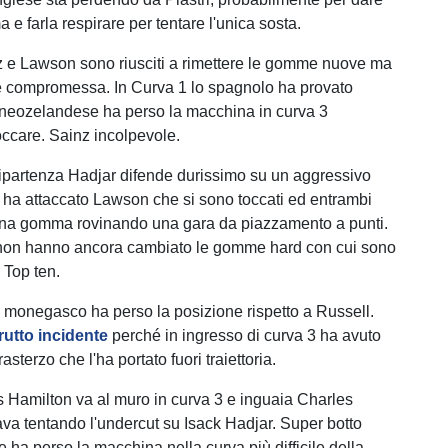
 e farla respirare per tentare l'unica sosta.
z e Lawson sono riusciti a rimettere le gomme nuove ma
è compromessa. In Curva 1 lo spagnolo ha provato
l neozelandese ha perso la macchina in curva 3
ccare. Sainz incolpevole.
 ripartenza Hadjar difende durissimo su un aggressivo
 ha attaccato Lawson che si sono toccati ed entrambi
una gomma rovinando una gara da piazzamento a punti.
non hanno ancora cambiato le gomme hard con cui sono
n Top ten.
il monegasco ha perso la posizione rispetto a Russell.
rutto incidente
perché in ingresso di curva 3 ha avuto
asterzo che l'ha portato fuori traiettoria.
s Hamilton va al muro in curva 3 e inguaia Charles
ava tentando l'undercut su Isack Hadjar. Super botto
e ha perso la macchina nella curva più difficile della