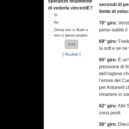
speranze finalmente
secondi di pen
di vederla vincentE?
limite di veloc
Si
No
70° giro:
Verst
perso subito i
Ormai non ci illudo e
non ci penso proprio
69° giro:
Fredd
la soft e se ne
[
Risultati
]
65° giro
: É un
pressione di N
dell'inglese ch
l'errore del C
per Antonelli c
rimanere in zo
62° giro
: Altri
zona punti.
56° giro
: Diec