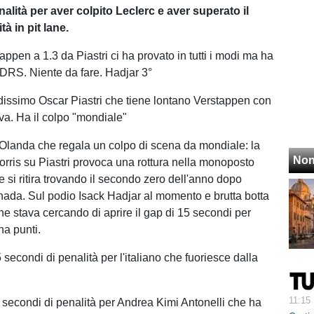
alità per aver colpito Leclerc e aver superato il
ità in pit lane.
appen a 1.3 da Piastri ci ha provato in tutti i modi ma ha
l DRS. Niente da fare. Hadjar 3°
issimo Oscar Piastri che tiene lontano Verstappen con
 va. Ha il colpo "mondiale"
'Olanda che regala un colpo di scena da mondiale: la
Non
orris su Piastri provoca una rottura nella monoposto
e si ritira trovando il secondo zero dell'anno dopo
anada. Sul podio Isack Hadjar al momento e brutta botta
he stava cercando di aprire il gap di 15 secondi per
na punti.
 5 secondi di penalità per l'italiano che fuoriesce dalla
11:15
i secondi di penalità per Andrea Kimi Antonelli che ha