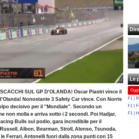
Dir
Le p
Oggi
CACCHI SUL GP D'OLANDA! Oscar Piastri vince il
'Olanda! Nonostante 3 Safety Car vince. Con Norris
 colpo decisivo per il "Mondiale". Secondo un
e non molla e arriva sotto i 2 secondi. Poi Hadjar,
acing Bulls sul podio, gara incredibile per il
 Russell, Albon, Bearman, Stroll, Alonso, Tsunoda,
 le Ferrari, Antonelli fuori dalla zona punti con 15