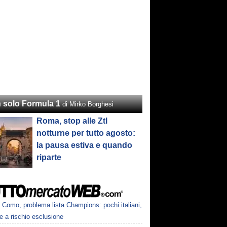
 solo Formula 1
di Mirko Borghesi
Roma, stop alle Ztl
notturne per tutto agosto:
la pausa estiva e quando
riparte
Como, problema lista Champions: pochi italiani,
e a rischio esclusione