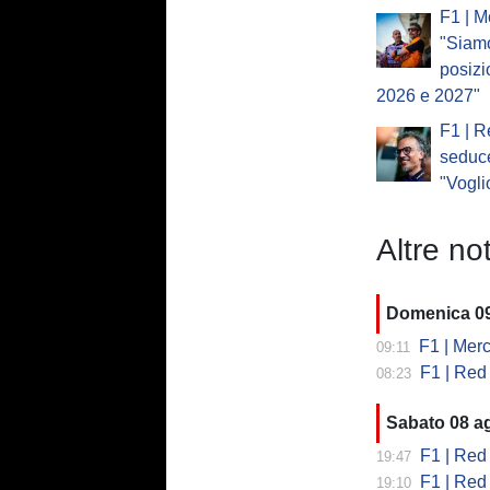
F1 | M
"Siam
posizi
2026 e 2027"
F1 | R
seduc
"Vogli
Altre not
Domenica 0
F1 | Merced
09:11
F1 | Red Bull
08:23
Sabato 08 a
F1 | Red B
19:47
F1 | Red 
19:10