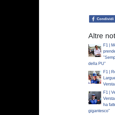
Condividi
Altre no
F1 | M
prende 
"Sempr
della PU"
F1 | Re
Largue
Verst
F1 | V
Versta
ha fat
gigantesco"