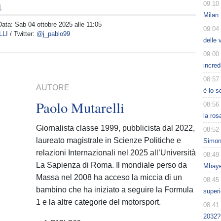
09:10
1
Milan:
Data:
Sab 04 ottobre 2025 alle 11:05
09:04
LLI
/ Twitter:
@j_pablo99
delle 
09:00
incred
08:57
AUTORE
è lo 
Paolo Mutarelli
08:56
la ros
Giornalista classe 1999, pubblicista dal 2022,
08:52
laureato magistrale in Scienze Politiche e
Simon
relazioni Internazionali nel 2025 all’Università
08:49
La Sapienza di Roma. Il mondiale perso da
Mbaye
Massa nel 2008 ha acceso la miccia di un
08:45
bambino che ha iniziato a seguire la Formula
superi
1 e la altre categorie del motorsport.
08:41
2032?