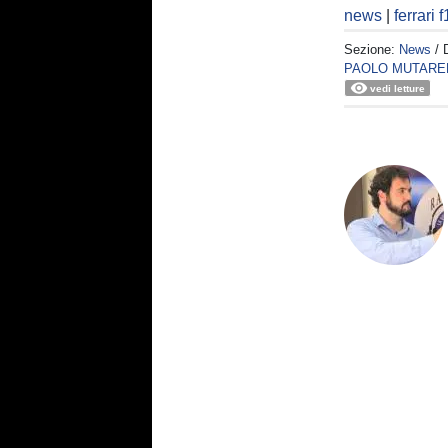
news
|
ferrari f
Sezione:
News
/ 
PAOLO MUTARE
vedi letture