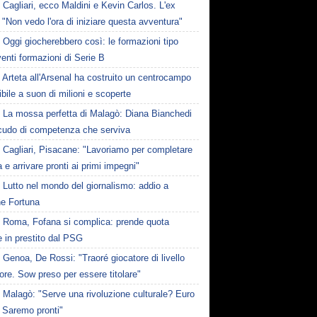
Cagliari, ecco Maldini e Kevin Carlos. L'ex
 "Non vedo l'ora di iniziare questa avventura"
Oggi giocherebbero così: le formazioni tipo
venti formazioni di Serie B
Arteta all'Arsenal ha costruito un centrocampo
ibile a suon di milioni e scoperte
La mossa perfetta di Malagò: Diana Bianchedi
scudo di competenza che serviva
Cagliari, Pisacane: "Lavoriamo per completare
a e arrivare pronti ai primi impegni"
Lutto nel mondo del giornalismo: addio a
e Fortuna
Roma, Fofana si complica: prende quota
 in prestito dal PSG
Genoa, De Rossi: "Traoré giocatore di livello
ore. Sow preso per essere titolare"
Malagò: "Serve una rivoluzione culturale? Euro
 Saremo pronti"