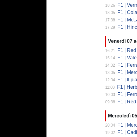
F1 | Vermeul
18:26
F1 | Cola
18:05
F1 | McLare
17:38
F1 | Hinchcl
17:29
Venerdì 07 
F1 | Red 
16:21
F1 | Valent
15:14
F1 | Ferrari
14:02
F1 | Mercedes
13:05
F1 | Il piano
12:04
F1 | Herb
11:03
F1 | Ferrar
10:03
F1 | Red 
09:38
Mercoledì 0
F1 | Mercede
20:04
F1 | Cadi
19:02