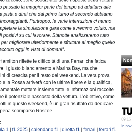
o passato la maggior parte del tempo ad adattarci alle
la pista e direi che dal primo turno al secondo abbiamo
 incoraggianti. Purtroppo, le varie interruzioni ci hanno
ompletare la simulazione gara come avremmo voluto, ma
i positivi su cui lavorare. Stanotte analizzeremo tutto
per migliorare ulteriormente e sfruttare al meglio quello
ccolto oggi in vista di domani”
.
Non
amilton riflette le difficoltà di una Ferrari che fatica
re il giusto bilanciamento a Marina Bay, ma che
ni di crescita per il resto del weekend. La vera prova
co e la Rossa arriverà con le ultime libere e la qualifica,
amentale mettere insieme tutte le informazioni raccolte
e il potenziale nascosto della vettura. L'obiettivo, come
olti in questo weekend, è un gran risultato da dedicare
ppena scomparso Roscoe.
09:16
:
in nov
la 1
|
f1 2025
|
calendario f1
|
diretta f1
|
ferrari
|
ferrari f1