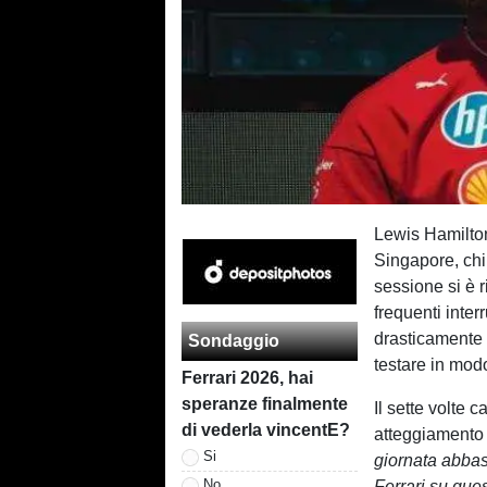
Lewis Hamilton
Singapore, chi
sessione si è 
frequenti inter
drasticamente 
Sondaggio
testare in mod
Ferrari 2026, hai
speranze finalmente
Il sette volt
di vederla vincentE?
atteggiamento 
Si
giornata abbas
No
Ferrari su ques