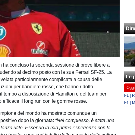
Dir
 ha concluso la seconda sessione di prove libere a
udendo al decimo posto con la sua Ferrari SF-25. La
Le p
rivelata particolarmente complicata a causa delle
ruzioni per bandiere rosse, che hanno ridotto
Oggi
il tempo a disposizione di Hamilton e del team per
o efficace il long run con le gomme rosse.
e campione del mondo ha mostrato comunque un
positivo dopo la giornata:
“Nel complesso, è stata una
tanza utile. Essendo la mia prima esperienza con la
to circuito, sono soddisfatto delle risposte della vettura