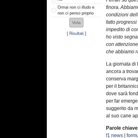
finora. Abbiam
Ormai non ci illudo e
non ci penso proprio
condizioni del
fatto progressi
impedito di c
[
Risultati
]
ho visto segnal
con attenzione 
che abbiamo ra
La giornata di H
ancora a trova
conserva margi
per il britanni
dove sarà fond
per far emerger
suggerito da m
al suo cane a
Parole chiave
f1 news
|
formu