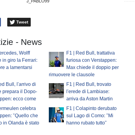
J_PABLO99
Tweet
tizie - News
ercedes, Wolff
F1 | Red Bull, trattativa
in giro la Ferrari:
furiosa con Verstappen:
e a lamentarsi
Max chiede il doppio per
rimuovere le clausole
d Bull, l'arrivo di
F1 | Red Bull, trovato
 prepara il Dopo-
l'erede di Lambiase:
appen: ecco come
arriva da Aston Martin
ermeulen celebra
F1 | Colapinto derubato
ppen: "Quello che
sul Lago di Como: "Mi
to in Olanda è stato
hanno rubato tutto"