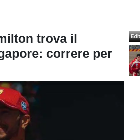
milton trova il
Edit
gapore: correre per