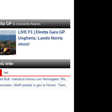
etta GP
di Leonardo Adamo
LIVE F1 | Diretta Gara GP
Ungheria: Lando Norris
vince!
iù lette
Ieri
F1 | Red Bull, trattativa furiosa con Verstappen: Max chiede il doppio per rimuovere le clausole
F1 | Mercedes, Wolff prende in giro la Ferrari: "Sempre a lamentarsi della PU"