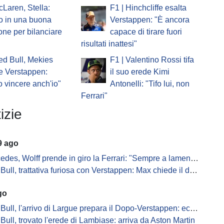
cLaren, Stella:
F1 | Hinchcliffe esalta
o in una buona
Verstappen: "È ancora
one per bilanciare
capace di tirare fuori
risultati inattesi"
ed Bull, Mekies
F1 | Valentino Rossi tifa
e Verstappen:
il suo erede Kimi
o vincere anch'io"
Antonelli: "Tifo lui, non
Ferrari"
izie
9 ago
es, Wolff prende in giro la Ferrari: "Sempre a lamentarsi della PU"
, trattativa furiosa con Verstappen: Max chiede il doppio per rimuovere le clausole
go
ull, l'arrivo di Largue prepara il Dopo-Verstappen: ecco come
Bull, trovato l'erede di Lambiase: arriva da Aston Martin