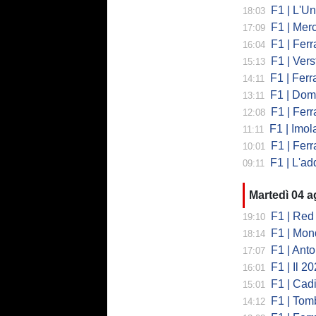
F1 | L'Un
18:03
F1 | Merced
17:09
F1 | Ferr
16:04
F1 | Verst
15:13
F1 | Ferrari,
14:11
F1 | Domenic
13:11
F1 | Ferra
12:08
F1 | Imola co
11:11
F1 | Ferrari
10:01
F1 | L'addio 
09:11
Martedì 04 
F1 | Red 
19:10
F1 | Mondi
18:14
F1 | Antonell
17:07
F1 | Il 2026 h
16:01
F1 | Cadill
15:01
F1 | Tombazi
14:12