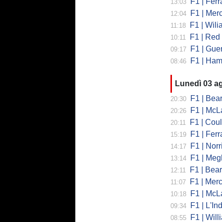
F1 | Ferrar
13:03
F1 | Mercede
12:04
F1 | Wiliams
11:18
F1 | Red Bul
10:11
F1 | Guerra
09:17
F1 | Hamilto
08:46
Lunedì 03 a
F1 | Bearman
20:30
F1 | McLaren
20:26
F1 | Coulth
20:11
F1 | Ferr
15:19
F1 | Norri
14:17
F1 | Megl
13:14
F1 | Bearman 
12:11
F1 | Merced
11:07
F1 | McLa
10:18
F1 | L'Ind
09:34
F1 | Will
08:55