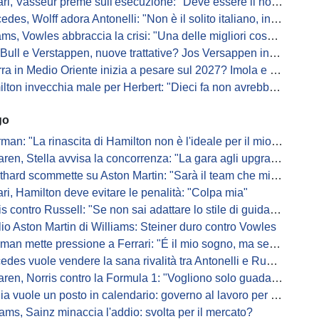
i, Vasseur preme sull'esecuzione: "Deve essere il nostro punto di forza"
s, Wolff adora Antonelli: "Non è il solito italiano, in bolla quando guida"
, Vowles abbraccia la crisi: "Una delle migliori cose che potevano capitare"
l e Verstappen, nuove trattative? Jos Versappen insorge contro i giornalisti
 in Medio Oriente inizia a pesare sul 2027? Imola e Barcellona osservano
n invecchia male per Herbert: "Dieci fa non avrebbe preso queste penalità"
go
: "La rinascita di Hamilton non è l'ideale per il mio futuro in Ferrari"
, Stella avvisa la concorrenza: "La gara agli upgrade è appena iniziata"
ard scommette su Aston Martin: "Sarà il team che migliorerà di più"
ari, Hamilton deve evitare le penalità: "Colpa mia"
s contro Russell: "Se non sai adattare lo stile di guida, perdi"
io Aston Martin di Williams: Steiner duro contro Vowles
mette pressione a Ferrari: "É il mio sogno, ma se il sedile non sarà libero..."
es vuole vendere la sana rivalità tra Antonelli e Russell: parla Lord
ren, Norris contro la Formula 1: "Vogliono solo guadagnare"
ia vuole un posto in calendario: governo al lavoro per il 2028
iams, Sainz minaccia l'addio: svolta per il mercato?