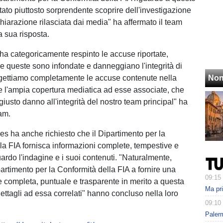
tato piuttosto sorprendente scoprire dell'investigazione
hiarazione rilasciata dai media" ha affermato il team
 sua risposta.
m ha categoricamente respinto le accuse riportate,
 queste sono infondate e danneggiano l'integrità di
igettiamo completamente le accuse contenute nella
Non
e l'ampia copertura mediatica ad esse associate, che
iusto danno all'integrità del nostro team principal" ha
eam.
es ha anche richiesto che il Dipartimento per la
la FIA fornisca informazioni complete, tempestive e
uardo l'indagine e i suoi contenuti. "Naturalmente,
partimento per la Conformità della FIA a fornire una
09:15
completa, puntuale e trasparente in merito a questa
Ma pr
ettagli ad essa correlati" hanno concluso nella loro
09:10
Paler