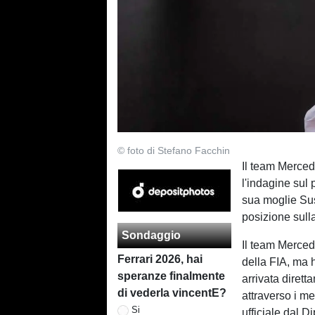
© foto di Stefano Facchin
Il team Merced
l'indagine sul 
sua moglie Sus
posizione sull
Sondaggio
Il team Merced
Ferrari 2026, hai
della FIA, ma 
speranze finalmente
arrivata diret
di vederla vincentE?
attraverso i m
Si
ufficiale dal D