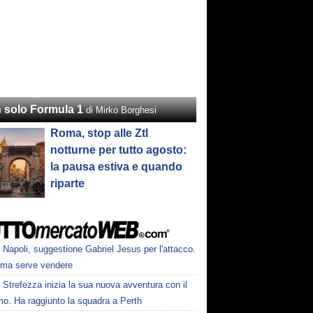
 solo Formula 1
di Mirko Borghesi
Roma, stop alle Ztl
notturne per tutto agosto:
la pausa estiva e quando
riparte
Napoli, suggestione Gabriel Jesus per l'attacco.
ima serve vendere
Strefezza inizia la sua nuova avventura con il
mo. Ha raggiunto la squadra a Perth