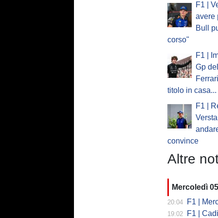
F1 | V
avere 
Bull p
corso"
F1 | I
Gp del
Ferrar
titolo in casa...
F1 | R
Verst
andare
convince
Altre not
Mercoledì 0
F1 | Mercede
20:04
F1 | Cadi
19:02