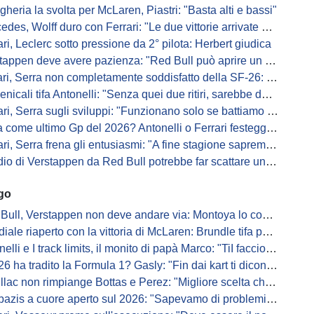
gheria la svolta per McLaren, Piastri: "Basta alti e bassi"
es, Wolff duro con Ferrari: "Le due vittorie arrivate per colpa nostra
ari, Leclerc sotto pressione da 2° pilota: Herbert giudica
appen deve avere pazienza: "Red Bull può aprire un nuovo corso"
 Serra non completamente soddisfatto della SF-26: "Non è solo la mia macchina"
ali tifa Antonelli: "Senza quei due ritiri, sarebbe davanti di tanto"
ri, Serra sugli sviluppi: "Funzionano solo se battiamo gli altri"
me ultimo Gp del 2026? Antonelli o Ferrari festeggiano il titolo in casa...
, Serra frena gli entusiasmi: "A fine stagione sapremo se SF-26 è forte"
di Verstappen da Red Bull potrebbe far scattare un domino: ne parla Fittipaldi
ago
Bull, Verstappen non deve andare via: Montoya lo convince
ale riaperto con la vittoria di McLaren: Brundle tifa papaya
i e I track limits, il monito di papà Marco: "TiI faccio fare la fine della gallina"
a tradito la Formula 1? Gasly: "Fin dai kart ti dicono di non alzare il piede dal gas"
ac non rimpiange Bottas e Perez: "Migliore scelta che potessimo fare"
s a cuore aperto sul 2026: "Sapevamo di problemi, ma serviva un accordo"