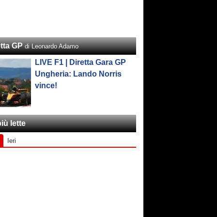
etta GP
di Leonardo Adamo
LIVE F1 | Diretta Gara GP
Ungheria: Lando Norris
vince!
iù lette
Ieri