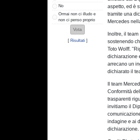
No
aspetto, ed è s
tramite una dic
Ormai non ci illudo e
non ci penso proprio
Mercedes nella
Inoltre, il tea
[
Risultati
]
sostenendo che
Toto Wolff. "R
dichiarazione 
arrecano un ing
dichiarato il t
Il team Merced
Conformità del
trasparenti rig
invitiamo il Di
comunicazione 
indagine e ai d
dichiarazione.