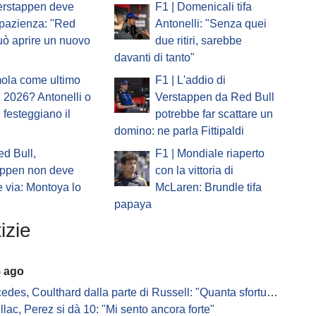
erstappen deve
F1 | Domenicali tifa
pazienza: "Red
Antonelli: "Senza quei
uò aprire un nuovo
due ritiri, sarebbe
davanti di tanto"
mola come ultimo
F1 | L'addio di
 2026? Antonelli o
Verstappen da Red Bull
i festeggiano il
potrebbe far scattare un
domino: ne parla Fittipaldi
ed Bull,
F1 | Mondiale riaperto
appen non deve
con la vittoria di
 via: Montoya lo
McLaren: Brundle tifa
papaya
izie
5 ago
s, Coulthard dalla parte di Russell: "Quanta sfortuna può avere un pilota?"
llac, Perez si dà 10: "Mi sento ancora forte"