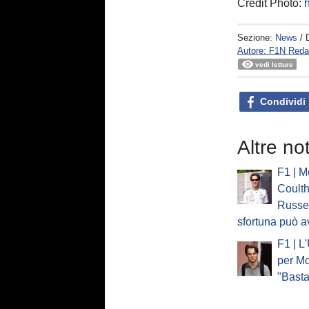
Credit Photo:
h
Sezione:
News
/ 
Autore: F1N Reda
vedi letture
Condividi
Altre no
F1 | M
Coulth
Russel
sfortuna può a
F1 | L
per Mc
"Basta