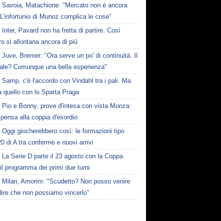
Savoia, Matachione: "Mercato non è ancora
. L'infortunio di Munoz complica le cose"
Inter, Pavard non ha fretta di partire. Così
 si allontana ancora di più
Juve, Bremer: "Ora serve un po' di continuità. Il
ale? Comunque una bella esperienza"
Samp, c'è l'accordo con Vindahl tra i pali. Ma
 quello con lo Sparta Praga
Pio e Bonny, prove d'intesa con vista Monza:
pensa alla coppia d'esordio
Oggi giocherebbero così: le formazioni tipo
20 di A tra conferme e nuovi arrivi
La Serie D parte il 23 agosto con la Coppa
: il programma dei primi due turni
Milan, Amorim: "Scudetto? Non posso venire
dire che non possiamo vincerlo"