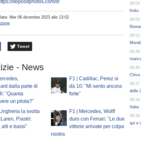
ttps://depositphotos.com/it/
09:04
finito
Data:
Mer 06 dicembre 2023 alle 13:02
09:00
zione
Romero
08:52
Mondi
Tweet
08:48
manca
tizie - News
08:45
Chivu 
ercedes,
F1 | Cadillac, Perez si
08:37
ard dalla parte di
dà 10: "Mi sento ancora
delle 
l: "Quanta
forte"
08:34
vere un pilota?"
Italia
'Ungheria la svolta
F1 | Mercedes, Wolff
08:30
Laren, Piastri:
duro con Ferrari: "Le due
qui e 
 alti e bassi"
vittorie arrivate per colpa
nostra