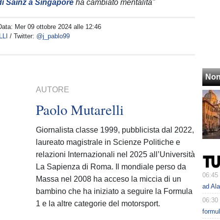
 di Sainz a Singapore
ha cambiato mentalità"
Data:
Mer 09 ottobre 2024 alle 12:46
LLI
/ Twitter:
@j_pablo99
Non
AUTORE
Paolo Mutarelli
Giornalista classe 1999, pubblicista dal 2022,
laureato magistrale in Scienze Politiche e
relazioni Internazionali nel 2025 all’Università
La Sapienza di Roma. Il mondiale perso da
06:45
Massa nel 2008 ha acceso la miccia di un
ad Ala
bambino che ha iniziato a seguire la Formula
06:30
1 e la altre categorie del motorsport.
formu