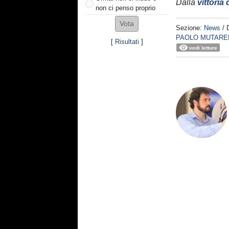
Dalla
vittoria
non ci penso proprio
Sezione:
News
/ 
PAOLO MUTARE
[
Risultati
]
vedi letture