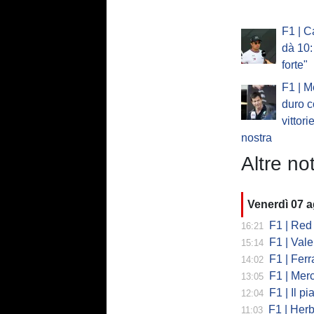
F1 | C
dà 10:
forte"
F1 | M
duro c
vittori
nostra
Altre not
Venerdì 07 
F1 | Red 
16:21
F1 | Valent
15:14
F1 | Ferrari
14:02
F1 | Mercedes
13:05
F1 | Il piano
12:04
F1 | Herb
11:03