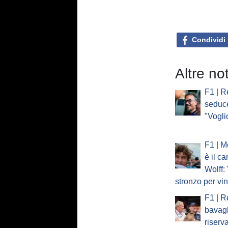
Condividi
Altre no
F1 | R
seduc
"Vogli
F1 | M
è il c
Wolff:
stronzo per vi
F1 | R
bavagl
riserv