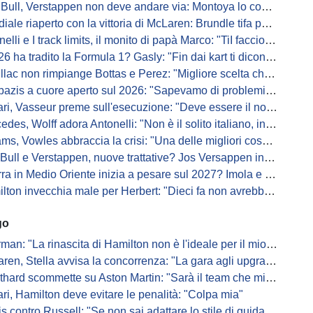
Bull, Verstappen non deve andare via: Montoya lo convince
ale riaperto con la vittoria di McLaren: Brundle tifa papaya
i e I track limits, il monito di papà Marco: "TiI faccio fare la fine della gallina"
a tradito la Formula 1? Gasly: "Fin dai kart ti dicono di non alzare il piede dal gas"
ac non rimpiange Bottas e Perez: "Migliore scelta che potessimo fare"
s a cuore aperto sul 2026: "Sapevamo di problemi, ma serviva un accordo"
i, Vasseur preme sull'esecuzione: "Deve essere il nostro punto di forza"
s, Wolff adora Antonelli: "Non è il solito italiano, in bolla quando guida"
, Vowles abbraccia la crisi: "Una delle migliori cose che potevano capitare"
l e Verstappen, nuove trattative? Jos Versappen insorge contro i giornalisti
 in Medio Oriente inizia a pesare sul 2027? Imola e Barcellona osservano
n invecchia male per Herbert: "Dieci fa non avrebbe preso queste penalità"
go
: "La rinascita di Hamilton non è l'ideale per il mio futuro in Ferrari"
, Stella avvisa la concorrenza: "La gara agli upgrade è appena iniziata"
ard scommette su Aston Martin: "Sarà il team che migliorerà di più"
ari, Hamilton deve evitare le penalità: "Colpa mia"
s contro Russell: "Se non sai adattare lo stile di guida, perdi"