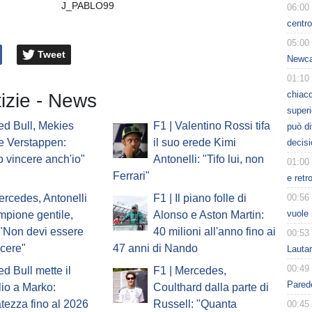
J_PABLO99
06:00
centro
05:00
Tweet
Newcas
01:10
chiacc
tizie - News
superi
ed Bull, Mekies
F1 | Valentino Rossi tifa
può d
e Verstappen:
il suo erede Kimi
decisi
o vincere anch'io"
Antonelli: "Tifo lui, non
01:00
Ferrari"
e retr
00:56
ercedes, Antonelli
F1 | Il piano folle di
vuole 
ampione gentile,
Alonso e Aston Martin:
 "Non devi essere
40 milioni all'anno fino ai
00:53
ncere"
47 anni di Nando
Lauta
00:49
ed Bull mette il
F1 | Mercedes,
Parede
io a Marko:
Coulthard dalla parte di
atezza fino al 2026
Russell: "Quanta
00:45