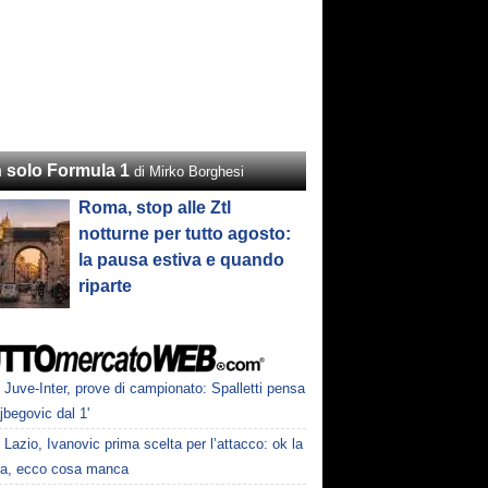
 solo Formula 1
di Mirko Borghesi
Roma, stop alle Ztl
notturne per tutto agosto:
la pausa estiva e quando
riparte
Juve-Inter, prove di campionato: Spalletti pensa
jbegovic dal 1'
Lazio, Ivanovic prima scelta per l’attacco: ok la
la, ecco cosa manca