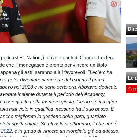
Dir
l podcast F1 Nation, il driver coach di Charlec Leclerc
de che il monegasco è pronto per vincere un titolo
appena gli astri saranno a lui favorevoli:
"Leclerc ha
Le p
tà per poter diventare campione del mondo il prima
sapevo nel 2018 e ne sono certo ora. Abbiamo dedicato
Oggi
lavorare insieme durante il periodo dell'Academy,
e cose giuste nella maniera giusta. Credo sia il miglior
bbia mai visto in qualifica, nessuno ha il suo passo. E
anche migliorato la gestione della gara, guardate
ato spettacolare. Se gli astri si allineano, il che non è
l 2022
, è in grado di vincere un mondiale già da adesso.