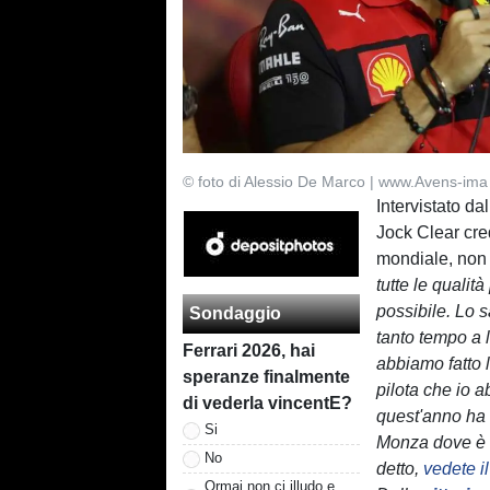
© foto di Alessio De Marco | www.Avens-ima
Intervistato da
Jock Clear cre
mondiale, non 
tutte le quali
possibile. Lo 
Sondaggio
tanto tempo a 
Ferrari 2026, hai
abbiamo fatto l
speranze finalmente
pilota che io a
di vederla vincentE?
quest'anno ha 
Si
Monza dove è st
No
detto,
vedete i
Ormai non ci illudo e