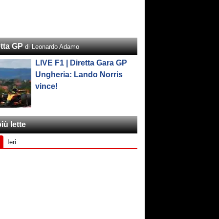
etta GP
di Leonardo Adamo
LIVE F1 | Diretta Gara GP
Ungheria: Lando Norris
vince!
iù lette
Ieri