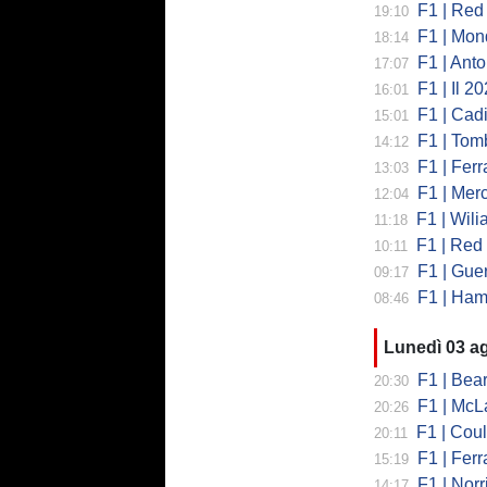
F1 | Red 
19:10
F1 | Mondi
18:14
F1 | Antonell
17:07
F1 | Il 2026 h
16:01
F1 | Cadill
15:01
F1 | Tombazi
14:12
F1 | Ferrar
13:03
F1 | Mercede
12:04
F1 | Wiliams
11:18
F1 | Red Bul
10:11
F1 | Guerra
09:17
F1 | Hamilto
08:46
Lunedì 03 a
F1 | Bearman
20:30
F1 | McLaren
20:26
F1 | Coulth
20:11
F1 | Ferr
15:19
F1 | Norri
14:17