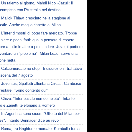
Un talento al giorno, Mahdi Nicoll-Jazuli: il
campista con l'Australia nel destino
Malick Thiaw, cresciuto nella stagione al
tle. Anche meglio rispetto al Milan
L'Inter dimostri di poter fare mercato. Troppe
hiere e pochi fatti: guai a pensare di essere
ore a tutte le altre a prescindere. Juve, il portiere
iventare un "problema". Milan-Leao, serve una
one netta
Calciomercato no stop - Indiscrezioni, trattative
oscena del 7 agosto
Juventus, Spalletti allontana Circati. Cambiaso
restare: "Sono contento qui"
Chivu: "Inter puzzle non completo". Intanto
ro e Zanetti telefonano a Romero
In Argentina sono sicuri: "Offerta del Milan per
s". Intanto Bennacer dice au revoir
Roma, tra Brighton e mercato: Kumbulla torna