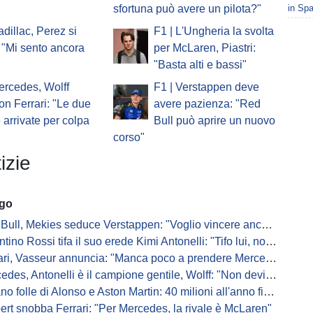
in Spa
sfortuna può avere un pilota?"
adillac, Perez si
F1 | L'Ungheria la svolta
 "Mi sento ancora
per McLaren, Piastri:
"Basta alti e bassi"
ercedes, Wolff
F1 | Verstappen deve
on Ferrari: "Le due
avere pazienza: "Red
e arrivate per colpa
Bull può aprire un nuovo
corso"
izie
ago
Bull, Mekies seduce Verstappen: "Voglio vincere anch'io"
ino Rossi tifa il suo erede Kimi Antonelli: "Tifo lui, non Ferrari"
, Vasseur annuncia: "Manca poco a prendere Mercedes, ma non basterà l'ADUO"
, Antonelli è il campione gentile, Wolff: "Non devi essere stronzo per vincere"
 folle di Alonso e Aston Martin: 40 milioni all'anno fino ai 47 anni di Nando
ert snobba Ferrari: "Per Mercedes, la rivale è McLaren"