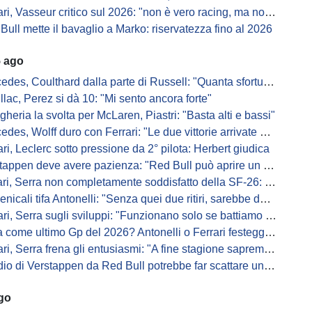
i, Vasseur critico sul 2026: "non è vero racing, ma non è artificiale"
Bull mette il bavaglio a Marko: riservatezza fino al 2026
5 ago
s, Coulthard dalla parte di Russell: "Quanta sfortuna può avere un pilota?"
llac, Perez si dà 10: "Mi sento ancora forte"
gheria la svolta per McLaren, Piastri: "Basta alti e bassi"
es, Wolff duro con Ferrari: "Le due vittorie arrivate per colpa nostra
ari, Leclerc sotto pressione da 2° pilota: Herbert giudica
appen deve avere pazienza: "Red Bull può aprire un nuovo corso"
 Serra non completamente soddisfatto della SF-26: "Non è solo la mia macchina"
ali tifa Antonelli: "Senza quei due ritiri, sarebbe davanti di tanto"
ri, Serra sugli sviluppi: "Funzionano solo se battiamo gli altri"
me ultimo Gp del 2026? Antonelli o Ferrari festeggiano il titolo in casa...
, Serra frena gli entusiasmi: "A fine stagione sapremo se SF-26 è forte"
di Verstappen da Red Bull potrebbe far scattare un domino: ne parla Fittipaldi
ago