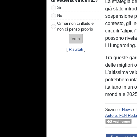
di vederla vincentE?
La strategia de
Si
già stato intr
No
sospensione pi
contesto, gli i
Ormai non ci illudo e
non ci penso proprio
circuiti “atipi
possono rivelar
l’Hungaroring.
[
Risultati
]
Tra queste ga
delle migliori 
L’altissima vel
potrebbero infa
italiano in un o
mondiale 2025
Sezione:
News
/ 
Autore: F1N Reda
vedi letture