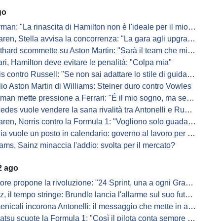
go
: "La rinascita di Hamilton non è l'ideale per il mio futuro in Ferrari"
, Stella avvisa la concorrenza: "La gara agli upgrade è appena iniziata"
ard scommette su Aston Martin: "Sarà il team che migliorerà di più"
ari, Hamilton deve evitare le penalità: "Colpa mia"
s contro Russell: "Se non sai adattare lo stile di guida, perdi"
io Aston Martin di Williams: Steiner duro contro Vowles
mette pressione a Ferrari: "É il mio sogno, ma se il sedile non sarà libero..."
es vuole vendere la sana rivalità tra Antonelli e Russell: parla Lord
ren, Norris contro la Formula 1: "Vogliono solo guadagnare"
ia vuole un posto in calendario: governo al lavoro per il 2028
iams, Sainz minaccia l'addio: svolta per il mercato?
2 ago
ore propone la rivoluzione: "24 Sprint, una a ogni Gran Premio"
, il tempo stringe: Brundle lancia l'allarme sul suo futuro
cali incorona Antonelli: il messaggio che mette in allerta i rivali
tsu scuote la Formula 1: "Così il pilota conta sempre meno"