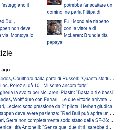
i festeggiano il
potrebbe far scattare un
domino: ne parla Fittipaldi
ed Bull,
F1 | Mondiale riaperto
appen non deve
con la vittoria di
 via: Montoya lo
McLaren: Brundle tifa
papaya
izie
5 ago
s, Coulthard dalla parte di Russell: "Quanta sfortuna può avere un pilota?"
llac, Perez si dà 10: "Mi sento ancora forte"
gheria la svolta per McLaren, Piastri: "Basta alti e bassi"
es, Wolff duro con Ferrari: "Le due vittorie arrivate per colpa nostra
ari, Leclerc sotto pressione da 2° pilota: Herbert giudica
appen deve avere pazienza: "Red Bull può aprire un nuovo corso"
 Serra non completamente soddisfatto della SF-26: "Non è solo la mia macchina"
ali tifa Antonelli: "Senza quei due ritiri, sarebbe davanti di tanto"