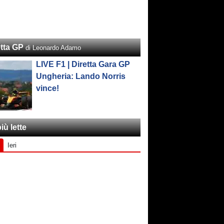
etta GP
di Leonardo Adamo
LIVE F1 | Diretta Gara GP
Ungheria: Lando Norris
vince!
iù lette
Ieri