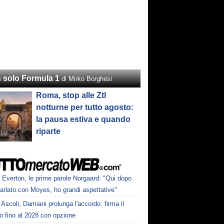
 solo Formula 1
di Mirko Borghesi
Roma, stop alle Ztl
notturne per tutto agosto:
la pausa estiva e quando
riparte
Everton, le prime parole Norgaard: "Qui dopo
arlato con Moyes, ho grandi aspettative"
Ascoli, Damiani prolunga l'accordo: firma il
o fino al 2028 con opzione