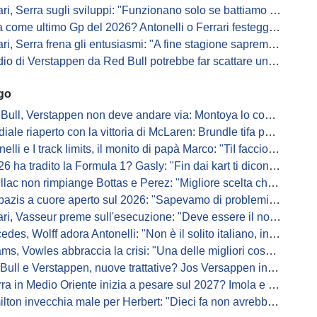
ri, Serra sugli sviluppi: "Funzionano solo se battiamo gli altri"
me ultimo Gp del 2026? Antonelli o Ferrari festeggiano il titolo in casa...
, Serra frena gli entusiasmi: "A fine stagione sapremo se SF-26 è forte"
di Verstappen da Red Bull potrebbe far scattare un domino: ne parla Fittipaldi
ago
Bull, Verstappen non deve andare via: Montoya lo convince
ale riaperto con la vittoria di McLaren: Brundle tifa papaya
i e I track limits, il monito di papà Marco: "TiI faccio fare la fine della gallina"
a tradito la Formula 1? Gasly: "Fin dai kart ti dicono di non alzare il piede dal gas"
ac non rimpiange Bottas e Perez: "Migliore scelta che potessimo fare"
s a cuore aperto sul 2026: "Sapevamo di problemi, ma serviva un accordo"
i, Vasseur preme sull'esecuzione: "Deve essere il nostro punto di forza"
s, Wolff adora Antonelli: "Non è il solito italiano, in bolla quando guida"
, Vowles abbraccia la crisi: "Una delle migliori cose che potevano capitare"
l e Verstappen, nuove trattative? Jos Versappen insorge contro i giornalisti
 in Medio Oriente inizia a pesare sul 2027? Imola e Barcellona osservano
n invecchia male per Herbert: "Dieci fa non avrebbe preso queste penalità"