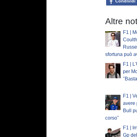
Condividi
Altre no
F1 | M
Coulth
Russel
sfortuna può a
F1 | L
per Mc
"Basta
F1 | V
avere 
Bull p
corso"
F1 | I
Gp del