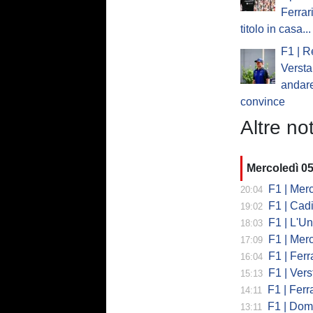
Ferrar
titolo in casa...
F1 | R
Verst
andare
convince
Altre not
Mercoledì 0
F1 | Mercede
20:04
F1 | Cadi
19:02
F1 | L'Un
18:03
F1 | Merced
17:09
F1 | Ferr
16:04
F1 | Verst
15:13
F1 | Ferrari,
14:11
F1 | Domenic
13:11