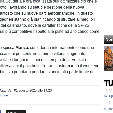
lla Scuderia è ora focalizzata sull’ottimizzare ciò che è
odotto, lavorando su setup e gestione della nuova
uttosto che su nuove parti aerodinamiche. In questo
ngegneri stanno già pianificando di sfruttare al meglio i
ci” del calendario, dove le caratteristiche della SF-25
si più competitive rispetto alle piste ad alto carico come
Non
re spicca
Monza
, considerata internamente come una
occasioni per centrare la prima vittoria stagionale.
ocità e i lunghi rettilinei del Tempio della Velocità
tti esaltare il pacchetto Ferrari, trasformando il weekend
biettivo prioritario per dare slancio alla parte finale del
.
14:12
Data:
Ven 01 agosto 2025 alle 14:20
zione
aver p
14:11
rinnov