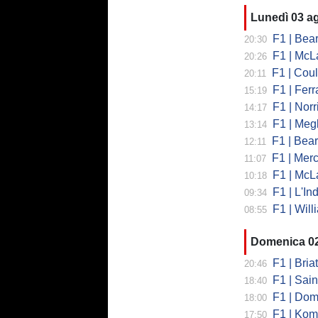
Lunedì 03 a
F1 | Bearman
20:30
F1 | McLaren
20:26
F1 | Coulth
20:11
F1 | Ferr
15:19
F1 | Norri
14:17
F1 | Megl
13:14
F1 | Bearman 
12:11
F1 | Merced
11:07
F1 | McLa
10:18
F1 | L'Ind
09:34
F1 | Will
08:55
Domenica 0
F1 | Briat
20:46
F1 | Sainz
18:40
F1 | Domeni
18:00
F1 | Koma
17:50