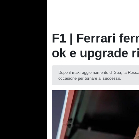
F1 | Ferrari fe
ok e upgrade r
Dopo il maxi aggiornamento di Spa, la Rossa
occasione per tornare al successo.