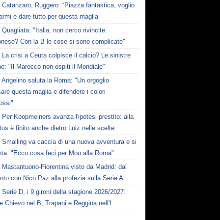
Catanzaro, Ruggero: “Piazza fantastica, voglio
iarmi e dare tutto per questa maglia”
Quagliata: "Italia, non cerco rivincite.
nese? Con la B le cose si sono complicate"
La crisi a Ceuta colpisce il calcio? Le sinistre
he: "Il Marocco non ospiti il Mondiale"
Angelino saluta la Roma: "Un orgoglio
are questa maglia e difendere i colori
rossi"
Per Koopmeiners avanza l'ipotesi prestito: alla
us è finito anche dietro Luiz nelle scelte
Smalling va caccia di una nuova avventura e si
nta: "Ecco cosa feci per Mou alla Roma"
Mastantuono-Fiorentina visto da Madrid: dal
nto con Nico Paz alla profezia sulla Serie A
Serie D, i 9 gironi della stagione 2026/2027:
e Chievo nel B, Trapani e Reggina nell'I