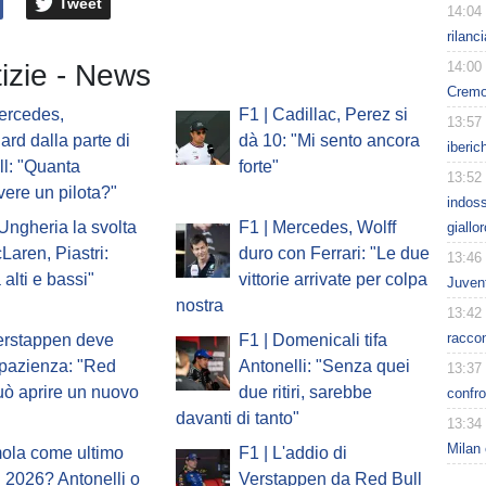
Tweet
14:04
rilanc
14:00
tizie - News
Cremo
ercedes,
F1 | Cadillac, Perez si
13:57
ard dalla parte di
dà 10: "Mi sento ancora
iberic
l: "Quanta
forte"
13:52
vere un pilota?"
indoss
'Ungheria la svolta
F1 | Mercedes, Wolff
giallo
Laren, Piastri:
duro con Ferrari: "Le due
13:46
 alti e bassi"
vittorie arrivate per colpa
Juvent
nostra
13:42
racco
erstappen deve
F1 | Domenicali tifa
pazienza: "Red
Antonelli: "Senza quei
13:37
uò aprire un nuovo
due ritiri, sarebbe
confro
davanti di tanto"
13:34
Milan 
mola come ultimo
F1 | L'addio di
 2026? Antonelli o
Verstappen da Red Bull