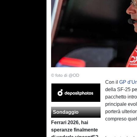
© foto di @OD
Con il
GP d’Un
della SF-25 pe
pacchetto intr
principale evo
porterà ulterio
Sondaggio
compreso quell
Ferrari 2026, hai
speranze finalmente