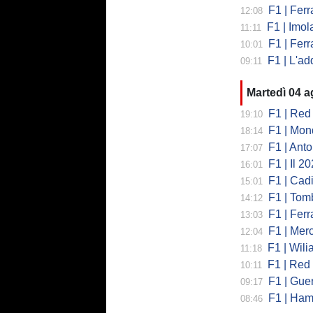
F1 | Ferra
12:08
F1 | Imola co
11:11
F1 | Ferrari
10:01
F1 | L'addio 
09:11
Martedì 04 
F1 | Red 
19:10
F1 | Mondi
18:14
F1 | Antonell
17:07
F1 | Il 2026 h
16:01
F1 | Cadill
15:01
F1 | Tombazi
14:12
F1 | Ferrar
13:03
F1 | Mercede
12:04
F1 | Wiliams
11:18
F1 | Red Bul
10:11
F1 | Guerra
09:17
F1 | Hamilto
08:46