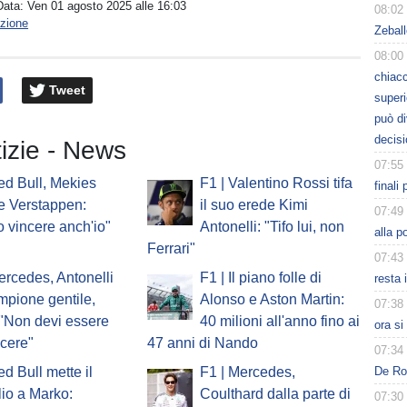
Data:
Ven 01 agosto 2025 alle 16:03
08:02
zione
Zeball
08:00
chiacc
Tweet
superi
può d
decisi
tizie - News
07:55
ed Bull, Mekies
F1 | Valentino Rossi tifa
finali
e Verstappen:
il suo erede Kimi
07:49
o vincere anch'io"
Antonelli: "Tifo lui, non
alla p
Ferrari"
07:43
ercedes, Antonelli
F1 | Il piano folle di
resta 
ampione gentile,
Alonso e Aston Martin:
07:38
 "Non devi essere
40 milioni all'anno fino ai
ora s
ncere"
47 anni di Nando
07:34
De Ros
ed Bull mette il
F1 | Mercedes,
io a Marko:
Coulthard dalla parte di
07:30