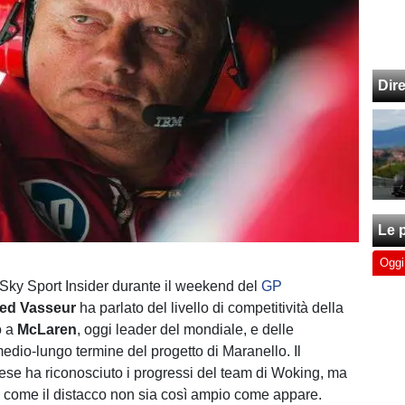
Dir
Le p
Oggi
a Sky Sport Insider durante il weekend del
GP
ed Vasseur
ha parlato del livello di competitività della
o a
McLaren
, oggi leader del mondiale, e delle
medio-lungo termine del progetto di Maranello. Il
se ha riconosciuto i progressi del team di Woking, ma
o come il distacco non sia così ampio come appare.