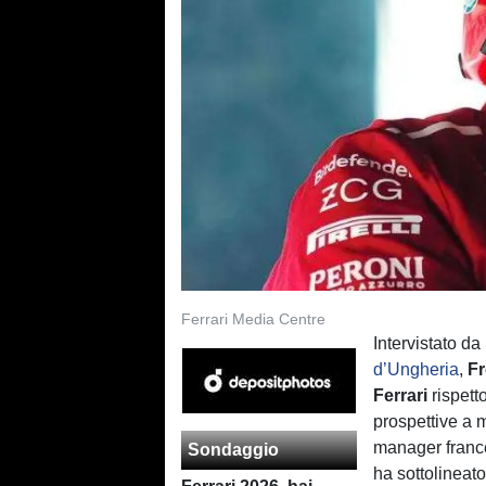
Ferrari Media Centre
Intervistato d
d’Ungheria
,
Fr
Ferrari
rispett
prospettive a 
manager france
Sondaggio
ha sottolineat