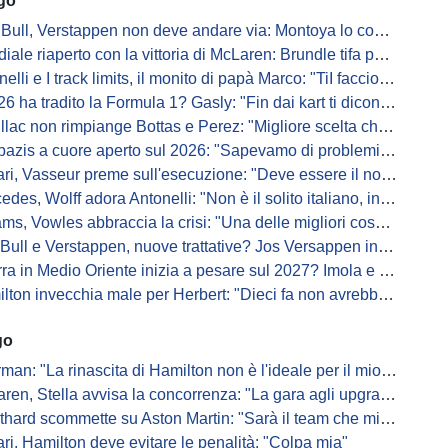
ago
Bull, Verstappen non deve andare via: Montoya lo convince
ale riaperto con la vittoria di McLaren: Brundle tifa papaya
i e I track limits, il monito di papà Marco: "TiI faccio fare la fine della gallina"
a tradito la Formula 1? Gasly: "Fin dai kart ti dicono di non alzare il piede dal gas"
ac non rimpiange Bottas e Perez: "Migliore scelta che potessimo fare"
s a cuore aperto sul 2026: "Sapevamo di problemi, ma serviva un accordo"
i, Vasseur preme sull'esecuzione: "Deve essere il nostro punto di forza"
s, Wolff adora Antonelli: "Non è il solito italiano, in bolla quando guida"
, Vowles abbraccia la crisi: "Una delle migliori cose che potevano capitare"
l e Verstappen, nuove trattative? Jos Versappen insorge contro i giornalisti
 in Medio Oriente inizia a pesare sul 2027? Imola e Barcellona osservano
n invecchia male per Herbert: "Dieci fa non avrebbe preso queste penalità"
go
: "La rinascita di Hamilton non è l'ideale per il mio futuro in Ferrari"
, Stella avvisa la concorrenza: "La gara agli upgrade è appena iniziata"
ard scommette su Aston Martin: "Sarà il team che migliorerà di più"
ari, Hamilton deve evitare le penalità: "Colpa mia"