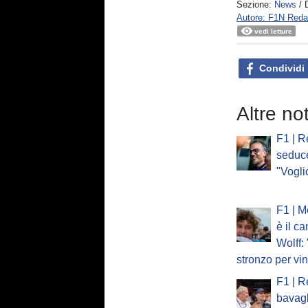
Sezione:
News
/ 
Autore: F1N Reda
vedi letture
Condividi
Altre no
F1 | R
seduc
"Vogli
F1 | M
è il c
Wolff:
stronzo per vi
F1 | R
bavagl