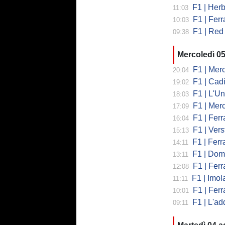
F1 | Herb
11:03
F1 | Ferrar
10:03
F1 | Red 
09:38
Mercoledì 0
F1 | Mercede
20:04
F1 | Cadi
19:02
F1 | L'Un
18:03
F1 | Merced
17:09
F1 | Ferr
16:04
F1 | Verst
15:13
F1 | Ferrari,
14:11
F1 | Domenic
13:11
F1 | Ferra
12:08
F1 | Imola co
11:11
F1 | Ferrari
10:01
F1 | L'addio 
09:11