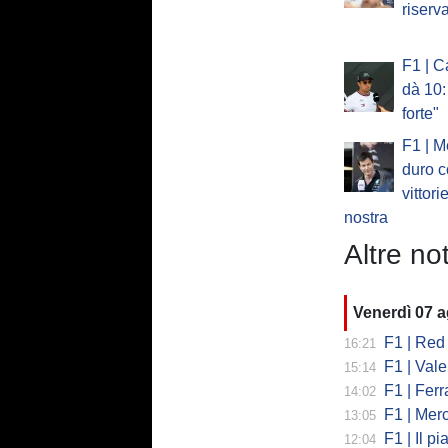
riserv
F1 | C
dà 10:
forte"
F1 | M
duro c
vittori
nostra
Altre not
Venerdì 07 
F1 | Red 
16:21
F1 | Valent
15:14
F1 | Ferrari
14:02
F1 | Mercedes
13:05
F1 | Il piano
12:04