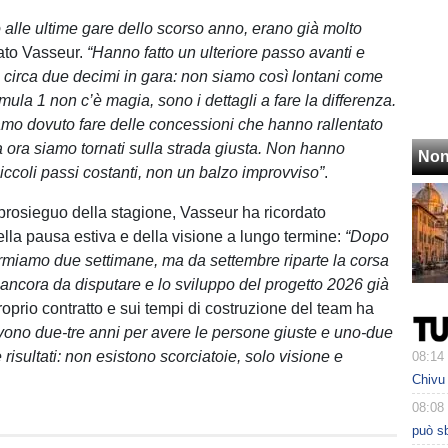
alle ultime gare dello scorso anno, erano già molto
ato Vasseur.
“Hanno fatto un ulteriore passo avanti e
di circa due decimi in gara: non siamo così lontani come
ula 1 non c’è magia, sono i dettagli a fare la differenza.
iamo dovuto fare delle concessioni che hanno rallentato
a ora siamo tornati sulla strada giusta. Non hanno
Non
iccoli passi costanti, non un balzo improvviso”
.
rosieguo della stagione, Vasseur ha ricordato
ella pausa estiva e della visione a lungo termine:
“Dopo
rmiamo due settimane, ma da settembre riparte la corsa
 ancora da disputare e lo sviluppo del progetto 2026 già
roprio contratto e sui tempi di costruzione del team ha
vono due-tre anni per avere le persone giuste e uno-due
 risultati: non esistono scorciatoie, solo visione e
08:14
Chivu 
08:08
può sb