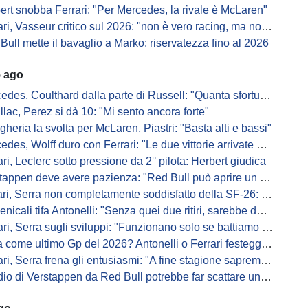
ert snobba Ferrari: "Per Mercedes, la rivale è McLaren"
i, Vasseur critico sul 2026: "non è vero racing, ma non è artificiale"
Bull mette il bavaglio a Marko: riservatezza fino al 2026
5 ago
s, Coulthard dalla parte di Russell: "Quanta sfortuna può avere un pilota?"
llac, Perez si dà 10: "Mi sento ancora forte"
gheria la svolta per McLaren, Piastri: "Basta alti e bassi"
es, Wolff duro con Ferrari: "Le due vittorie arrivate per colpa nostra
ari, Leclerc sotto pressione da 2° pilota: Herbert giudica
appen deve avere pazienza: "Red Bull può aprire un nuovo corso"
 Serra non completamente soddisfatto della SF-26: "Non è solo la mia macchina"
ali tifa Antonelli: "Senza quei due ritiri, sarebbe davanti di tanto"
ri, Serra sugli sviluppi: "Funzionano solo se battiamo gli altri"
me ultimo Gp del 2026? Antonelli o Ferrari festeggiano il titolo in casa...
, Serra frena gli entusiasmi: "A fine stagione sapremo se SF-26 è forte"
di Verstappen da Red Bull potrebbe far scattare un domino: ne parla Fittipaldi