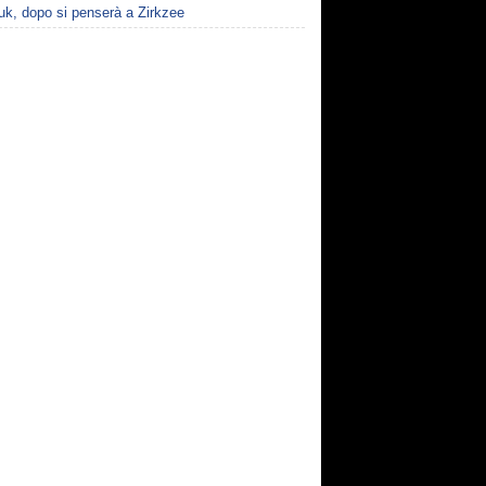
uk, dopo si penserà a Zirkzee