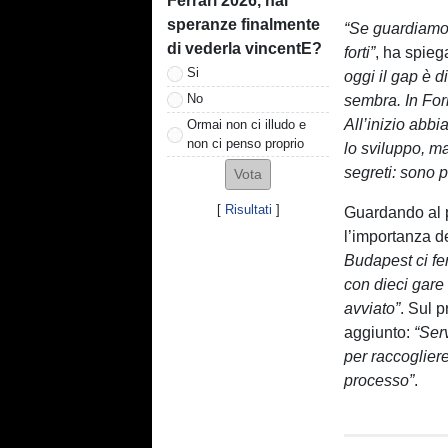
Ferrari 2026, hai
speranze finalmente
“Se guardiamo 
di vederla vincentE?
forti”
, ha spieg
Si
oggi il gap è 
No
sembra. In Form
All’inizio abb
Ormai non ci illudo e
non ci penso proprio
lo sviluppo, m
segreti: sono p
[
Risultati
]
Guardando al p
l’importanza d
Budapest ci fe
con dieci gare
avviato”
. Sul p
aggiunto:
“Ser
per raccogliere
processo”
.