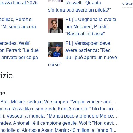
atezza fino al 2026
Russell: "Quanta
e Suz
sfortuna può avere un pilota?"
adillac, Perez si
F1 | L'Ungheria la svolta
 "Mi sento ancora
per McLaren, Piastri:
"Basta alti e bassi"
ercedes, Wolff
F1 | Verstappen deve
on Ferrari: "Le due
avere pazienza: "Red
e arrivate per colpa
Bull può aprire un nuovo
corso"
izie
ago
Bull, Mekies seduce Verstappen: "Voglio vincere anch'io"
ino Rossi tifa il suo erede Kimi Antonelli: "Tifo lui, non Ferrari"
, Vasseur annuncia: "Manca poco a prendere Mercedes, ma non basterà l'ADUO"
, Antonelli è il campione gentile, Wolff: "Non devi essere stronzo per vincere"
 folle di Alonso e Aston Martin: 40 milioni all'anno fino ai 47 anni di Nando