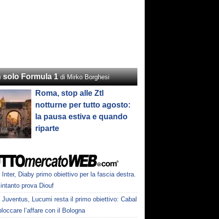
 solo Formula 1
di Mirko Borghesi
Roma, stop alle Ztl
notturne per tutto agosto:
la pausa estiva e quando
riparte
Inter, Diaby primo obiettivo per la fascia destra.
intanto prova Diouf
Juventus, Lucumi resta il primo obiettivo: Cabal
loccare l’affare con il Bologna