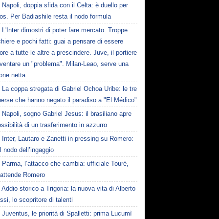
Napoli, doppia sfida con il Celta: è duello per
os. Per Badiashile resta il nodo formula
L'Inter dimostri di poter fare mercato. Troppe
hiere e pochi fatti: guai a pensare di essere
ore a tutte le altre a prescindere. Juve, il portiere
iventare un "problema". Milan-Leao, serve una
one netta
La coppa stregata di Gabriel Ochoa Uribe: le tre
 perse che hanno negato il paradiso a "El Médico"
Napoli, sogno Gabriel Jesus: il brasiliano apre
ossibilità di un trasferimento in azzurro
Inter, Lautaro e Zanetti in pressing su Romero:
il nodo dell’ingaggio
Parma, l’attacco che cambia: ufficiale Touré,
i attende Romero
Addio storico a Trigoria: la nuova vita di Alberto
si, lo scopritore di talenti
Juventus, le priorità di Spalletti: prima Lucumì