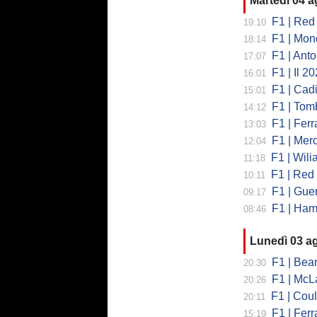
Martedì 04 
F1 | Red 
19:10
F1 | Mondi
18:14
F1 | Antonell
17:07
F1 | Il 2026 h
16:01
F1 | Cadill
15:01
F1 | Tombazi
14:12
F1 | Ferrar
13:03
F1 | Mercede
12:04
F1 | Wiliams
11:18
F1 | Red Bul
10:11
F1 | Guerra
09:17
F1 | Hamilto
08:46
Lunedì 03 a
F1 | Bearman
20:30
F1 | McLaren
20:26
F1 | Coulth
20:11
F1 | Ferr
15:19