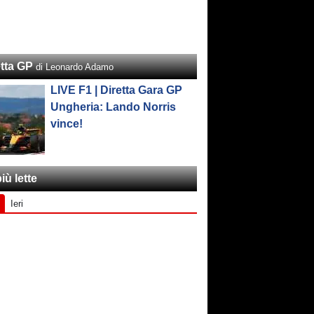
etta GP
di Leonardo Adamo
LIVE F1 | Diretta Gara GP
Ungheria: Lando Norris
vince!
iù lette
Ieri