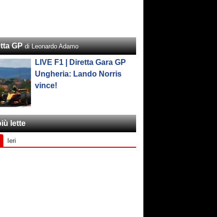
etta GP
di Leonardo Adamo
LIVE F1 | Diretta Gara GP
Ungheria: Lando Norris
vince!
iù lette
Ieri