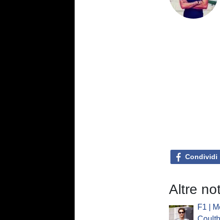
Condividi
Altre no
F1 | M
Coulth