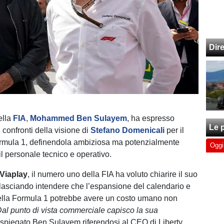
Dir
ella
FIA
,
Mohammed Ben Sulayem
, ha espresso
Le p
 confronti della visione di
Stefano Domenicali
per il
ormula 1, definendola ambiziosa ma potenzialmente
Oggi
il personale tecnico e operativo.
Viaplay
, il numero uno della FIA ha voluto chiarire il suo
, lasciando intendere che l’espansione del calendario e
 della Formula 1 potrebbe avere un costo umano non
Dal punto di vista commerciale capisco la sua
 spiegato Ben Sulayem riferendosi al CEO di Liberty