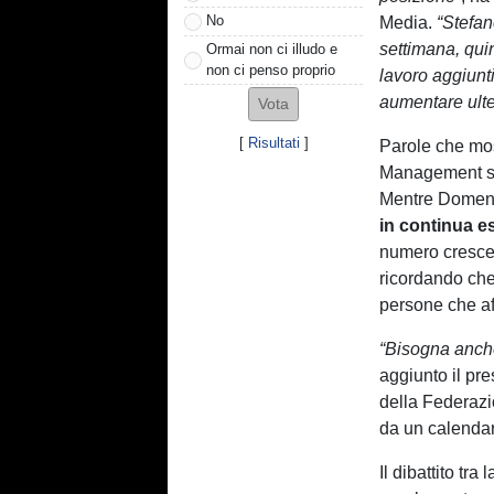
No
Media.
“Stefan
settimana, qui
Ormai non ci illudo e
non ci penso proprio
lavoro aggiunti
aumentare ulte
[
Risultati
]
Parole che mo
Management sul 
Mentre Domeni
in continua 
numero cresce
ricordando che 
persone che af
“Bisogna anche
aggiunto il pr
della Federazi
da un calendar
Il dibattito tr