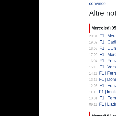
convince
Altre not
Mercoledì 0
F1 | Mercede
20:04
F1 | Cadi
19:02
F1 | L'Un
18:03
F1 | Merced
17:09
F1 | Ferr
16:04
F1 | Verst
15:13
F1 | Ferrari,
14:11
F1 | Domenic
13:11
F1 | Ferra
12:08
F1 | Imola co
11:11
F1 | Ferrari
10:01
F1 | L'addio 
09:11