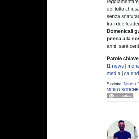
regolamentare
del tutto chius
senza snaturar
tra i due leade
Domenicali gu
pensa alla sos
anni, sarà cen
Parole chiave
f1 news
|
moha
media
|
calend
Sezione:
News
/ 
MIRKO BORGHE
vedi letture