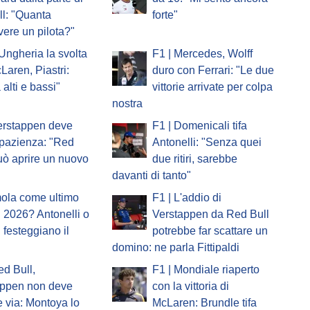
l: "Quanta
forte"
vere un pilota?"
'Ungheria la svolta
F1 | Mercedes, Wolff
Laren, Piastri:
duro con Ferrari: "Le due
 alti e bassi"
vittorie arrivate per colpa
nostra
erstappen deve
F1 | Domenicali tifa
pazienza: "Red
Antonelli: "Senza quei
uò aprire un nuovo
due ritiri, sarebbe
davanti di tanto"
mola come ultimo
F1 | L'addio di
 2026? Antonelli o
Verstappen da Red Bull
i festeggiano il
potrebbe far scattare un
domino: ne parla Fittipaldi
ed Bull,
F1 | Mondiale riaperto
appen non deve
con la vittoria di
 via: Montoya lo
McLaren: Brundle tifa