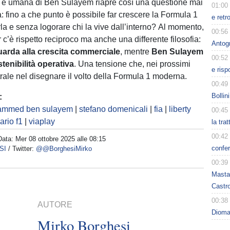
 e umana di Ben Sulayem riapre così una questione mai
01:00
a: fino a che punto è possibile far crescere la Formula 1
e retr
la e senza logorare chi la vive dall’interno? Al momento,
00:56
r c’è rispetto reciproco ma anche una differente filosofia:
Antog
arda alla crescita commerciale
, mentre
Ben Sulayem
00:52
tenibilità operativa
. Una tensione che, nei prossimi
e risp
trale nel disegnare il volto della Formula 1 moderna.
00:49
Bollin
:
mmed ben sulayem
|
stefano domenicali
|
fia
|
liberty
00:45
ario f1
|
viaplay
la tra
00:42
Data:
Mer 08 ottobre 2025 alle 08:15
confer
SI
/ Twitter:
@@BorghesiMirko
00:39
Masta
Castro
00:38
AUTORE
Dioman
Mirko Borghesi