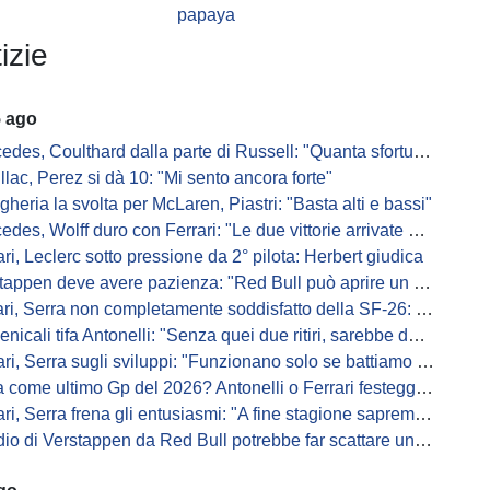
papaya
izie
5 ago
s, Coulthard dalla parte di Russell: "Quanta sfortuna può avere un pilota?"
llac, Perez si dà 10: "Mi sento ancora forte"
gheria la svolta per McLaren, Piastri: "Basta alti e bassi"
es, Wolff duro con Ferrari: "Le due vittorie arrivate per colpa nostra
ari, Leclerc sotto pressione da 2° pilota: Herbert giudica
appen deve avere pazienza: "Red Bull può aprire un nuovo corso"
 Serra non completamente soddisfatto della SF-26: "Non è solo la mia macchina"
ali tifa Antonelli: "Senza quei due ritiri, sarebbe davanti di tanto"
ri, Serra sugli sviluppi: "Funzionano solo se battiamo gli altri"
me ultimo Gp del 2026? Antonelli o Ferrari festeggiano il titolo in casa...
, Serra frena gli entusiasmi: "A fine stagione sapremo se SF-26 è forte"
di Verstappen da Red Bull potrebbe far scattare un domino: ne parla Fittipaldi