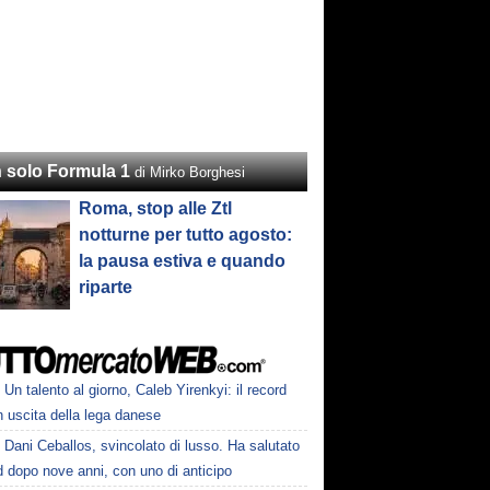
 solo Formula 1
di Mirko Borghesi
Roma, stop alle Ztl
notturne per tutto agosto:
la pausa estiva e quando
riparte
Un talento al giorno, Caleb Yirenkyi: il record
 uscita della lega danese
Dani Ceballos, svincolato di lusso. Ha salutato
 dopo nove anni, con uno di anticipo