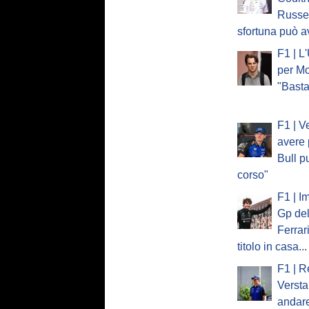
Russel
sfortuna può a
F1 | L
per Mc
"Basta
F1 | V
avere 
Bull p
corso"
F1 | I
Gp del
Ferrar
titolo in casa...
F1 | R
Verst
andare