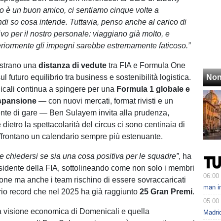
o è un buon amico, ci sentiamo cinque volte a
ndi so cosa intende. Tuttavia, penso anche al carico di
vo per il nostro personale: viaggiano già molto, e
riormente gli impegni sarebbe estremamente faticoso.”
strano una
distanza di vedute
tra FIA e Formula One
futuro equilibrio tra business e sostenibilità logistica.
Non
cali continua a spingere per una
Formula 1 globale e
espansione
— con nuovi mercati, format rivisti e un
nte di gare — Ben Sulayem invita alla prudenza,
dietro la spettacolarità del circus ci sono centinaia di
frontano un calendario sempre più estenuante.
 chiedersi se sia una cosa positiva per le squadre”
, ha
esidente della FIA, sottolineando come non solo i membri
06:00
one ma anche i team rischino di essere sovraccaricati
man in
io record che nel 2025 ha già raggiunto
25 Gran Premi
.
05:00
a la visione economica di Domenicali e quella
Madrid