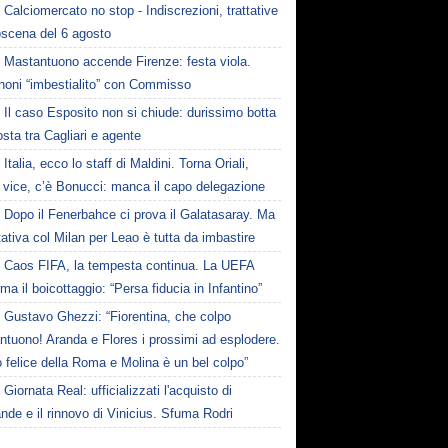
Calciomercato no stop - Indiscrezioni, trattative
oscena del 6 agosto
Mastantuono accende Firenze: festa viola.
noni “imbestialito” con Commisso
Il caso Esposito non si chiude: durissimo botta
osta tra Cagliari e agente
Italia, ecco lo staff di Maldini. Torna Oriali,
i vice, c’è Bonucci: manca il capo delegazione
Dopo il Fenerbahce ci prova il Galatasaray. Ma
ttativa col Milan per Leao è tutta da imbastire
Caos FIFA, la tempesta continua. La UEFA
ma il boicottaggio: “Persa fiducia in Infantino”
Gustavo Ghezzi: “Fiorentina, che colpo
ntuono! Aranda e Flores i prossimi ad esplodere.
 felice della Roma e Molina è un bel colpo”
Giornata Real: ufficializzati l'acquisto di
de e il rinnovo di Vinicius. Sfuma Rodri