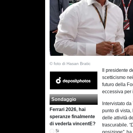
© foto di Hasan Bratic
Il presidente d
scetticismo nei
futuro della F
eccessiva per 
Sondaggio
Intervistato da
Ferrari 2026, hai
punto di vista
speranze finalmente
delle attività
di vederla vincentE?
trascurabile.
“
Si
posizione”
, ha