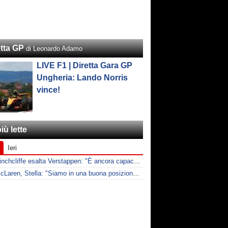
etta GP
di Leonardo Adamo
LIVE F1 | Diretta Gara GP
Ungheria: Lando Norris
vince!
iù lette
Ieri
F1 | Hinchcliffe esalta Verstappen: "È ancora capace di tirare fuori risultati inattesi"
F1 | McLaren, Stella: "Siamo in una buona posizione per bilanciare 2026 e 2027"