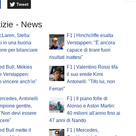
Tweet
tizie - News
cLaren, Stella:
F1 | Hinchcliffe esalta
o in una buona
Verstappen: "È ancora
one per bilanciare
capace di tirare fuori
risultati inattesi"
ed Bull, Mekies
F1 | Valentino Rossi tifa
e Verstappen:
il suo erede Kimi
o vincere anch'io"
Antonelli: "Tifo lui, non
Ferrari"
ercedes, Antonelli
F1 | Il piano folle di
ampione gentile,
Alonso e Aston Martin:
 "Non devi essere
40 milioni all'anno fino ai
ncere"
47 anni di Nando
ed Bull mette il
F1 | Mercedes,