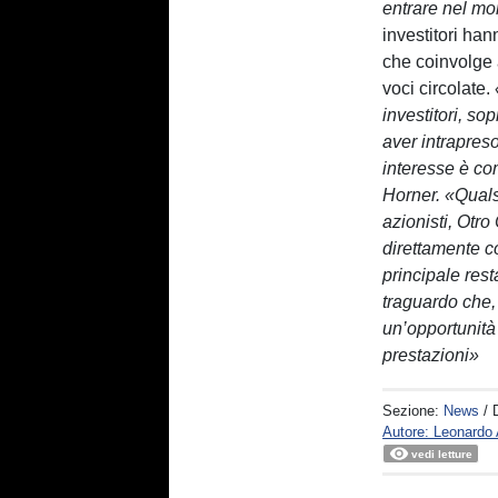
entrare nel mo
investitori han
che coinvolge 
voci circolate.
investitori, so
aver intrapres
interesse è com
Horner. «Quals
azionisti, Otr
direttamente co
principale rest
traguardo che,
un’opportunità
prestazioni»
Sezione:
News
/ 
Autore: Leonard
vedi letture