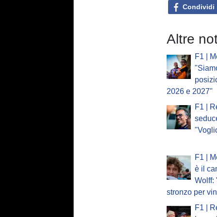
Condividi
Altre no
F1 | M
"Siam
posizi
2026 e 2027"
F1 | R
seduc
"Vogli
F1 | M
è il c
Wolff:
stronzo per vi
F1 | R