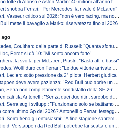
 folle di Alonso e Aston Martin: 40 milioni all'anno fino ai 47 anni di Nando
ert snobba Ferrari: "Per Mercedes, la rivale è McLaren"
i, Vasseur critico sul 2026: "non è vero racing, ma non è artificiale"
Bull mette il bavaglio a Marko: riservatezza fino al 2026
5 ago
s, Coulthard dalla parte di Russell: "Quanta sfortuna può avere un pilota?"
llac, Perez si dà 10: "Mi sento ancora forte"
gheria la svolta per McLaren, Piastri: "Basta alti e bassi"
es, Wolff duro con Ferrari: "Le due vittorie arrivate per colpa nostra
ari, Leclerc sotto pressione da 2° pilota: Herbert giudica
appen deve avere pazienza: "Red Bull può aprire un nuovo corso"
 Serra non completamente soddisfatto della SF-26: "Non è solo la mia macchina"
ali tifa Antonelli: "Senza quei due ritiri, sarebbe davanti di tanto"
ri, Serra sugli sviluppi: "Funzionano solo se battiamo gli altri"
me ultimo Gp del 2026? Antonelli o Ferrari festeggiano il titolo in casa...
, Serra frena gli entusiasmi: "A fine stagione sapremo se SF-26 è forte"
di Verstappen da Red Bull potrebbe far scattare un domino: ne parla Fittipaldi