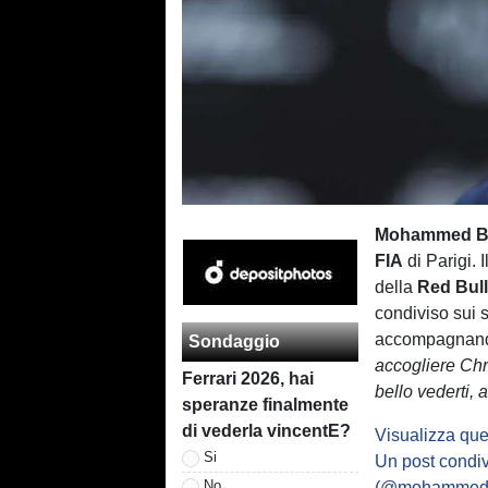
Mohammed B
FIA
di Parigi. 
della
Red Bul
condiviso sui s
accompagnando
Sondaggio
accogliere Chri
Ferrari 2026, hai
bello vederti,
speranze finalmente
di vederla vincentE?
Visualizza que
Si
Un post cond
No
(@mohammed.