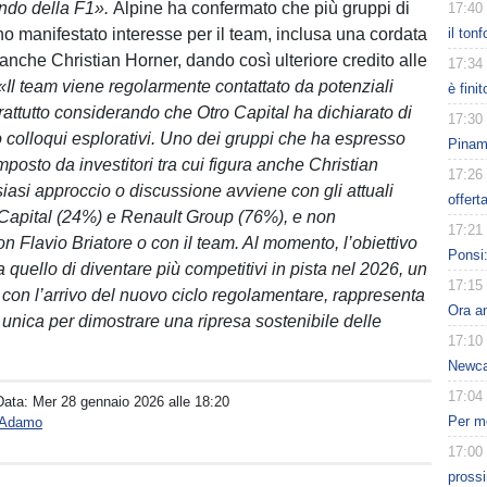
ndo della F1».
Alpine ha confermato che più gruppi di
17:40
no manifestato interesse per il team, inclusa una cordata
il ton
anche Christian Horner, dando così ulteriore credito alle
17:34
«Il team viene regolarmente contattato da potenziali
è fini
prattutto considerando che Otro Capital ha dichiarato di
17:30
o colloqui esplorativi. Uno dei gruppi che ha espresso
Pinamo
posto da investitori tra cui figura anche Christian
17:26
iasi approccio o discussione avviene con gli attuali
offert
o Capital (24%) e Renault Group (76%), e non
17:21
n Flavio Briatore o con il team. Al momento, l’obiettivo
Ponsi:
a quello di diventare più competitivi in pista nel 2026, un
17:15
 con l’arrivo del nuovo ciclo regolamentare, rappresenta
Ora an
 unica per dimostrare una ripresa sostenibile delle
17:10
Newcas
17:04
Data:
Mer 28 gennaio 2026 alle 18:20
Per me
o Adamo
17:00
pross