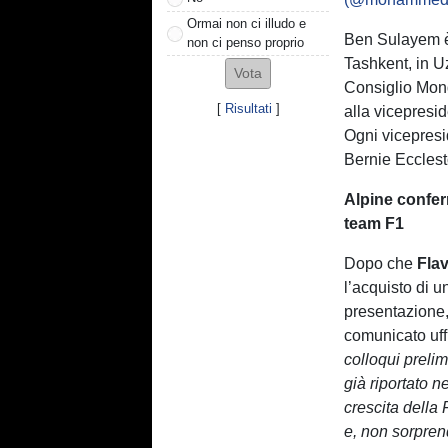
Ormai non ci illudo e
Ben Sulayem è 
non ci penso proprio
Tashkent, in U
Consiglio Mond
[
Risultati
]
alla vicepresi
Ogni vicepresi
Bernie Ecclest
Alpine confer
team F1
Dopo che
Flav
l’acquisto di 
presentazione
comunicato uff
colloqui prelim
già riportato n
crescita della
e, non sorprend