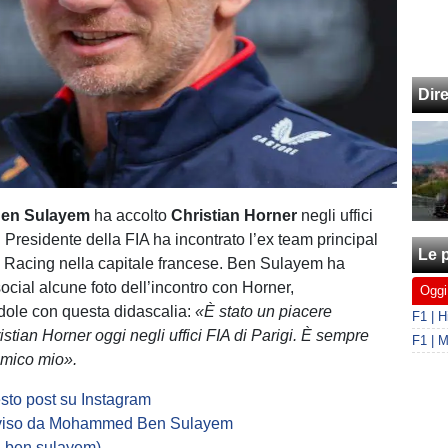
Dir
en Sulayem
ha accolto
Christian Horner
negli uffici
Il Presidente della FIA ha incontrato l’ex team principal
Le p
l
Racing nella capitale francese. Ben Sulayem ha
ocial alcune foto dell’incontro con Horner,
Oggi
le con questa didascalia:
«È stato un piacere
stian Horner oggi negli uffici FIA di Parigi. È sempre
 amico mio».
sto post su Instagram
iviso da Mohammed Ben Sulayem
ben.sulayem)