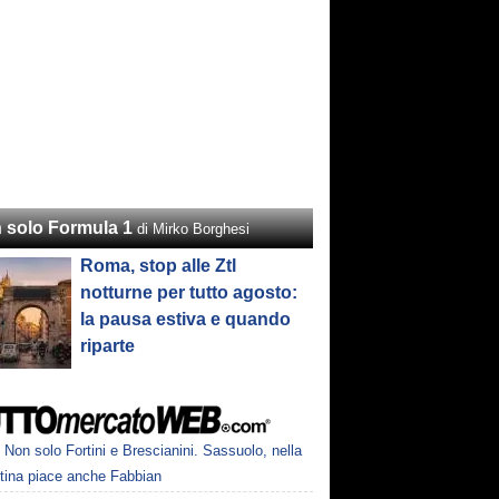
 solo Formula 1
di Mirko Borghesi
Roma, stop alle Ztl
notturne per tutto agosto:
la pausa estiva e quando
riparte
Non solo Fortini e Brescianini. Sassuolo, nella
ntina piace anche Fabbian