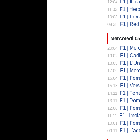
F1 | Il piano
12:04
F1 | Herb
11:03
F1 | Ferrar
10:03
F1 | Red 
09:38
Mercoledì 0
F1 | Mercede
20:04
F1 | Cadi
19:02
F1 | L'Un
18:03
F1 | Merced
17:09
F1 | Ferr
16:04
F1 | Verst
15:13
F1 | Ferrari,
14:11
F1 | Domenic
13:11
F1 | Ferra
12:08
F1 | Imola co
11:11
F1 | Ferrari
10:01
F1 | L'addio 
09:11