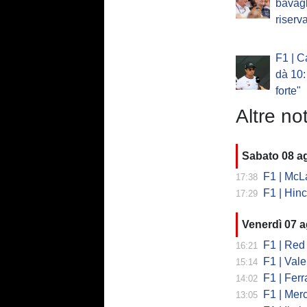
bavagl
riserv
F1 | C
dà 10:
forte"
Altre not
Sabato 08 a
F1 | McLare
17:38
F1 | Hinchcl
17:29
Venerdì 07 
F1 | Red 
16:21
F1 | Valent
15:14
F1 | Ferrari
14:02
F1 | Mercedes
13:05