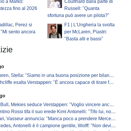
io a Marko:
Coulthard dalla parte di
atezza fino al 2026
Russell: "Quanta
sfortuna può avere un pilota?"
adillac, Perez si
F1 | L'Ungheria la svolta
 "Mi sento ancora
per McLaren, Piastri:
"Basta alti e bassi"
izie
go
n, Stella: "Siamo in una buona posizione per bilanciare 2026 e 2027"
iffe esalta Verstappen: "È ancora capace di tirare fuori risultati inattesi"
ago
Bull, Mekies seduce Verstappen: "Voglio vincere anch'io"
ino Rossi tifa il suo erede Kimi Antonelli: "Tifo lui, non Ferrari"
, Vasseur annuncia: "Manca poco a prendere Mercedes, ma non basterà l'ADUO"
, Antonelli è il campione gentile, Wolff: "Non devi essere stronzo per vincere"