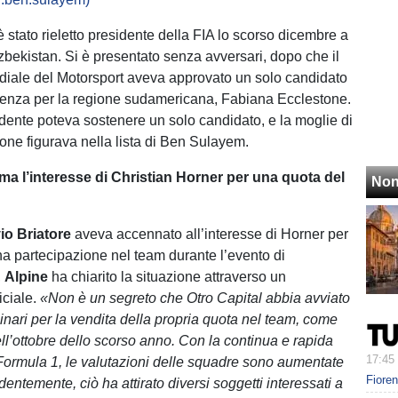
stato rieletto presidente della FIA lo scorso dicembre a
zbekistan. Si è presentato senza avversari, dopo che il
iale del Motorsport aveva approvato un solo candidato
denza per la regione sudamericana, Fabiana Ecclestone.
dente poteva sostenere un solo candidato, e la moglie di
one figurava nella lista di Ben Sulayem.
ma l’interesse di Christian Horner per una quota del
Non
io Briatore
aveva accennato all’interesse di Horner per
una partecipazione nel team durante l’evento di
,
Alpine
ha chiarito la situazione attraverso un
iciale.
«Non è un segreto che Otro Capital abbia avviato
inari per la vendita della propria quota nel team, come
ell’ottobre dello scorso anno. Con la continua e rapida
17:45
 Formula 1, le valutazioni delle squadre sono aumentate
Fiore
entemente, ciò ha attirato diversi soggetti interessati a