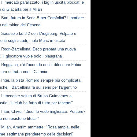
Il mercato paralizzato, i big in uscita bloccati e
fo di Giacarta per il Milan
Bari, futuro in Serie B per Cerofolini? Il portiere
to nel mirino del Cesena
Sassuolo ko 3-2 con l'Augsburg. Volpato e
nti sugli scudi, male Muric in uscita
Rodri-Barcellona, Deco prepara una nuova
a: il giocatore vuole solo i blaugrana
Reggiana, c'è l'accordo con il difensore Fabio
 ora si tratta con il Catania
Inter, la pista Romero sempre più complicata.
che il Barcellona fa sul serio per l'argentino
Il toccante saluto di Bruno Guimaraes al
tle: "Il club ha fatto di tutto per tenermi"
Inter, Chivu: "Diouf lo vedo migliorato. Portiere?
 non esistono titolari"
Milan, Amorim ammette: "Rosa ampia, nelle
ime settimane prenderemo delle decisioni"