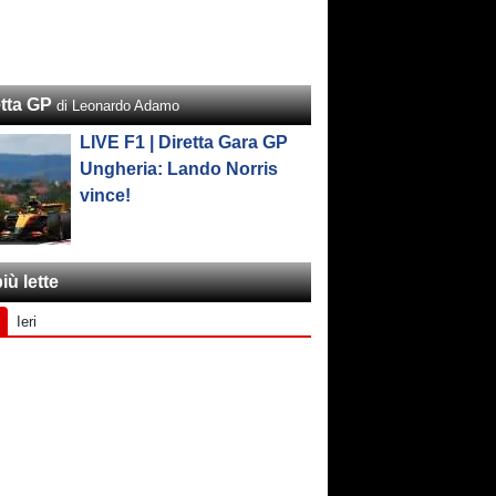
etta GP
di Leonardo Adamo
LIVE F1 | Diretta Gara GP
Ungheria: Lando Norris
vince!
iù lette
Ieri