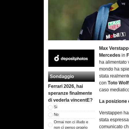
Max Verstap
Mercedes
in
F
ha alimentato v
mondo ha spie
stata realment
Sondaggio
con
Toto Wolf
Ferrari 2026, hai
caso mediatico
speranze finalmente
di vederla vincentE?
La posizione 
Si
Verstappen ha 
No
stata espressa 
Ormai non ci illudo e
comunicato chi
non ci penso proprio