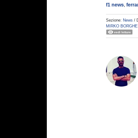
f1 news
,
ferrar
Sezione:
News
/ 
MIRKO BORGHE
vedi letture