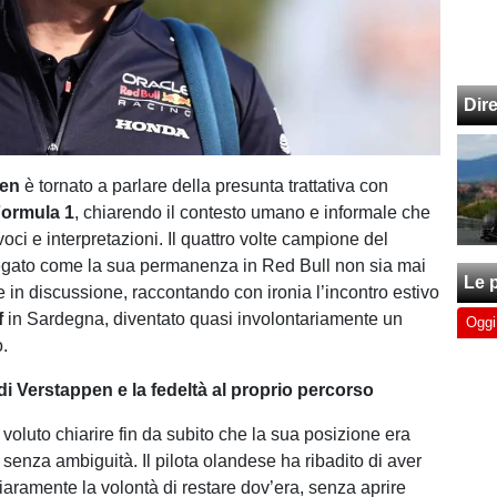
Dir
pen
è tornato a parlare della presunta trattativa con
ormula 1
, chiarendo il contesto umano e informale che
oci e interpretazioni. Il quattro volte campione del
gato come la sua permanenza in Red Bull non sia mai
Le p
e in discussione, raccontando con ironia l’incontro estivo
f
in Sardegna, diventato quasi involontariamente un
Oggi
.
di Verstappen e la fedeltà al proprio percorso
voluto chiarire fin da subito che la sua posizione era
senza ambiguità. Il pilota olandese ha ribadito di aver
aramente la volontà di restare dov’era, senza aprire