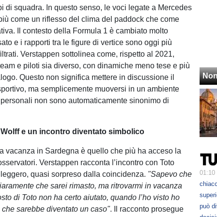
bi di squadra. In questo senso, le voci legate a Mercedes
più come un riflesso del clima del paddock che come
ativa. Il contesto della Formula 1 è cambiato molto
ato e i rapporti tra le figure di vertice sono oggi più
filtrati. Verstappen sottolinea come, rispetto al 2021,
a team e piloti sia diverso, con dinamiche meno tese e più
Non
alogo. Questo non significa mettere in discussione il
 sportivo, ma semplicemente muoversi in un ambiente
i personali non sono automaticamente sinonimo di
Wolff e un incontro diventato simbolico
la vacanza in Sardegna è quello che più ha acceso la
osservatori. Verstappen racconta l’incontro con Toto
01:10
 leggero, quasi sorpreso dalla coincidenza.
"Sapevo che
chiacc
iaramente che sarei rimasto, ma ritrovarmi in vacanza
superi
sto di Toto non ha certo aiutato, quando l’ho visto ho
può d
 che sarebbe diventato un caso"
. Il racconto prosegue