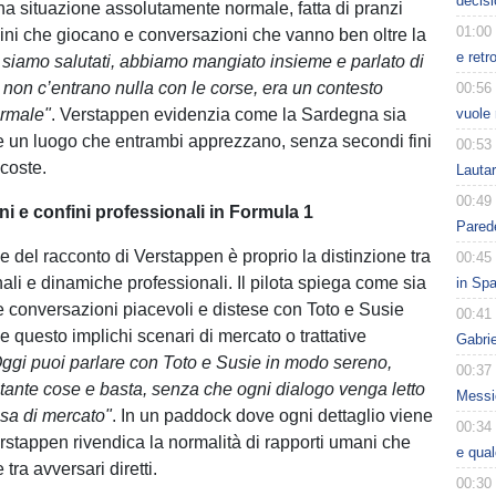
decisi
a situazione assolutamente normale, fatta di pranzi
01:00
ni che giocano e conversazioni che vanno ben oltre la
e retr
 siamo salutati, abbiamo mangiato insieme e parlato di
 non c’entrano nulla con le corse, era un contesto
00:56
ormale"
. Verstappen evidenzia come la Sardegna sia
vuole 
 un luogo che entrambi apprezzano, senza secondi fini
00:53
scoste.
Lauta
00:49
i e confini professionali in Formula 1
Parede
le del racconto di Verstappen è proprio la distinzione tra
00:45
ali e dinamiche professionali. Il pilota spiega come sia
in Spa
e conversazioni piacevoli e distese con Toto e Susie
00:41
 questo implichi scenari di mercato o trattative
Gabri
ggi puoi parlare con Toto e Susie in modo sereno,
00:37
u tante cose e basta, senza che ogni dialogo venga letto
Messic
a di mercato"
. In un paddock dove ogni dettaglio viene
00:34
erstappen rivendica la normalità di rapporti umani che
e qua
tra avversari diretti.
00:30