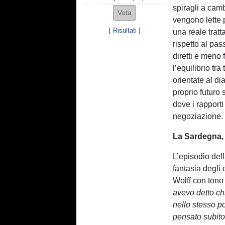
spiragli a cam
vengono lette 
[
Risultati
]
una reale tratt
rispetto al pass
diretti e meno 
l’equilibrio tr
orientate al di
proprio futuro
dove i rapport
negoziazione.
La Sardegna, 
L’episodio del
fantasia degli 
Wolff con tono
avevo detto ch
nello stesso po
pensato subito