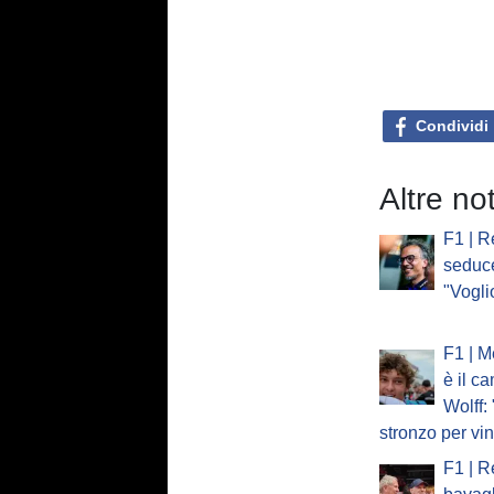
Condividi
Altre no
F1 | R
seduc
"Vogli
F1 | M
è il c
Wolff:
stronzo per vi
F1 | R