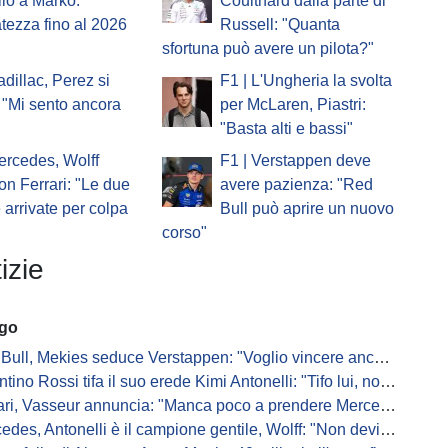
io a Marko:
Coulthard dalla parte di
atezza fino al 2026
Russell: "Quanta
sfortuna può avere un pilota?"
adillac, Perez si
F1 | L'Ungheria la svolta
 "Mi sento ancora
per McLaren, Piastri:
"Basta alti e bassi"
ercedes, Wolff
F1 | Verstappen deve
on Ferrari: "Le due
avere pazienza: "Red
e arrivate per colpa
Bull può aprire un nuovo
corso"
izie
ago
Bull, Mekies seduce Verstappen: "Voglio vincere anch'io"
ino Rossi tifa il suo erede Kimi Antonelli: "Tifo lui, non Ferrari"
, Vasseur annuncia: "Manca poco a prendere Mercedes, ma non basterà l'ADUO"
, Antonelli è il campione gentile, Wolff: "Non devi essere stronzo per vincere"