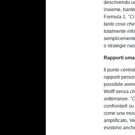
descrivendo un
insieme, bambi
Formula 1.
"Ci
tante cose che
totalmente inf
semplicemente
o strategie na
Rapporti uman
Il punto centra
rapporti person
possibile aver
Wolff senza che
sotterranee.
"O
confrontarti s
come una moss
amplificato, V
esistono anche 