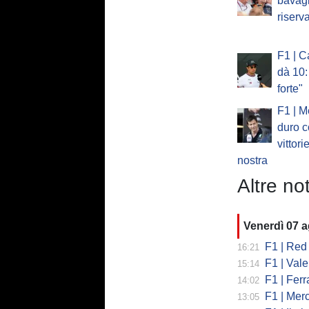
bavagl
riserv
F1 | C
dà 10:
forte"
F1 | M
duro c
vittori
nostra
Altre not
Venerdì 07 
F1 | Red 
16:21
F1 | Valent
15:14
F1 | Ferrari
14:02
F1 | Mercedes
13:05