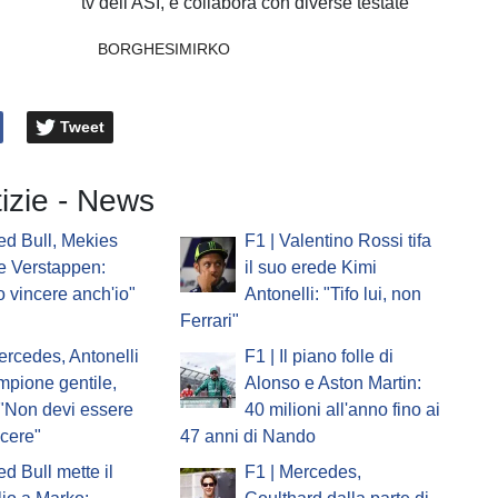
tv dell'ASI, e collabora con diverse testate
BORGHESIMIRKO
Tweet
tizie - News
ed Bull, Mekies
F1 | Valentino Rossi tifa
e Verstappen:
il suo erede Kimi
o vincere anch'io"
Antonelli: "Tifo lui, non
Ferrari"
ercedes, Antonelli
F1 | Il piano folle di
ampione gentile,
Alonso e Aston Martin:
 "Non devi essere
40 milioni all'anno fino ai
ncere"
47 anni di Nando
ed Bull mette il
F1 | Mercedes,