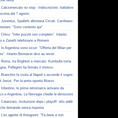
one netta
Calciomercato no stop - Indiscrezioni, trattative
oscena del 7 agosto
Juventus, Spalletti allontana Circati. Cambiaso
restare: "Sono contento qui"
Chivu: "Inter puzzle non completo". Intanto
ro e Zanetti telefonano a Romero
In Argentina sono sicuri: "Offerta del Milan per
s". Intanto Bennacer dice au revoir
Roma, tra Brighton e mercato: Kumbulla torna
gna, Pellegrini ha firmato il rinnovo
Branchini fa visita al Napoli e accende il sogno
el Jesus. Per la porta spunta Musso
Infantino, le prime retromarce arrivano da
o e Argentina. La Norvegia chiede le dimissioni
Catanzaro, rivoluzione dopo i playoff: otto addii
lche domanda senza risposta
L'ex agente di Antognoni: "Fa bene a non