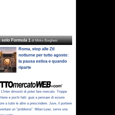
 solo Formula 1
di Mirko Borghesi
Roma, stop alle Ztl
notturne per tutto agosto:
la pausa estiva e quando
riparte
L'Inter dimostri di poter fare mercato. Troppe
hiere e pochi fatti: guai a pensare di essere
ore a tutte le altre a prescindere. Juve, il portiere
iventare un "problema". Milan-Leao, serve una