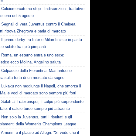
ro
Calciomercato no stop - Indiscrezioni, trattative
oscena del 5 agosto
Segnali di vera Juventus contro il Chelsea.
tti ritrova Zhegrova e parla di mercato
Il primo derby fra Inter e Milan finisce in parità.
o subito fra i più pimpanti
Roma, un esterno entra e uno esce:
tletico ecco Molina, Angelino saluta
Colpaccio della Fiorentina: Mastantuono
ina sulla torta di un mercato da sogno
Lukaku non raggiunge il Napoli, che smorza il
Ma le voci di mercato sono sempre più forti
Salah al Trabzonspor, il colpo più sorprendente
state: il calcio turco sempre più attraente
Non solo la Juventus, tutti i risultati e gli
piamenti della Women's Champions League
Amorim e il plauso ad Allegri: "Si vede che il