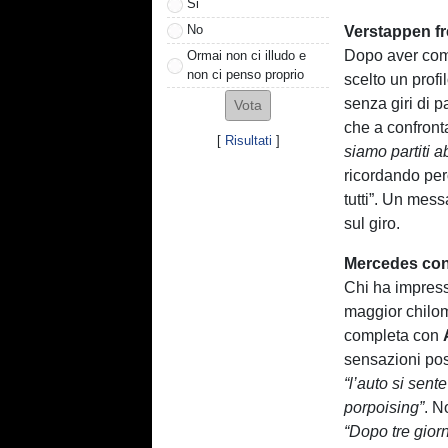
Si
No
Verstappen f
Dopo aver comp
Ormai non ci illudo e
non ci penso proprio
scelto un prof
senza giri di 
che a confront
[
Risultati
]
siamo partiti 
ricordando per
tutti”. Un mess
sul giro.
Mercedes conv
Chi ha impress
maggior chilo
completa con
sensazioni pos
“l’auto si sen
porpoising”
. N
“Dopo tre giorn