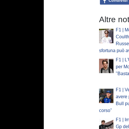
Condividi
Altre no
F1 | M
Coulth
Russel
sfortuna può a
F1 | L
per Mc
"Basta
F1 | V
avere 
Bull p
corso"
F1 | I
Gp del