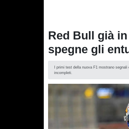
Red Bull già i
spegne gli ent
I primi test della nuova F1 mostrano segnali 
incompleti.