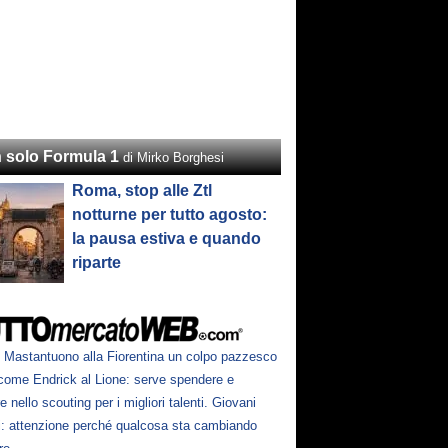
 solo Formula 1
di Mirko Borghesi
Roma, stop alle Ztl
notturne per tutto agosto:
la pausa estiva e quando
riparte
Mastantuono alla Fiorentina un colpo pazzesco
come Endrick al Lione: serve spendere e
e nello scouting per i migliori talenti. Giovani
ni: attenzione perché qualcosa sta cambiando