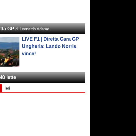
etta GP
di Leonardo Adamo
LIVE F1 | Diretta Gara GP
Ungheria: Lando Norris
vince!
iù lette
Ieri