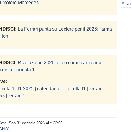
il motore Mercedes
Milan 
DISCI:
La Ferrari punta su Leclerc per il 2026: l'arma
lton
DISCI:
Rivoluzione 2026: ecco come cambiano i
i della Formula 1
ave:
rmula 1
|
f1 2025
|
calendario f1
|
diretta f1
|
ferrari
|
ews
|
ferrari f1
Data:
Sab 31 gennaio 2026 alle 22:05
ANZA