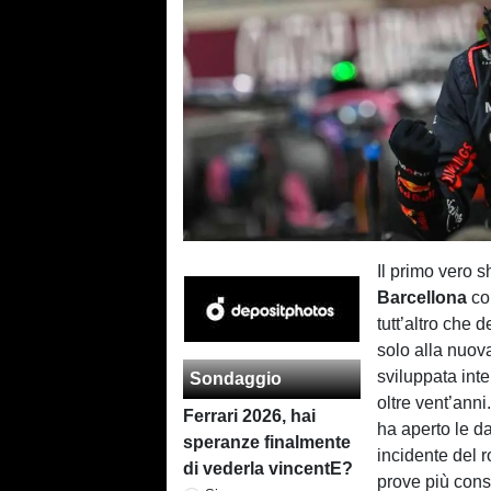
Il primo vero 
Barcellona
con
tutt’altro che d
solo alla nuov
sviluppata int
Sondaggio
oltre vent’anni
Ferrari 2026, hai
ha aperto le d
speranze finalmente
incidente del r
di vederla vincentE?
prove più consi