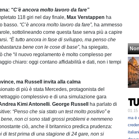
rena:
“C’è ancora molto lavoro da fare”
letato 118 giri nel day finale,
Max Verstappen
ha
ilo basso.
“C’è ancora molto lavoro da fare”,
ha ammesso
parole, sottolineando come questa fase serva più a capire
arsi.
“È tutto ancora in fase di sviluppo, ma penso che
abbastanza bene con le cose di base”
, ha spiegato,
Non
ò che “il nuovo regolamento è molto complesso per
aggio chiaro: oggi contano affidabilità e dati, non i tempi
ince, ma Russell invita alla calma
ionato di più è stata Mercedes, protagonista del
metraggio complessivo e di una simulazione gara
Andrea Kimi Antonelli
.
George Russell
ha parlato di
01:15
itive:
“Penso che sia stato un test molto positivo”
e
ma è 
te bene, non ci sono stati grossi problemi e nemmeno
creder
onostante ciò, anche il britannico predica prudenza:
italia
i di test prima di una stagione di 24 gare, non si