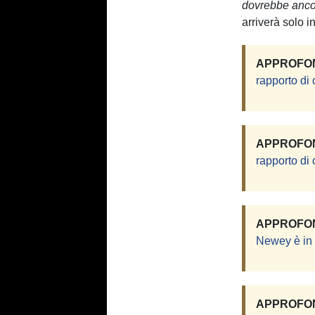
dovrebbe ancor
arriverà solo in
APPROFON
rapporto d
APPROFON
rapporto d
APPROFON
Newey è in 
APPROFON