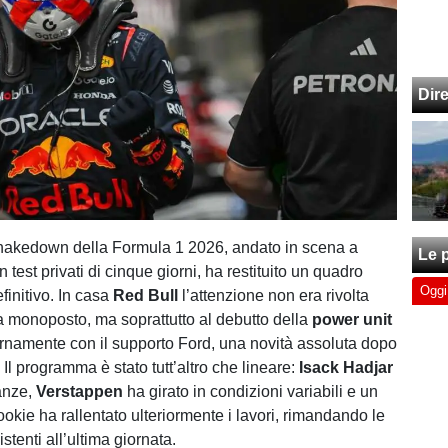
Dir
shakedown della Formula 1 2026, andato in scena a
Le p
 test privati di cinque giorni, ha restituito un quadro
Oggi
efinitivo. In casa
Red Bull
l’attenzione non era rivolta
a monoposto, ma soprattutto al debutto della
power unit
ernamente con il supporto Ford, una novità assoluta dopo
. Il programma è stato tutt’altro che lineare:
Isack Hadjar
anze,
Verstappen
ha girato in condizioni variabili e un
ookie ha rallentato ulteriormente i lavori, rimandando le
stenti all’ultima giornata.