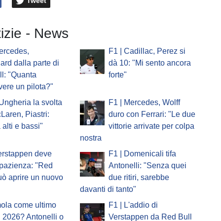
Tweet
tizie - News
ercedes,
F1 | Cadillac, Perez si
ard dalla parte di
dà 10: "Mi sento ancora
l: "Quanta
forte"
vere un pilota?"
'Ungheria la svolta
F1 | Mercedes, Wolff
Laren, Piastri:
duro con Ferrari: "Le due
 alti e bassi"
vittorie arrivate per colpa
nostra
erstappen deve
F1 | Domenicali tifa
pazienza: "Red
Antonelli: "Senza quei
uò aprire un nuovo
due ritiri, sarebbe
davanti di tanto"
mola come ultimo
F1 | L'addio di
 2026? Antonelli o
Verstappen da Red Bull