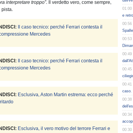
davve
a interpretare troppo”
. Il verdetto vero, come sempre,
01:00
 pista.
e retr
00:56
DISCI:
Il caso tecnico: perché Ferrari contesta il
Spalle
i compressione Mercedes
00:53
Dimarc
00:49
DISCI:
Il caso tecnico: perché Ferrari contesta il
dall'A
i compressione Mercedes
00:45
cilieg
00:41
caso. 
DISCI:
Esclusiva, Aston Martin estrema: ecco perché
00:38
ritardo
dell'e
00:34
accop
DISCI:
Esclusiva, il vero motivo del terrore Ferrari e
00:30