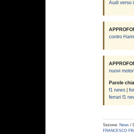
Audi verso 
APPROFON
contro Hami
APPROFON
nuovi motor
Parole chi
f1 news
|
fo
ferrari f1 n
Sezione:
News
/ 
FRANCESCO FR