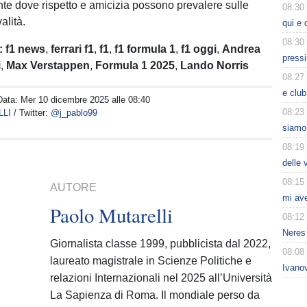
nte dove rispetto e amicizia possono prevalere sulle
08:30
valità.
qui e 
08:30
:
f1 news
,
ferrari f1
,
f1
,
f1 formula 1
,
f1 oggi
,
Andrea
press
i
,
Max Verstappen
,
Formula 1 2025
,
Lando Norris
08:27
e club
Data:
Mer 10 dicembre 2025 alle 08:40
08:23
LLI
/ Twitter:
@j_pablo99
siamo 
08:19
delle 
08:15
AUTORE
mi av
Paolo Mutarelli
08:12
Neres 
Giornalista classe 1999, pubblicista dal 2022,
08:08
laureato magistrale in Scienze Politiche e
Ivanov
relazioni Internazionali nel 2025 all’Università
La Sapienza di Roma. Il mondiale perso da