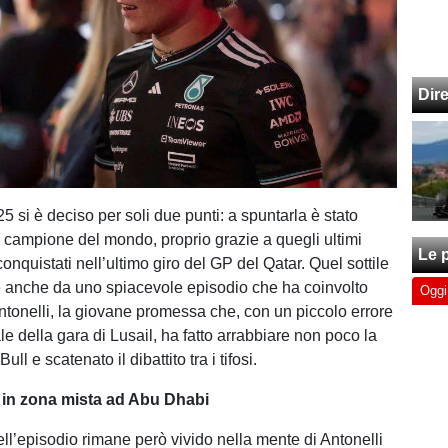
Dir
5 si è deciso per soli due punti: a spuntarla è stato
, campione del mondo, proprio grazie a quegli ultimi
Le p
conquistati nell’ultimo giro del GP del Qatar. Quel sottile
 anche da uno spiacevole episodio che ha coinvolto
Oggi
tonelli, la giovane promessa che, con un piccolo errore
ale della gara di Lusail, ha fatto arrabbiare non poco la
ll e scatenato il dibattito tra i tifosi.
o in zona mista ad Abu Dhabi
uell’episodio rimane però vivido nella mente di Antonelli