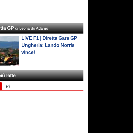
etta GP
di Leonardo Adamo
LIVE F1 | Diretta Gara GP
Ungheria: Lando Norris
vince!
iù lette
Ieri