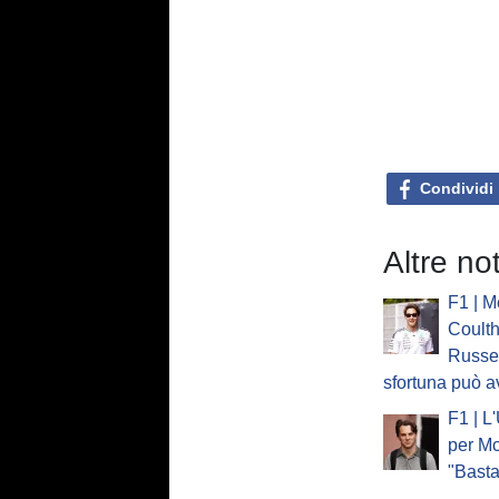
Condividi
Altre no
F1 | M
Coulth
Russel
sfortuna può a
F1 | L
per Mc
"Basta