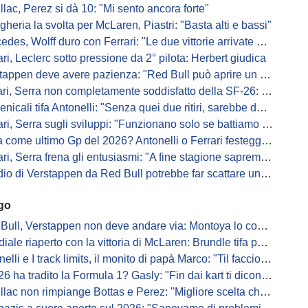
llac, Perez si dà 10: "Mi sento ancora forte"
gheria la svolta per McLaren, Piastri: "Basta alti e bassi"
es, Wolff duro con Ferrari: "Le due vittorie arrivate per colpa nostra
ari, Leclerc sotto pressione da 2° pilota: Herbert giudica
appen deve avere pazienza: "Red Bull può aprire un nuovo corso"
 Serra non completamente soddisfatto della SF-26: "Non è solo la mia macchina"
ali tifa Antonelli: "Senza quei due ritiri, sarebbe davanti di tanto"
ri, Serra sugli sviluppi: "Funzionano solo se battiamo gli altri"
me ultimo Gp del 2026? Antonelli o Ferrari festeggiano il titolo in casa...
, Serra frena gli entusiasmi: "A fine stagione sapremo se SF-26 è forte"
di Verstappen da Red Bull potrebbe far scattare un domino: ne parla Fittipaldi
ago
Bull, Verstappen non deve andare via: Montoya lo convince
ale riaperto con la vittoria di McLaren: Brundle tifa papaya
i e I track limits, il monito di papà Marco: "TiI faccio fare la fine della gallina"
a tradito la Formula 1? Gasly: "Fin dai kart ti dicono di non alzare il piede dal gas"
ac non rimpiange Bottas e Perez: "Migliore scelta che potessimo fare"