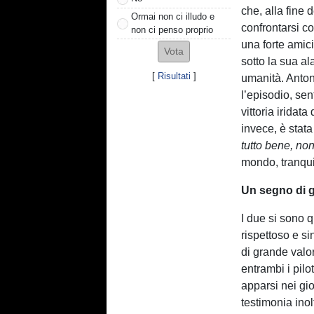
che, alla fine
Ormai non ci illudo e
confrontarsi c
non ci penso proprio
una forte amic
sotto la sua a
[
Risultati
]
umanità. Anton
l’episodio, se
vittoria iridat
invece, è stat
tutto bene, non
mondo, tranqui
Un segno di g
I due si sono 
rispettoso e s
di grande valo
entrambi i pilo
apparsi nei gio
testimonia inol