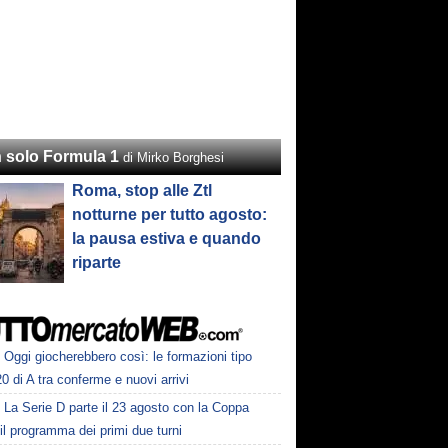
 solo Formula 1
di Mirko Borghesi
Roma, stop alle Ztl
notturne per tutto agosto:
la pausa estiva e quando
riparte
Oggi giocherebbero così: le formazioni tipo
20 di A tra conferme e nuovi arrivi
La Serie D parte il 23 agosto con la Coppa
: il programma dei primi due turni