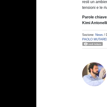
resti un ambie
tensioni e le ri
Parole chiave
Kimi Antonell
Sezione:
News
/ 
PAOLO MUTARE
vedi letture