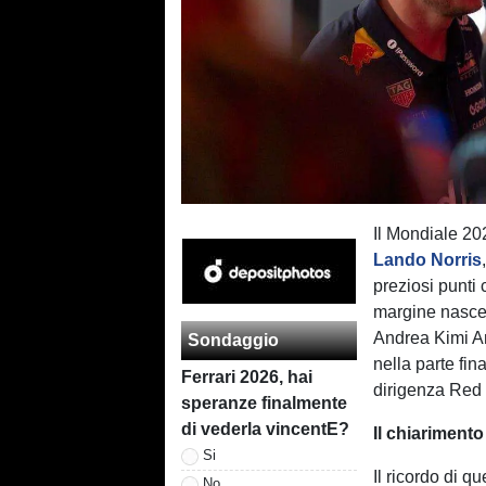
Il Mondiale 202
Lando Norris
preziosi punti 
margine nasce
Andrea Kimi An
Sondaggio
nella parte fin
Ferrari 2026, hai
dirigenza Red Bu
speranze finalmente
di vederla vincentE?
Il chiariment
Si
Il ricordo di q
No