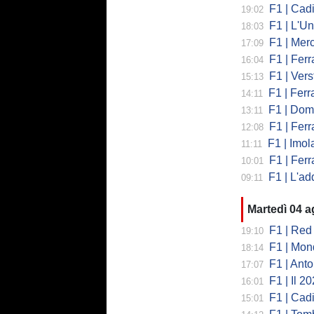
F1 | Cadi
19:02
F1 | L'Un
18:03
F1 | Merced
17:09
F1 | Ferr
16:04
F1 | Verst
15:13
F1 | Ferrari,
14:11
F1 | Domenic
13:11
F1 | Ferra
12:08
F1 | Imola co
11:11
F1 | Ferrari
10:01
F1 | L'addio 
09:11
Martedì 04 
F1 | Red 
19:10
F1 | Mondi
18:14
F1 | Antonell
17:07
F1 | Il 2026 h
16:01
F1 | Cadill
15:01