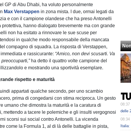
 del GP di Abu Dhabi, ha voluto personalmente
on
Max Verstappen
in zona mista. I due, ormai legati da
izia e con il campione olandese che ha preso Antonelli
la protettiva, hanno dialogato brevemente ma con grande
elli non ha esitato a rinnovare le sue scuse per
ntendosi in qualche modo responsabile della mancata
Non
a del compagno di squadra. La risposta di Verstappen,
a immediata e rassicurante:
“Amico, non devi scusarti. Va
 preoccuparti,”
ha detto il quattro volte campione del
llizzandolo e mostrando una sportività esemplare.
rande rispetto e maturità
quindi appartati qualche secondo, per uno scambio
incero, prima di congedarsi con stima reciproca. Un gesto
08:37
re umano che dimostra la maturità e la caratura di
delle 
ti, mettendo a tacere le polemiche e gli insulti vergognosi
rni scorsi sui social contro Antonelli. La vicenda
08:34
tre come la Formula 1, al di là delle battaglie in pista,
Italia