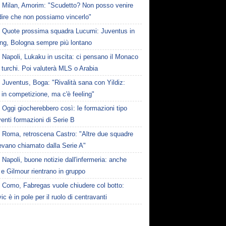
Milan, Amorim: "Scudetto? Non posso venire
dire che non possiamo vincerlo"
Quote prossima squadra Lucumi: Juventus in
ing, Bologna sempre più lontano
Napoli, Lukaku in uscita: ci pensano il Monaco
 turchi. Poi valuterà MLS o Arabia
Juventus, Boga: "Rivalità sana con Yildiz:
in competizione, ma c'è feeling"
Oggi giocherebbero così: le formazioni tipo
venti formazioni di Serie B
Roma, retroscena Castro: "Altre due squadre
evano chiamato dalla Serie A"
Napoli, buone notizie dall'infermeria: anche
e Gilmour rientrano in gruppo
Como, Fabregas vuole chiudere col botto:
ic è in pole per il ruolo di centravanti