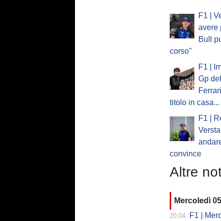
F1 | V
avere 
Bull p
corso"
F1 | I
Gp del
Ferrar
titolo in casa...
F1 | R
Verst
andare
convince
Altre not
Mercoledì 0
F1 | Mercede
20:04