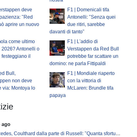
erstappen deve
F1 | Domenicali tifa
pazienza: "Red
Antonelli: "Senza quei
uò aprire un nuovo
due ritiri, sarebbe
davanti di tanto"
mola come ultimo
F1 | L'addio di
 2026? Antonelli o
Verstappen da Red Bull
i festeggiano il
potrebbe far scattare un
domino: ne parla Fittipaldi
ed Bull,
F1 | Mondiale riaperto
appen non deve
con la vittoria di
 via: Montoya lo
McLaren: Brundle tifa
papaya
izie
5 ago
s, Coulthard dalla parte di Russell: "Quanta sfortuna può avere un pilota?"