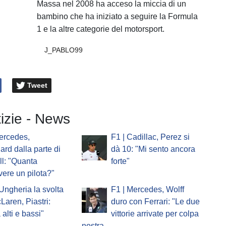
Massa nel 2008 ha acceso la miccia di un
bambino che ha iniziato a seguire la Formula
1 e la altre categorie del motorsport.
J_PABLO99
Tweet
tizie - News
ercedes,
F1 | Cadillac, Perez si
ard dalla parte di
dà 10: "Mi sento ancora
l: "Quanta
forte"
vere un pilota?"
'Ungheria la svolta
F1 | Mercedes, Wolff
Laren, Piastri:
duro con Ferrari: "Le due
 alti e bassi"
vittorie arrivate per colpa
nostra