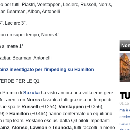
po per tutti: Piastri, Verstappen, Leclerc, Russell, Norris,
ar, Bearman, Albon, Antonelli
6°, Leclerc 3°.
° con un super tempo, Norris 4°
Non
 si mette 1°
 Hadjar, Bearman, Antonelli
ainz investigato per l'impeding su Hamilton
ERDE PER LE Q1!
n Premio di
Suzuka
ha visto ancora una volta emergere
 McLaren, con
Norris
davanti a tutti grazie a un tempo di
01:15
 sue spalle
Russell
(+0.254),
Verstappen
(+0.356),
ma è 
09) e
Hamilton
(+0.464) hanno confermato un equilibrio
creder
ra i top team. Restano esclusi dalla Q3 piloti importanti
italia
ainz
,
Alonso
,
Lawson
e
Tsunoda
, tutti raccolti in meno