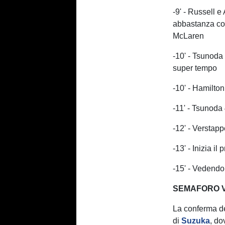
-9' - Russell 
abbastanza co
McLaren
-10' - Tsunod
super tempo
-10' - Hamilto
-11' - Tsunoda
-12' - Verstap
-13' - Inizia il
-15' - Vedendo
SEMAFORO V
La conferma de
di
Suzuka
, do