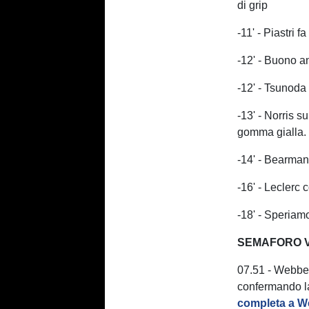
di grip
-11' - Piastri f
-12' - Buono a
-12' - Tsunoda
-13' - Norris 
gomma gialla
-14' - Bearman
-16' - Leclerc
-18' - Speriamo
SEMAFORO V
07.51 - Webber,
confermando la 
completa a W