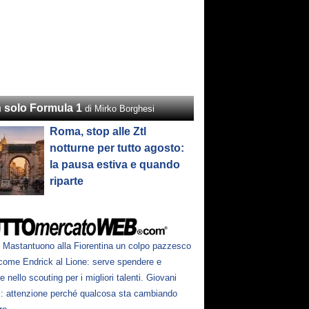
 solo Formula 1
di Mirko Borghesi
Roma, stop alle Ztl
notturne per tutto agosto:
la pausa estiva e quando
riparte
Mastantuono alla Fiorentina un colpo pazzesco
come Endrick al Lione: serve spendere e
e nello scouting per i migliori talenti. Giovani
ni: attenzione perché qualcosa sta cambiando