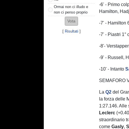
-6' - Primo col
Ormai non ci illudo e
Hamilton, Hadj
non ci penso proprio
-7' - Hamilton 
[
Risultati
]
-7' - Piastri 1
-8'- Verstappen
-9' - Russell,
-10' - Intanto
S
SEMAFORO V
La
Q2
del Gra
la forza delle
1:27.146. Alle
Leclerc
(+0.4
straordinario t
come
Gasly
,
S