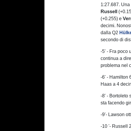
1:27.687. Una 
Russell
(+0.1
(+0.255) e
Ver
decimi. Nonost
dalla Q2
Hülk
secondo di di
-5' - Fra poco 
continua a dir
problema nel c
-6' - Hamilton
Haas a 4 decim
-8' - Bortoleto
sta facendo gi
-9'- Lawson ot
-10 '- Russell