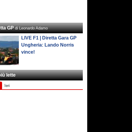
etta GP
di Leonardo Adamo
LIVE F1 | Diretta Gara GP
Ungheria: Lando Norris
vince!
iù lette
Ieri