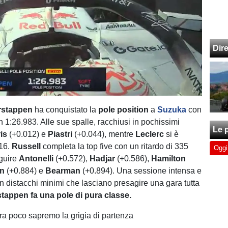
Dir
rstappen
ha conquistato la
pole position
a
Suzuka
con
n 1:26.983. Alle sue spalle, racchiusi in pochissimi
Le p
is
(+0.012) e
Piastri
(+0.044), mentre
Leclerc
si è
316.
Russell
completa la top five con un ritardo di 335
Oggi
eguire
Antonelli
(+0.572),
Hadjar
(+0.586),
Hamilton
n
(+0.884) e
Bearman
(+0.894). Una sessione intensa e
n distacchi minimi che lasciano presagire una gara tutta
tappen fa una pole di pura classe.
i, fra poco sapremo la grigia di partenza