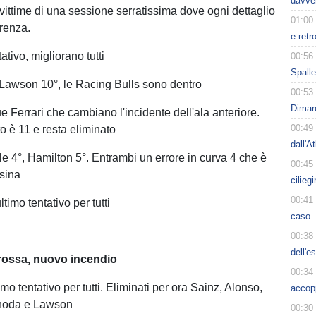
davve
 vittime di una sessione serratissima dove ogni dettaglio
01:00
erenza.
e retr
tativo, migliorano tutti
00:56
Spalle
, Lawson 10°, le Racing Bulls sono dentro
00:53
Dimarc
 due Ferrari che cambiano l'incidente dell'ala anteriore.
00:49
o è 11 e resta eliminato
dall'A
ale 4°, Hamilton 5°. Entrambi un errore in curva 4 che è
00:45
sina
cilieg
00:41
ltimo tentativo per tutti
caso. 
00:38
dell'e
 rossa, nuovo incendio
00:34
primo tentativo per tutti. Eliminati per ora Sainz, Alonso,
accop
noda e Lawson
00:30