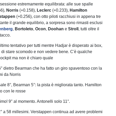
sessione estremamente equilibrata: alle sue spalle
56),
Norris
(+0.158),
Leclerc
(+0.233),
Hamilton
stappen
(+0.256), con otto piloti racchiusi in appena tre
ante il grande equilibrio, a sorpresa sono rimasti esclusi
enberg
,
Bortoleto
,
Ocon
,
Doohan
e
Stroll
, tutti oltre il
stacco.
ultimo tentativo per tutti mentre Hadjar è disperato ai box,
e di stare scomodo e non vedere bene. C'è qualche
ockpit ma non è chiaro quale
 6° dietro Bearman che ha fatto un giro spaventoso con la
i da Norris
 sale 8°, Bearman 5°: la pista è migliorata tanto. Hamilton
ro con le rosse
timo! 9° al momento. Antonelli solo 11°.
 2° a 58 millesimi. Verstappen continua ad avere problemi