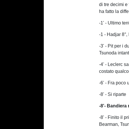
di tre decimi e
ha fatto la diff
-1' - Ultimo ten
-1 - Hadjar 8°
-3' - Pit per i
Tsunoda intant
-4' - Leclerc s
costato qualco
-6' - Fra poco u
-8' - Si riparte
-8'- Bandiera
-8' - Finito il 
Bearman, Tsu