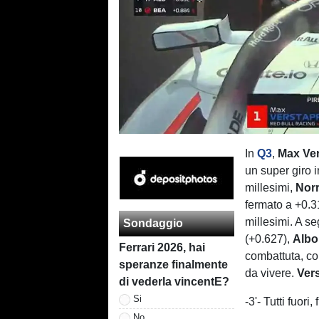
In
Q3
,
Max Ve
un super giro i
millesimi,
Norr
fermato a +0.
millesimi. A s
Sondaggio
(+0.627),
Albo
Ferrari 2026, hai
combattuta, co
speranze finalmente
da vivere.
Vers
di vederla vincentE?
Si
-3'- Tutti fuor
No