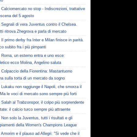
ro
Calciomercato no stop - Indiscrezioni, trattative
oscena del 5 agosto
Segnali di vera Juventus contro il Chelsea.
tti ritrova Zhegrova e parla di mercato
Il primo derby fra Inter e Milan finisce in parità.
o subito fra i più pimpanti
Roma, un esterno entra e uno esce:
tletico ecco Molina, Angelino saluta
Colpaccio della Fiorentina: Mastantuono
ina sulla torta di un mercato da sogno
Lukaku non raggiunge il Napoli, che smorza il
Ma le voci di mercato sono sempre più forti
Salah al Trabzonspor, il colpo più sorprendente
state: il calcio turco sempre più attraente
Non solo la Juventus, tutti i risultati e gli
piamenti della Women's Champions League
Amorim e il plauso ad Allegri: "Si vede che il