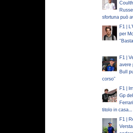
Coulth
Russel
sfortuna può a
F1 | L
per Mc
"Basta
F1 | V
avere 
Bull p
corso"
F1 | I
Gp del
Ferrar
titolo in casa...
F1 | R
Verst