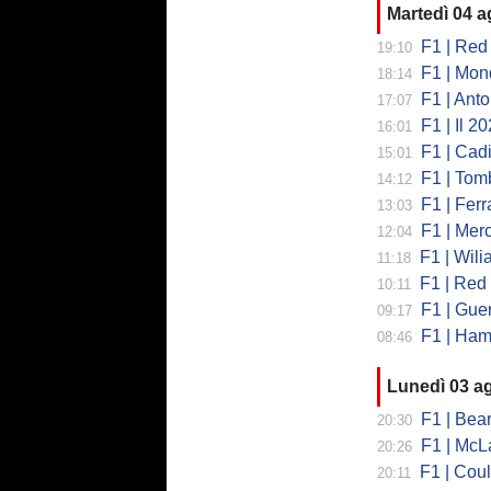
Martedì 04 
F1 | Red 
19:10
F1 | Mondi
18:14
F1 | Antonell
17:07
F1 | Il 2026 h
16:01
F1 | Cadill
15:01
F1 | Tombazi
14:12
F1 | Ferrar
13:03
F1 | Mercede
12:04
F1 | Wiliams
11:18
F1 | Red Bul
10:11
F1 | Guerra
09:17
F1 | Hamilto
08:46
Lunedì 03 a
F1 | Bearman
20:30
F1 | McLaren
20:26
F1 | Coulth
20:11