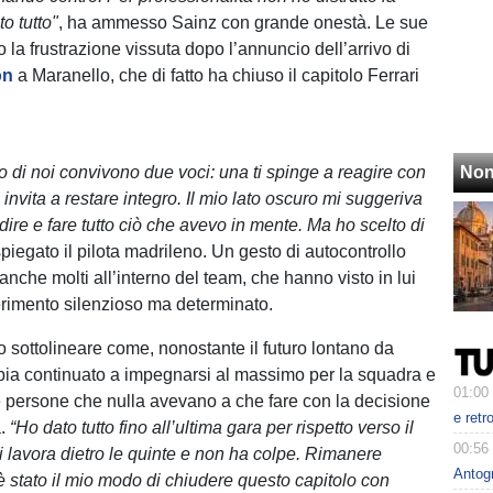
to tutto"
, ha ammesso Sainz con grande onestà. Le sue
no la frustrazione vissuta dopo l’annuncio dell’arrivo di
on
a Maranello, che di fatto ha chiuso il capitolo Ferrari
 di noi convivono due voci: una ti spinge a reagire con
Non
ti invita a restare integro. Il mio lato oscuro mi suggeriva
 dire e fare tutto ciò che avevo in mente. Ma ho scelto di
spiegato il pilota madrileno. Un gesto di autocontrollo
anche molti all’interno del team, che hanno visto in lui
ferimento silenzioso ma determinato.
o sottolineare come, nonostante il futuro lontano da
bia continuato a impegnarsi al massimo per la squadra e
01:00
le persone che nulla avevano a che fare con la decisione
e retr
a.
“Ho dato tutto fino all’ultima gara per rispetto verso il
00:56
i lavora dietro le quinte e non ha colpe. Rimanere
Antog
è stato il mio modo di chiudere questo capitolo con