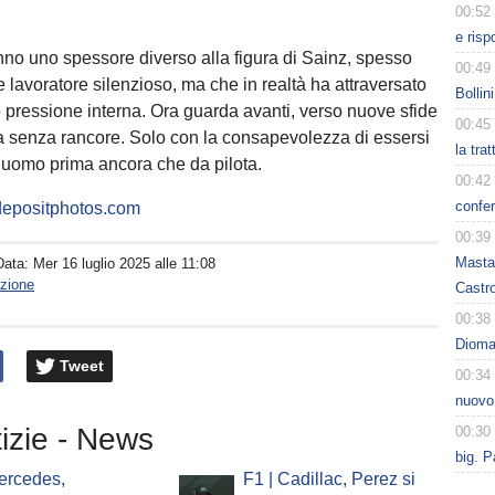
00:52
e risp
no uno spessore diverso alla figura di Sainz, spesso
00:49
 lavoratore silenzioso, ma che in realtà ha attraversato
Bollin
 pressione interna. Ora guarda avanti, verso nuove sfide
00:45
a senza rancore. Solo con la consapevolezza di essersi
la tra
uomo prima ancora che da pilota.
00:42
confer
depositphotos.com
00:39
Masta
Data:
Mer 16 luglio 2025 alle 11:08
zione
Castro
00:38
Dioman
Tweet
00:34
nuovo
tizie - News
00:30
big. P
ercedes,
F1 | Cadillac, Perez si