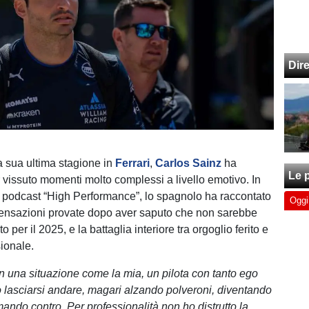
Dir
a sua ultima stagione in
Ferrari
,
Carlos Sainz
ha
Le p
r vissuto momenti molto complessi a livello emotivo. In
al podcast “High Performance”, lo spagnolo ha raccontato
Oggi
e sensazioni provate dopo aver saputo che non sarebbe
 per il 2025, e la battaglia interiore tra orgoglio ferito e
ionale.
n una situazione come la mia, un pilota con tanto ego
 lasciarsi andare, magari alzando polveroni, diventando
ando contro. Per professionalità non ho distrutto la