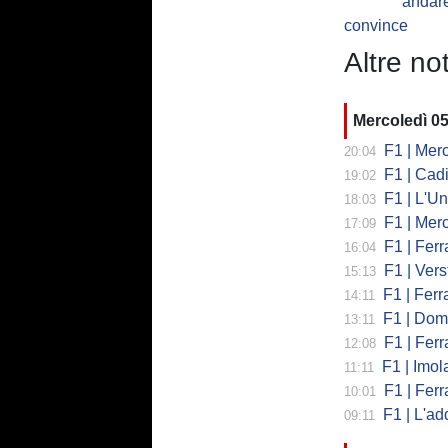
andare
convince
Altre not
Mercoledì 0
F1 | Mercede
20:04
F1 | Cadi
19:02
F1 | L'Un
18:03
F1 | Merced
17:09
F1 | Ferr
16:04
F1 | Verst
15:13
F1 | Ferrari,
14:11
F1 | Domenic
13:11
F1 | Ferra
12:08
F1 | Imola co
11:11
F1 | Ferrari
10:01
F1 | L'addio 
09:11