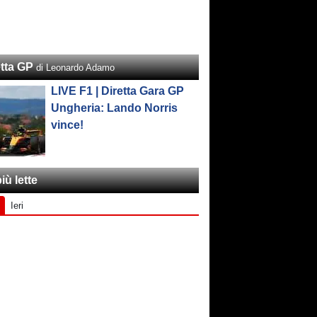
etta GP
di Leonardo Adamo
LIVE F1 | Diretta Gara GP
Ungheria: Lando Norris
vince!
iù lette
Ieri