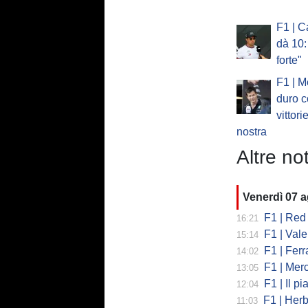
F1 | C
dà 10:
forte"
F1 | M
duro c
vittori
nostra
Altre not
Venerdì 07 
F1 | Red 
16:21
F1 | Valent
15:14
F1 | Ferrari
14:02
F1 | Mercedes
13:05
F1 | Il piano
12:04
F1 | Herb
11:03