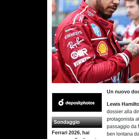
Un nuovo doc
Lewis Hamilt
dossier alla d
protagonista at
Sondaggio
passaggio da M
Ferrari 2026, hai
ben lontana da