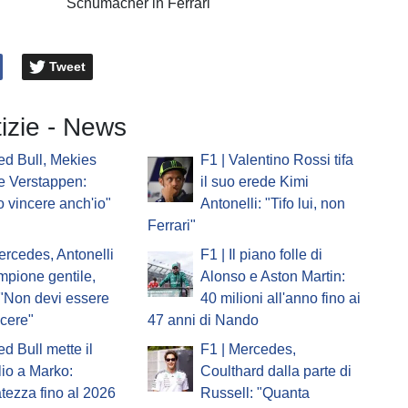
Schumacher in Ferrari
Tweet
tizie - News
ed Bull, Mekies
F1 | Valentino Rossi tifa
e Verstappen:
il suo erede Kimi
o vincere anch'io"
Antonelli: "Tifo lui, non
Ferrari"
ercedes, Antonelli
F1 | Il piano folle di
ampione gentile,
Alonso e Aston Martin:
 "Non devi essere
40 milioni all'anno fino ai
ncere"
47 anni di Nando
ed Bull mette il
F1 | Mercedes,
io a Marko:
Coulthard dalla parte di
atezza fino al 2026
Russell: "Quanta