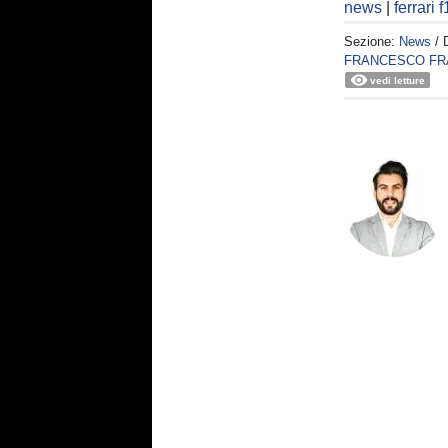
news
|
ferrari f
Sezione:
News
/ 
FRANCESCO FR
vedi letture