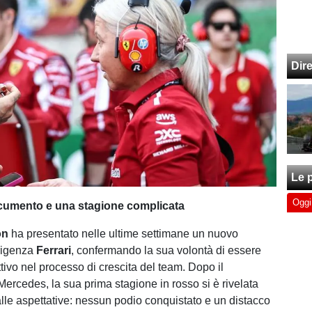
Dir
Le p
Oggi
umento e una stagione complicata
on
ha presentato nelle ultime settimane un nuovo
irigenza
Ferrari
, confermando la sua volontà di essere
tivo nel processo di crescita del team. Dopo il
ercedes, la sua prima stagione in rosso si è rivelata
lle aspettative: nessun podio conquistato e un distacco