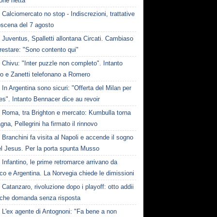
one netta
Calciomercato no stop - Indiscrezioni, trattative
oscena del 7 agosto
Juventus, Spalletti allontana Circati. Cambiaso
restare: "Sono contento qui"
Chivu: "Inter puzzle non completo". Intanto
ro e Zanetti telefonano a Romero
In Argentina sono sicuri: "Offerta del Milan per
s". Intanto Bennacer dice au revoir
Roma, tra Brighton e mercato: Kumbulla torna
gna, Pellegrini ha firmato il rinnovo
Branchini fa visita al Napoli e accende il sogno
el Jesus. Per la porta spunta Musso
Infantino, le prime retromarce arrivano da
o e Argentina. La Norvegia chiede le dimissioni
Catanzaro, rivoluzione dopo i playoff: otto addii
lche domanda senza risposta
L'ex agente di Antognoni: "Fa bene a non