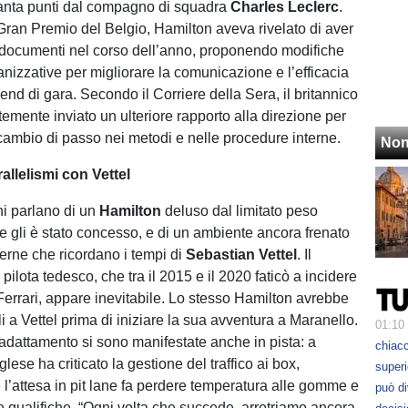
uanta punti dal compagno di squadra
Charles Leclerc
.
 Gran Premio del Belgio, Hamilton aveva rivelato di aver
i documenti nel corso dell’anno, proponendo modifiche
anizzative per migliorare la comunicazione e l’efficacia
nd di gara. Secondo il Corriere della Sera, il britannico
emente inviato un ulteriore rapporto alla direzione per
 cambio di passo nei metodi e nelle procedure interne.
Non
allelismi con Vettel
ni parlano di un
Hamilton
deluso dal limitato peso
e gli è stato concesso, e di un ambiente ancora frenato
terne che ricordano i tempi di
Sebastian Vettel
. Il
l pilota tedesco, che tra il 2015 e il 2020 faticò a incidere
 Ferrari, appare inevitabile. Lo stesso Hamilton avrebbe
i a Vettel prima di iniziare la sua avventura a Maranello.
01:10
i adattamento si sono manifestate anche in pista: a
chiacc
glese ha criticato la gestione del traffico ai box,
superi
l’attesa in pit lane fa perdere temperatura alle gomme e
può d
 qualifiche. “Ogni volta che succede, arretriamo ancora