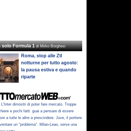
 solo Formula 1
di Mirko Borghesi
Roma, stop alle Ztl
notturne per tutto agosto:
la pausa estiva e quando
riparte
L'Inter dimostri di poter fare mercato. Troppe
hiere e pochi fatti: guai a pensare di essere
ore a tutte le altre a prescindere. Juve, il portiere
iventare un "problema". Milan-Leao, serve una