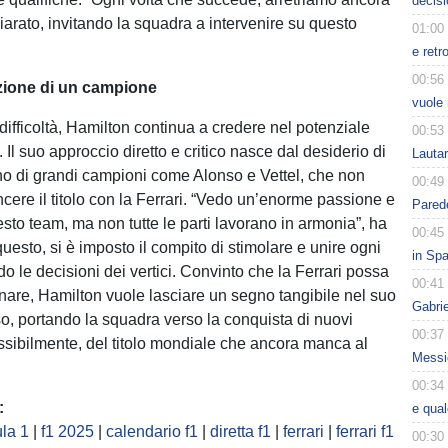
decisi
hiarato, invitando la squadra a intervenire su questo
01:00
e retr
00:56
zione di un campione
vuole 
difficoltà, Hamilton continua a credere nel potenziale
00:53
 Il suo approccio diretto e critico nasce dal desiderio di
Lauta
tino di grandi campioni come Alonso e Vettel, che non
00:49
ncere il titolo con la Ferrari. “Vedo un’enorme passione e
Parede
sto team, ma non tutte le parti lavorano in armonia”, ha
00:45
uesto, si è imposto il compito di stimolare e unire ogni
in Spa
do le decisioni dei vertici. Convinto che la Ferrari possa
00:41
nare, Hamilton vuole lasciare un segno tangibile nel suo
Gabri
so, portando la squadra verso la conquista di nuovi
00:37
ssibilmente, del titolo mondiale che ancora manca al
Messic
00:34
:
e qua
la 1
|
f1 2025
|
calendario f1
|
diretta f1
|
ferrari
|
ferrari f1
00:30