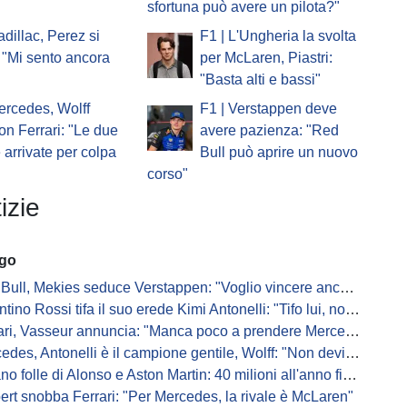
sfortuna può avere un pilota?"
adillac, Perez si
F1 | L'Ungheria la svolta
 "Mi sento ancora
per McLaren, Piastri:
"Basta alti e bassi"
ercedes, Wolff
F1 | Verstappen deve
on Ferrari: "Le due
avere pazienza: "Red
e arrivate per colpa
Bull può aprire un nuovo
corso"
izie
ago
Bull, Mekies seduce Verstappen: "Voglio vincere anch'io"
ino Rossi tifa il suo erede Kimi Antonelli: "Tifo lui, non Ferrari"
, Vasseur annuncia: "Manca poco a prendere Mercedes, ma non basterà l'ADUO"
, Antonelli è il campione gentile, Wolff: "Non devi essere stronzo per vincere"
 folle di Alonso e Aston Martin: 40 milioni all'anno fino ai 47 anni di Nando
ert snobba Ferrari: "Per Mercedes, la rivale è McLaren"