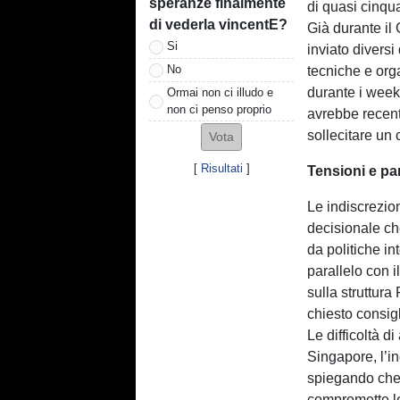
speranze finalmente
di quasi cinq
di vederla vincentE?
Già durante il
Si
inviato divers
No
tecniche e org
durante i weeke
Ormai non ci illudo e
non ci penso proprio
avrebbe recent
sollecitare un
[
Risultati
]
Tensioni e par
Le indiscrezio
decisionale ch
da politiche in
parallelo con i
sulla struttura
chiesto consigl
Le difficoltà d
Singapore, l’in
spiegando che 
compromette le