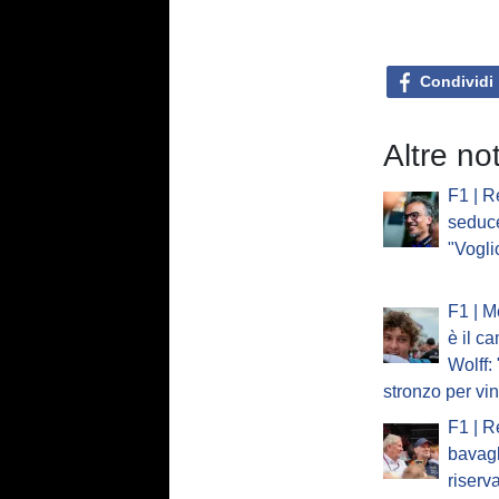
Condividi
Altre no
F1 | R
seduc
"Vogli
F1 | M
è il c
Wolff:
stronzo per vi
F1 | R
bavagl
riserv