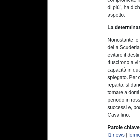
di più”, ha dic
aspetto.
La determina
Nonostante le 
della Scuderia.
evitare il des
riuscirono a vi
capacità in que
spiegato. Per q
reparto, sfidan
tornare a domi
periodo in ros
successi e, po
Cavallino.
Parole chiave
f1 news
|
formu