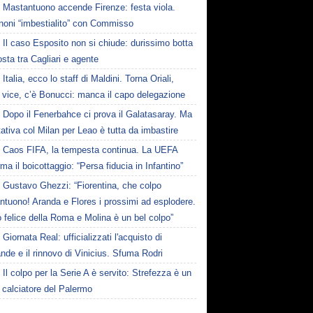
Mastantuono accende Firenze: festa viola.
noni “imbestialito” con Commisso
Il caso Esposito non si chiude: durissimo botta
osta tra Cagliari e agente
Italia, ecco lo staff di Maldini. Torna Oriali,
i vice, c’è Bonucci: manca il capo delegazione
Dopo il Fenerbahce ci prova il Galatasaray. Ma
ttativa col Milan per Leao è tutta da imbastire
Caos FIFA, la tempesta continua. La UEFA
ma il boicottaggio: “Persa fiducia in Infantino”
Gustavo Ghezzi: “Fiorentina, che colpo
ntuono! Aranda e Flores i prossimi ad esplodere.
 felice della Roma e Molina è un bel colpo”
Giornata Real: ufficializzati l'acquisto di
de e il rinnovo di Vinicius. Sfuma Rodri
Il colpo per la Serie A è servito: Strefezza è un
 calciatore del Palermo