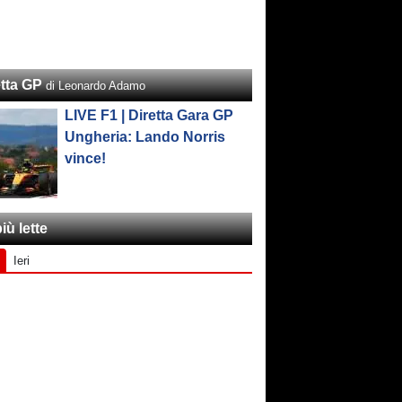
etta GP
di Leonardo Adamo
LIVE F1 | Diretta Gara GP
Ungheria: Lando Norris
vince!
iù lette
Ieri