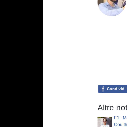
Condividi
Altre no
F1 | M
Coulth