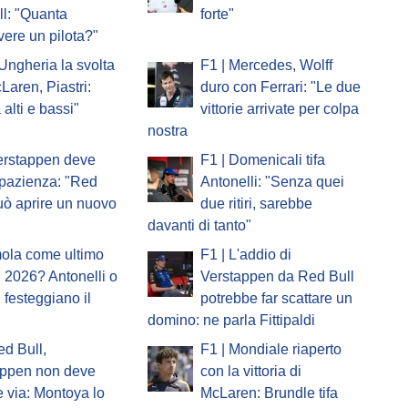
l: "Quanta
forte"
vere un pilota?"
'Ungheria la svolta
F1 | Mercedes, Wolff
Laren, Piastri:
duro con Ferrari: "Le due
 alti e bassi"
vittorie arrivate per colpa
nostra
erstappen deve
F1 | Domenicali tifa
pazienza: "Red
Antonelli: "Senza quei
uò aprire un nuovo
due ritiri, sarebbe
davanti di tanto"
mola come ultimo
F1 | L'addio di
 2026? Antonelli o
Verstappen da Red Bull
i festeggiano il
potrebbe far scattare un
domino: ne parla Fittipaldi
ed Bull,
F1 | Mondiale riaperto
appen non deve
con la vittoria di
 via: Montoya lo
McLaren: Brundle tifa