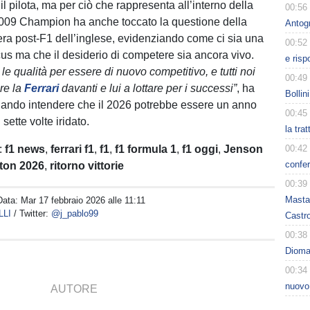
il pilota, ma per ciò che rappresenta all’interno della
00:56
2009 Champion ha anche toccato la questione della
Antog
iera post-F1 dell’inglese, evidenziando come ci sia una
00:52
ircus ma che il desiderio di competere sia ancora vivo.
e risp
 le qualità per essere di nuovo competitivo, e tutti noi
00:49
re la
Ferrari
davanti e lui a lottare per i successi”
, ha
Bollin
iando intendere che il 2026 potrebbe essere un anno
00:45
l sette volte iridato.
la tra
:
f1 news
,
ferrari f1
,
f1
,
f1 formula 1
,
f1 oggi
,
Jenson
00:42
confer
ton 2026
,
ritorno vittorie
00:39
Masta
Data:
Mar 17 febbraio 2026 alle 11:11
LLI
/ Twitter:
@j_pablo99
Castro
00:38
Dioman
00:34
nuovo
AUTORE