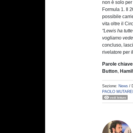
non è solo per 
Formula 1. Il 
possibile carr
vita oltre il C
“Lewis ha tutte
vogliamo vede
concluso, lasc
rivelatore per i
Parole chiave
Button
,
Hamil
Sezione:
News
/ 
PAOLO MUTARE
vedi letture