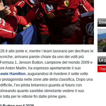
Dir
26 è alle porte e, mentre i team lavorano per decifrare le
ecniche, arrivano parole chiare da uno dei volti più
Le p
la Formula 1. Jenson Button, campione del mondo 2009 e
re Aston Martin, ha espresso apertamente il suo
Oggi
Lewis Hamilton
, augurandosi di rivedere il sette volte
o protagonista nelle zone alte della classifica. Dopo una
ifficile, l’ex pilota britannico guarda al futuro con
tolineando quanto sarebbe stimolante vedere il suo
 lotta per le vittorie fin dalle prime gare.
i Button per il 2026