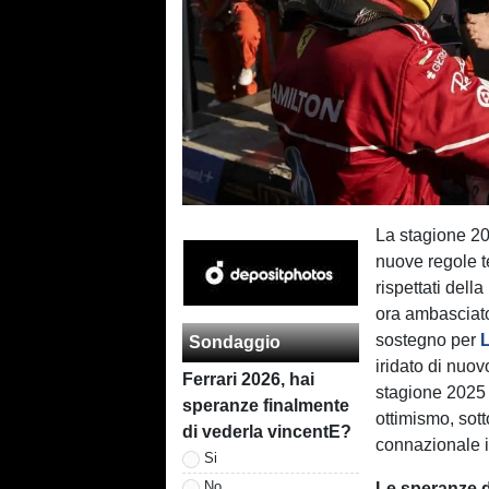
La stagione 20
nuove regole t
rispettati del
ora ambasciato
sostegno per
Sondaggio
iridato di nuov
Ferrari 2026, hai
stagione 2025 d
speranze finalmente
ottimismo, sot
di vederla vincentE?
connazionale in
Si
No
Le speranze d