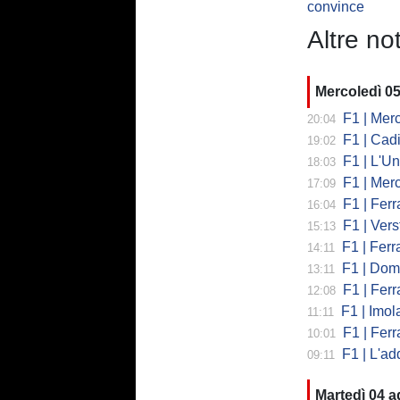
convince
Altre not
Mercoledì 0
F1 | Mercede
20:04
F1 | Cadi
19:02
F1 | L'Un
18:03
F1 | Merced
17:09
F1 | Ferr
16:04
F1 | Verst
15:13
F1 | Ferrari,
14:11
F1 | Domenic
13:11
F1 | Ferra
12:08
F1 | Imola co
11:11
F1 | Ferrari
10:01
F1 | L'addio 
09:11
Martedì 04 