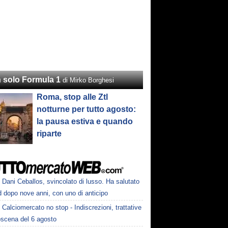
 solo Formula 1
di Mirko Borghesi
Roma, stop alle Ztl
notturne per tutto agosto:
la pausa estiva e quando
riparte
Dani Ceballos, svincolato di lusso. Ha salutato
 dopo nove anni, con uno di anticipo
Calciomercato no stop - Indiscrezioni, trattative
oscena del 6 agosto