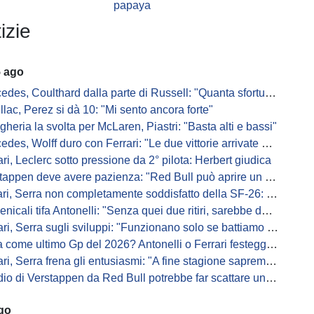
papaya
izie
5 ago
s, Coulthard dalla parte di Russell: "Quanta sfortuna può avere un pilota?"
llac, Perez si dà 10: "Mi sento ancora forte"
gheria la svolta per McLaren, Piastri: "Basta alti e bassi"
es, Wolff duro con Ferrari: "Le due vittorie arrivate per colpa nostra
ari, Leclerc sotto pressione da 2° pilota: Herbert giudica
appen deve avere pazienza: "Red Bull può aprire un nuovo corso"
 Serra non completamente soddisfatto della SF-26: "Non è solo la mia macchina"
ali tifa Antonelli: "Senza quei due ritiri, sarebbe davanti di tanto"
ri, Serra sugli sviluppi: "Funzionano solo se battiamo gli altri"
me ultimo Gp del 2026? Antonelli o Ferrari festeggiano il titolo in casa...
, Serra frena gli entusiasmi: "A fine stagione sapremo se SF-26 è forte"
di Verstappen da Red Bull potrebbe far scattare un domino: ne parla Fittipaldi
ago