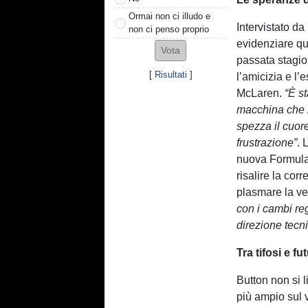
Ormai non ci illudo e
Intervistato da
non ci penso proprio
evidenziare qua
passata stagio
[
Risultati
]
l’amicizia e l’
McLaren.
“È s
macchina che n
spezza il cuor
frustrazione”
. 
nuova Formula 
risalire la cor
plasmare la vet
con i cambi re
direzione tecni
Tra tifosi e fu
Button non si 
più ampio sul v