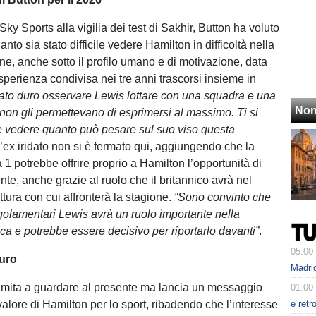
 Sky Sports alla vigilia dei test di Sakhir, Button ha voluto
nto sia stato difficile vedere Hamilton in difficoltà nella
ne, anche sotto il profilo umano e di motivazione, data
esperienza condivisa nei tre anni trascorsi insieme in
tato duro osservare Lewis lottare con una squadra e una
Non
on gli permettevano di esprimersi al massimo. Ti si
e vedere quanto può pesare sul suo viso questa
L’ex iridato non si è fermato qui, aggiungendo che la
1 potrebbe offrire proprio a Hamilton l’opportunità di
rente, anche grazie al ruolo che il britannico avrà nel
tura con cui affronterà la stagione.
“Sono convinto che
golamentari Lewis avrà un ruolo importante nella
ca e potrebbe essere decisivo per riportarlo davanti”
.
05:00
turo
Madrid
limita a guardare al presente ma lancia un messaggio
01:00
alore di Hamilton per lo sport, ribadendo che l’interesse
e retr