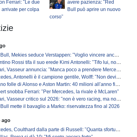
on Ferrari: "Le due
avere pazienza: "Red
e arrivate per colpa
Bull può aprire un nuovo
corso"
izie
ago
Bull, Mekies seduce Verstappen: "Voglio vincere anch'io"
ino Rossi tifa il suo erede Kimi Antonelli: "Tifo lui, non Ferrari"
, Vasseur annuncia: "Manca poco a prendere Mercedes, ma non basterà l'ADUO"
, Antonelli è il campione gentile, Wolff: "Non devi essere stronzo per vincere"
 folle di Alonso e Aston Martin: 40 milioni all'anno fino ai 47 anni di Nando
ert snobba Ferrari: "Per Mercedes, la rivale è McLaren"
i, Vasseur critico sul 2026: "non è vero racing, ma non è artificiale"
Bull mette il bavaglio a Marko: riservatezza fino al 2026
5 ago
s, Coulthard dalla parte di Russell: "Quanta sfortuna può avere un pilota?"
llac, Perez si dà 10: "Mi sento ancora forte"