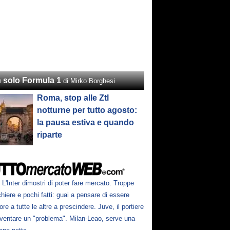
 solo Formula 1
di Mirko Borghesi
Roma, stop alle Ztl
notturne per tutto agosto:
la pausa estiva e quando
riparte
L'Inter dimostri di poter fare mercato. Troppe
hiere e pochi fatti: guai a pensare di essere
ore a tutte le altre a prescindere. Juve, il portiere
iventare un "problema". Milan-Leao, serve una