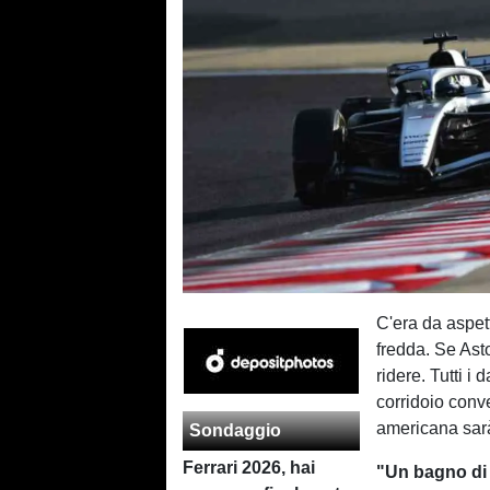
C'era da aspett
fredda. Se Ast
ridere. Tutti i 
corridoio conv
americana sarà 
Sondaggio
Ferrari 2026, hai
"Un bagno di