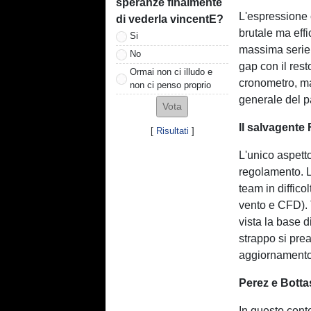
speranze finalmente
L'espressione c
di vederla vincentE?
brutale ma eff
Si
massima serie 
No
gap con il rest
Ormai non ci illudo e
cronometro, ma 
non ci penso proprio
generale del p
Il salvagente 
[
Risultati
]
L'unico aspetto
regolamento. L
team in diffico
vento e CFD). T
vista la base d
strappo si pr
aggiornamento p
Perez e Botta
In questo cont