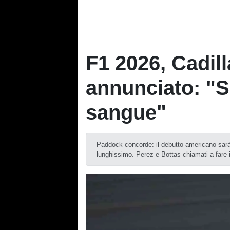
F1 2026, Cadill
annunciato: "S
sangue"
Paddock concorde: il debutto americano sarà 
lunghissimo. Perez e Bottas chiamati a fare i 