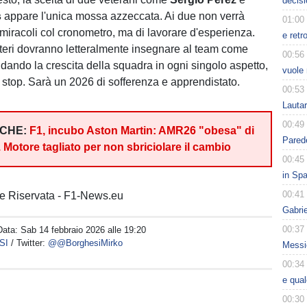
decisi
s
appare l'unica mossa azzeccata. Ai due non verrà
01:00
 miracoli col cronometro, ma di lavorare d'esperienza.
e retr
teri dovranno letteralmente insegnare al team come
00:56
idando la crescita della squadra in ogni singolo aspetto,
vuole 
t stop. Sarà un 2026 di sofferenza e apprendistato.
00:53
Lauta
00:49
NCHE:
F1, incubo Aston Martin: AMR26 "obesa" di
Parede
. Motore tagliato per non sbriciolare il cambio
00:45
in Spa
00:41
e Riservata - F1-News.eu
Gabri
00:37
Data:
Sab 14 febbraio 2026 alle 19:20
SI
/ Twitter:
@@BorghesiMirko
Messic
00:34
e qua
00:30