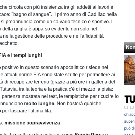
he circola con più insistenza tra gli addetti ai lavori è
icace: "bagno di sangue". Il primo anno di Cadillac nella
si preannuncia come un calvario tecnico e sportivo. Il
o della griglia è apparso evidente non solo nel
nella gestione delle procedure e nell'affidabilità
acchetto.
Non
FIA e i tempi lunghi
 positivo in questo scenario apocalittico risiede nel
e attuali norme FIA sono state scritte per permettere ai
ltà di recuperare terreno (grazie a più ore in galleria del
uttavia, tra la teoria e la pratica c'è di mezzo la pista:
i partenza mostrata nei test, le tempistiche per ricucire lo
eannunciano
molto lunghe
. Non basterà qualche
01:10
er lasciare l'ultima fila.
chiacc
superi
s: missione sopravvivenza
può d
esto, la scelta di due veterani come
Sergio Perez
e