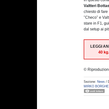
Valtteri Botta
chiesto di fare
"Checo" e Valt
stare in F1, gu
dal setup ai pi
LEGGI A
40 kg
© Riproduzion
Sezione:
News
/ 
MIRKO BORGHE
vedi letture