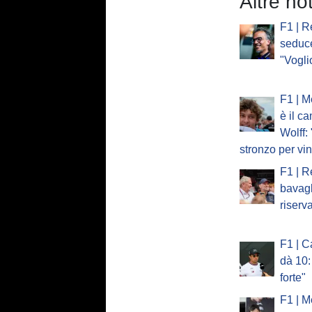
Altre no
F1 | R
seduc
"Vogli
F1 | M
è il c
Wolff:
stronzo per vi
F1 | R
bavagl
riserv
F1 | C
dà 10:
forte"
F1 | M