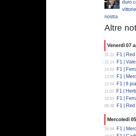
duro c
vittori
nostra
Altre not
Venerdì 07 
F1 | Red 
16:21
F1 | Valent
15:14
F1 | Ferrari
14:02
F1 | Mercedes
13:05
F1 | Il piano
12:04
F1 | Herb
11:03
F1 | Ferrar
10:03
F1 | Red 
09:38
Mercoledì 0
F1 | Mercede
20:04
F1 | Cadi