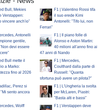
tizie - News
ed Bull, Mekies
F1 | Valentino Rossi tifa
e Verstappen:
il suo erede Kimi
o vincere anch'io"
Antonelli: "Tifo lui, non
Ferrari"
ercedes, Antonelli
F1 | Il piano folle di
ampione gentile,
Alonso e Aston Martin:
 "Non devi essere
40 milioni all'anno fino ai
ncere"
47 anni di Nando
ed Bull mette il
F1 | Mercedes,
io a Marko:
Coulthard dalla parte di
atezza fino al 2026
Russell: "Quanta
sfortuna può avere un pilota?"
adillac, Perez si
F1 | L'Ungheria la svolta
 "Mi sento ancora
per McLaren, Piastri:
"Basta alti e bassi"
ercedes, Wolff
F1 | Verstappen deve