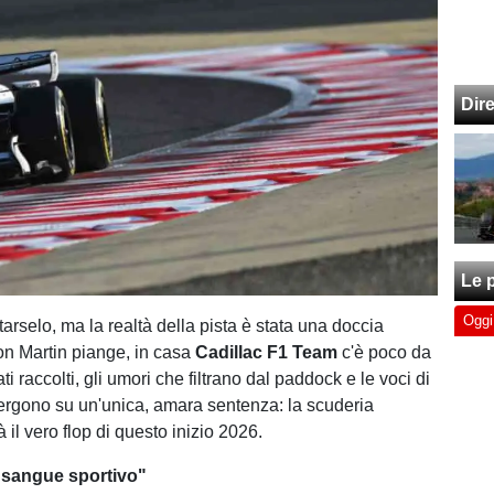
Dir
Le p
Oggi
arselo, ma la realtà della pista è stata una doccia
on Martin piange, in casa
Cadillac F1 Team
c'è poco da
dati raccolti, gli umori che filtrano dal paddock e le voci di
ergono su un'unica, amara sentenza: la scuderia
il vero flop di questo inizio 2026.
 sangue sportivo"