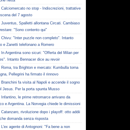
one netta
Calciomercato no stop - Indiscrezioni, trattative
oscena del 7 agosto
Juventus, Spalletti allontana Circati. Cambiaso
restare: "Sono contento qui"
Chivu: "Inter puzzle non completo". Intanto
ro e Zanetti telefonano a Romero
In Argentina sono sicuri: "Offerta del Milan per
s". Intanto Bennacer dice au revoir
Roma, tra Brighton e mercato: Kumbulla torna
gna, Pellegrini ha firmato il rinnovo
Branchini fa visita al Napoli e accende il sogno
el Jesus. Per la porta spunta Musso
Infantino, le prime retromarce arrivano da
o e Argentina. La Norvegia chiede le dimissioni
Catanzaro, rivoluzione dopo i playoff: otto addii
lche domanda senza risposta
L'ex agente di Antognoni: "Fa bene a non