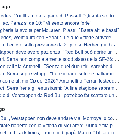
5 ago
s, Coulthard dalla parte di Russell: "Quanta sfortuna può avere un pilota?"
llac, Perez si dà 10: "Mi sento ancora forte"
gheria la svolta per McLaren, Piastri: "Basta alti e bassi"
es, Wolff duro con Ferrari: "Le due vittorie arrivate per colpa nostra
ari, Leclerc sotto pressione da 2° pilota: Herbert giudica
appen deve avere pazienza: "Red Bull può aprire un nuovo corso"
 Serra non completamente soddisfatto della SF-26: "Non è solo la mia macchina"
ali tifa Antonelli: "Senza quei due ritiri, sarebbe davanti di tanto"
ri, Serra sugli sviluppi: "Funzionano solo se battiamo gli altri"
me ultimo Gp del 2026? Antonelli o Ferrari festeggiano il titolo in casa...
, Serra frena gli entusiasmi: "A fine stagione sapremo se SF-26 è forte"
di Verstappen da Red Bull potrebbe far scattare un domino: ne parla Fittipaldi
ago
Bull, Verstappen non deve andare via: Montoya lo convince
ale riaperto con la vittoria di McLaren: Brundle tifa papaya
i e I track limits, il monito di papà Marco: "TiI faccio fare la fine della gallina"