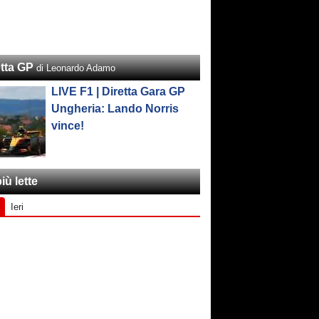
etta GP
di Leonardo Adamo
LIVE F1 | Diretta Gara GP
Ungheria: Lando Norris
vince!
iù lette
Ieri