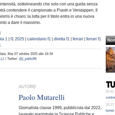
 intensità, sottolineando che solo con una guida senza
trà contendere il campionato a Piastri e Verstappen. Il
rris è chiaro: la lotta per il titolo entra in una nuova
ronto a dare il massimo.
:
la 1
|
f1 2025
|
calendario f1
|
diretta f1
|
ferrari
|
ferrari f1
Non
1
Data:
Mar 07 ottobre 2025 alle 19:34
LLI
/ Twitter:
@j_pablo99
AUTORE
20:41
Paolo Mutarelli
contra
20:37
Giornalista classe 1999, pubblicista dal 2022,
tornei
laureato magistrale in Scienze Politiche e