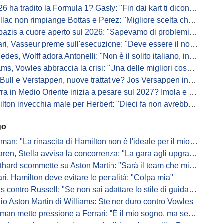
a tradito la Formula 1? Gasly: "Fin dai kart ti dicono di non alzare il piede dal gas"
ac non rimpiange Bottas e Perez: "Migliore scelta che potessimo fare"
s a cuore aperto sul 2026: "Sapevamo di problemi, ma serviva un accordo"
i, Vasseur preme sull'esecuzione: "Deve essere il nostro punto di forza"
s, Wolff adora Antonelli: "Non è il solito italiano, in bolla quando guida"
, Vowles abbraccia la crisi: "Una delle migliori cose che potevano capitare"
l e Verstappen, nuove trattative? Jos Versappen insorge contro i giornalisti
 in Medio Oriente inizia a pesare sul 2027? Imola e Barcellona osservano
n invecchia male per Herbert: "Dieci fa non avrebbe preso queste penalità"
go
: "La rinascita di Hamilton non è l'ideale per il mio futuro in Ferrari"
, Stella avvisa la concorrenza: "La gara agli upgrade è appena iniziata"
ard scommette su Aston Martin: "Sarà il team che migliorerà di più"
ari, Hamilton deve evitare le penalità: "Colpa mia"
s contro Russell: "Se non sai adattare lo stile di guida, perdi"
io Aston Martin di Williams: Steiner duro contro Vowles
mette pressione a Ferrari: "É il mio sogno, ma se il sedile non sarà libero..."