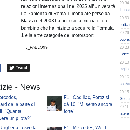
20:34
relazioni Internazionali nel 2025 all’Università
il fina
La Sapienza di Roma. Il mondiale perso da
20:30
Massa nel 2008 ha acceso la miccia di un
tratta
bambino che ha iniziato a seguire la Formula
20:26
1 e la altre categorie del motorsport.
può a
J_PABLO99
20:23
Dortm
20:18
Tweet
taglia
20:16
anche 
tizie - News
20:15
ercedes,
F1 | Cadillac, Perez si
Guccin
ard dalla parte di
dà 10: "Mi sento ancora
20:11
l: "Quanta
forte"
latera
vere un pilota?"
'Ungheria la svolta
F1 | Mercedes, Wolff