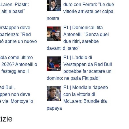
Laren, Piastri:
duro con Ferrari: "Le due
 alti e bassi"
vittorie arrivate per colpa
nostra
erstappen deve
F1 | Domenicali tifa
pazienza: "Red
Antonelli: "Senza quei
uò aprire un nuovo
due ritiri, sarebbe
davanti di tanto"
mola come ultimo
F1 | L'addio di
 2026? Antonelli o
Verstappen da Red Bull
i festeggiano il
potrebbe far scattare un
domino: ne parla Fittipaldi
ed Bull,
F1 | Mondiale riaperto
appen non deve
con la vittoria di
 via: Montoya lo
McLaren: Brundle tifa
papaya
izie