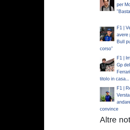
per Mc
"Basta
F1 | V
avere 
Bull p
corso"
F1 | I
Gp del
Ferrar
titolo in casa...
F1 | R
Verst
andare
convince
Altre not