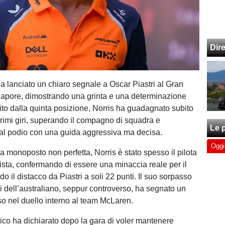
Dir
a lanciato un chiaro segnale a Oscar Piastri al Gran
apore, dimostrando una grinta e una determinazione
tito dalla quinta posizione, Norris ha guadagnato subito
primi giri, superando il compagno di squadra e
Le p
al podio con una guida aggressiva ma decisa.
Oggi
 monoposto non perfetta, Norris è stato spesso il pilota
pista, confermando di essere una minaccia reale per il
ndo il distacco da Piastri a soli 22 punti. Il suo sorpasso
i dell’australiano, seppur controverso, ha segnato un
o nel duello interno al team McLaren.
nnico ha dichiarato dopo la gara di voler mantenere