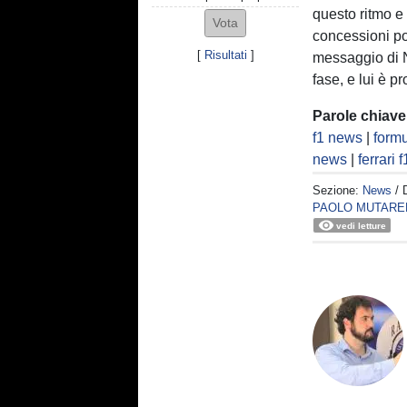
questo ritmo e
concessioni po
[
Risultati
]
messaggio di No
fase, e lui è p
Parole chiave
f1 news
|
formu
news
|
ferrari f
Sezione:
News
/ 
PAOLO MUTARE
vedi letture