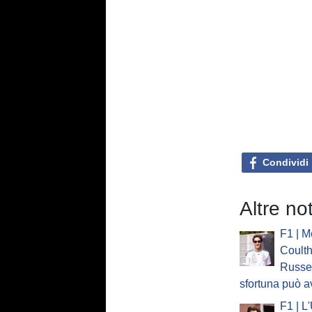
Condividi
Altre no
F1 | M
Coulth
Russel
sfortuna può a
F1 | L