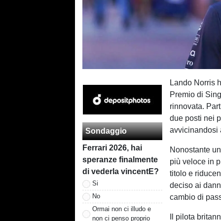
Lando Norris h
Premio di Sing
rinnovata. Par
due posti nei 
avvicinandosi 
Sondaggio
Ferrari 2026, hai
Nonostante una
speranze finalmente
più veloce in 
di vederla vincentE?
titolo e riduce
Si
deciso ai dann
No
cambio di pass
Ormai non ci illudo e
Il pilota brita
non ci penso proprio