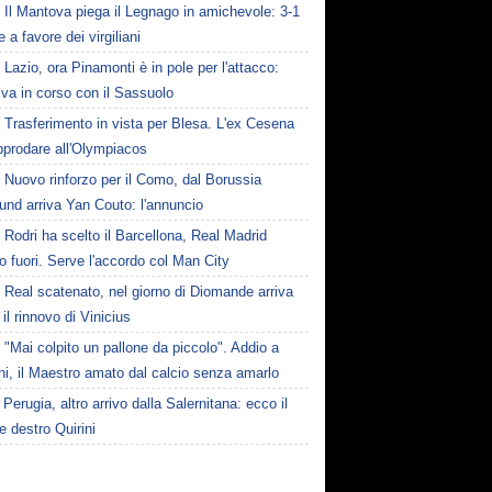
Il Mantova piega il Legnago in amichevole: 3-1
le a favore dei virgiliani
Lazio, ora Pinamonti è in pole per l'attacco:
tiva in corso con il Sassuolo
Trasferimento in vista per Blesa. L'ex Cesena
pprodare all'Olympiacos
Nuovo rinforzo per il Como, dal Borussia
und arriva Yan Couto: l'annuncio
Rodri ha scelto il Barcellona, Real Madrid
to fuori. Serve l'accordo col Man City
Real scatenato, nel giorno di Diomande arriva
il rinnovo di Vinicius
"Mai colpito un pallone da piccolo". Addio a
i, il Maestro amato dal calcio senza amarlo
Perugia, altro arrivo dalla Salernitana: ecco il
le destro Quirini