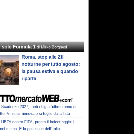
 solo Formula 1
di Mirko Borghesi
Roma, stop alle Ztl
notturne per tutto agosto:
la pausa estiva e quando
riparte
Scadenze 2027, tanti i big all'ultimo anno di
tto. Vinicius rinnova e si toglie dalla lista
UEFA contro FIFA, pronto il boicottaggio: i
 nel mirino. E la posizione dell'Italia