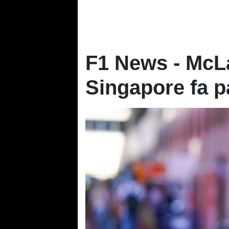
F1 News - McLar
Singapore fa p