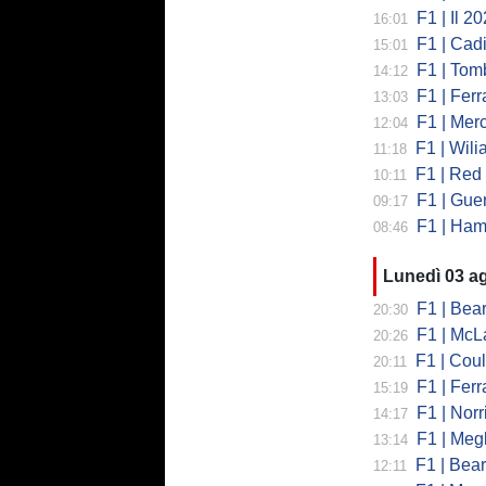
F1 | Il 2026 h
16:01
F1 | Cadill
15:01
F1 | Tombazi
14:12
F1 | Ferrar
13:03
F1 | Mercede
12:04
F1 | Wiliams
11:18
F1 | Red Bul
10:11
F1 | Guerra
09:17
F1 | Hamilto
08:46
Lunedì 03 a
F1 | Bearman
20:30
F1 | McLaren
20:26
F1 | Coulth
20:11
F1 | Ferr
15:19
F1 | Norri
14:17
F1 | Megl
13:14
F1 | Bearman 
12:11