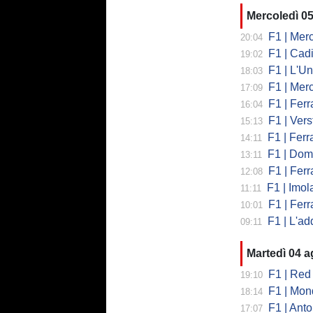
Mercoledì 0
F1 | Mercede
20:04
F1 | Cadi
19:02
F1 | L'Un
18:03
F1 | Merced
17:09
F1 | Ferr
16:04
F1 | Verst
15:13
F1 | Ferrari,
14:11
F1 | Domenic
13:11
F1 | Ferra
12:08
F1 | Imola co
11:11
F1 | Ferrari
10:01
F1 | L'addio 
09:11
Martedì 04 
F1 | Red 
19:10
F1 | Mondi
18:14
F1 | Antonell
17:07