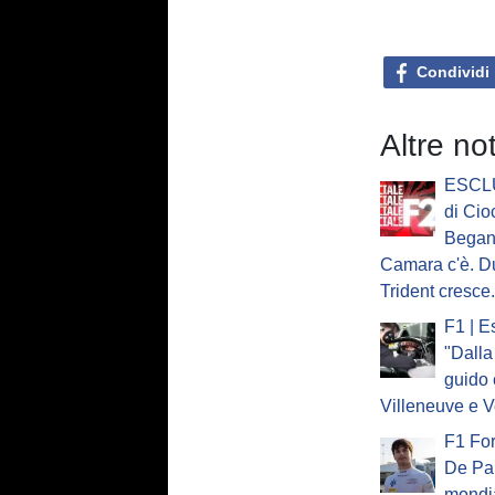
Condividi
Altre no
ESCLU
di Cio
Began
Camara c'è. D
Trident cresce.
F1 | E
"Dalla
guido 
Villeneuve e 
F1 Fo
De Pal
mondia