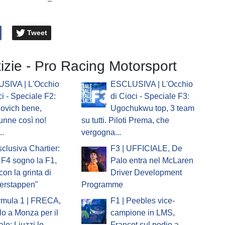
Tweet
tizie - Pro Racing Motorsport
SIVA | L'Occhio
ESCLUSIVA | L'Occhio
ci - Speciale F2:
di Cioci - Speciale F3:
ovich bene,
Ugochukwu top, 3 team
unne così no!
su tutti. Piloti Prema, che
..
vergogna...
sclusiva Chartier:
F3 | UFFICIALE, De
 F4 sogno la F1,
Palo entra nel McLaren
con la grinta di
Driver Development
Verstappen"
Programme
rmula 1 | FRECA,
F1 | Peebles vice-
o a Monza per il
campione in LMS,
le: Liuzzi lo
Francot sul podio a