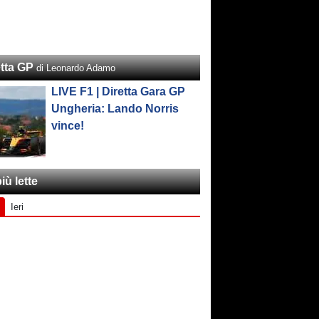
etta GP
di Leonardo Adamo
LIVE F1 | Diretta Gara GP
Ungheria: Lando Norris
vince!
iù lette
Ieri