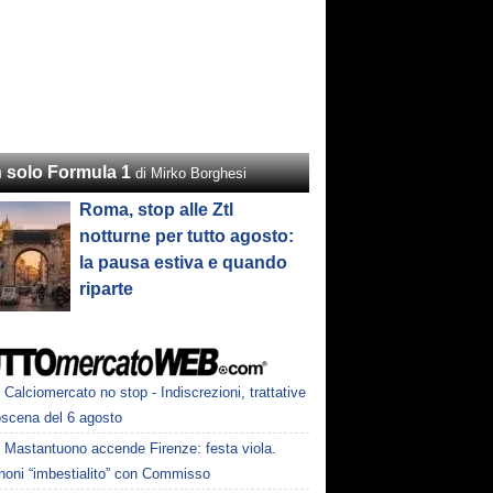
 solo Formula 1
di Mirko Borghesi
Roma, stop alle Ztl
notturne per tutto agosto:
la pausa estiva e quando
riparte
Calciomercato no stop - Indiscrezioni, trattative
oscena del 6 agosto
Mastantuono accende Firenze: festa viola.
noni “imbestialito” con Commisso