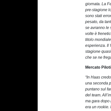
giornata. La Fe
pre-stagione lo
sono stati erro
pesato, da tant
se avranno le 
volte è freneti
titolo mondiale
esperienza. Il
stagione quasi
che se ne frega
Mercato Piloti
“In Haas cred
una seconda po
puntano sul far
del team. All’i
ma gara dopo g
era un rookie.