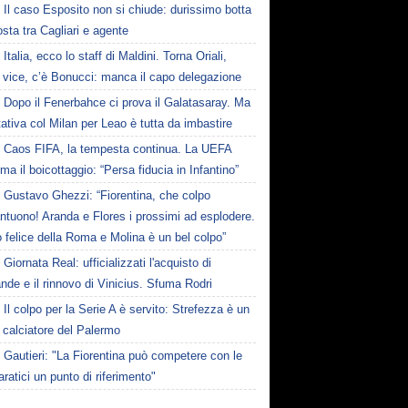
Il caso Esposito non si chiude: durissimo botta
osta tra Cagliari e agente
Italia, ecco lo staff di Maldini. Torna Oriali,
i vice, c’è Bonucci: manca il capo delegazione
Dopo il Fenerbahce ci prova il Galatasaray. Ma
ttativa col Milan per Leao è tutta da imbastire
Caos FIFA, la tempesta continua. La UEFA
ma il boicottaggio: “Persa fiducia in Infantino”
Gustavo Ghezzi: “Fiorentina, che colpo
ntuono! Aranda e Flores i prossimi ad esplodere.
 felice della Roma e Molina è un bel colpo”
Giornata Real: ufficializzati l'acquisto di
de e il rinnovo di Vinicius. Sfuma Rodri
Il colpo per la Serie A è servito: Strefezza è un
 calciatore del Palermo
Gautieri: "La Fiorentina può competere con le
aratici un punto di riferimento"