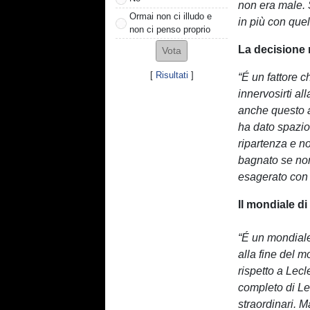
non era male. 
Ormai non ci illudo e
in più con quel
non ci penso proprio
La decisione r
[
Risultati
]
“É un fattore 
innervosirti al
anche questo a
ha dato spazio 
ripartenza e no
bagnato se non
esagerato con 
Il mondiale d
“É un mondiale
alla fine del m
rispetto a Lecl
completo di Lec
straordinari. 