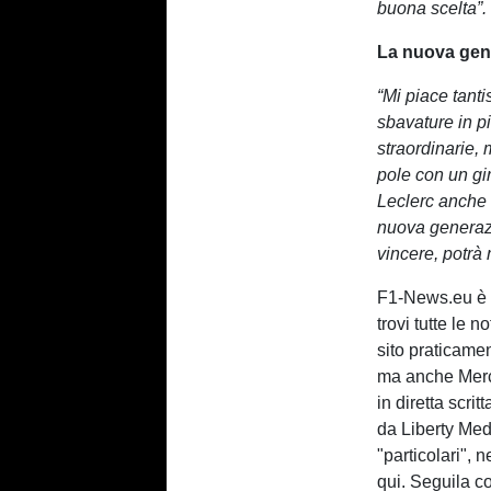
buona scelta”.
La nuova gene
“Mi piace tant
sbavature in pi
straordinarie, 
pole con un gi
Leclerc anche 
nuova generazi
vincere, potrà 
F1-News.eu è i
trovi tutte le 
sito praticame
ma anche Merce
in diretta scri
da Liberty Medi
"particolari", 
qui. Seguila co