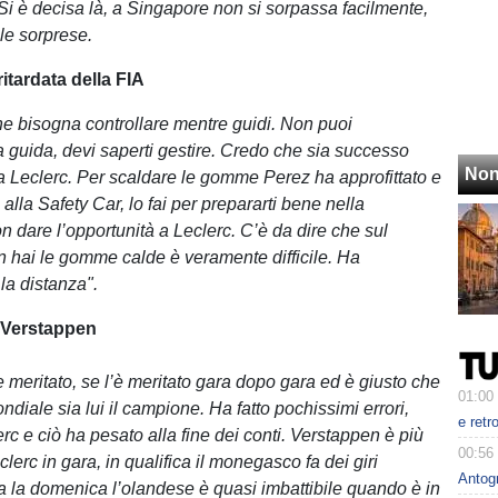
Si è decisa là, a Singapore non si sorpassa facilmente,
le sorprese.
itardata della FIA
che bisogna controllare mentre guidi. Non puoi
la guida, devi saperti gestire. Credo che sia successo
Non
 Leclerc. Per scaldare le gomme Perez ha approfittato e
alla Safety Car, lo fai per prepararti bene nella
n dare l’opportunità a Leclerc. C’è da dire che sul
 hai le gomme calde è veramente difficile. Ha
la distanza".
i Verstappen
 meritato, se l’è meritato gara dopo gara ed è giusto che
01:00
ondiale sia lui il campione. Ha fatto pochissimi errori,
e retr
erc e ciò ha pesato alla fine dei conti. Verstappen è più
00:56
lerc in gara, in qualifica il monegasco fa dei giri
Antog
Ma la domenica l’olandese è quasi imbattibile quando è in